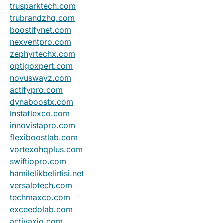
trusparktech.com
trubrandzhq.com
boostifynet.com
nexventpro.com
zephyrtechx.com
optigoxpert.com
novuswayz.com
actifypro.com
dynaboostx.com
instaflexco.com
innovistapro.com
flexiboostlab.com
vortexohqplus.com
swiftiopro.com
hamilelikbelirtisi.net
versalotech.com
techmaxco.com
exceedolab.com
activaxio.com