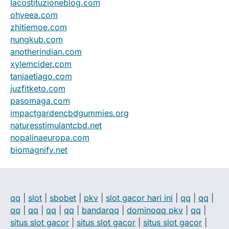
lacostituzioneblog.com
ohyeea.com
zhitiemoe.com
nungkub.com
anotherindian.com
xylemcider.com
taniaetiago.com
juzfitketo.com
pasomaga.com
impactgardencbdgummies.org
naturesstimulantcbd.net
nopalinaeuropa.com
biomagnify.net
qq
|
slot
|
sbobet
|
pkv
|
slot gacor hari ini
|
qq
|
qq
|
qq
|
qq
|
qq
|
qq
|
bandarqq
|
dominoqq pkv
|
qq
|
situs slot gacor
|
situs slot gacor
|
situs slot gacor
|