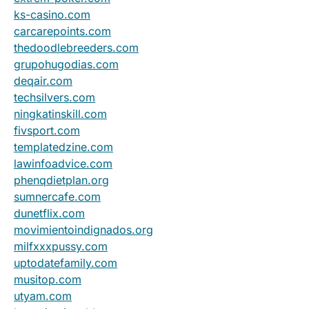
ks-casino.com
carcarepoints.com
thedoodlebreeders.com
grupohugodias.com
deqair.com
techsilvers.com
ningkatinskill.com
fivsport.com
templatedzine.com
lawinfoadvice.com
phenqdietplan.org
sumnercafe.com
dunetflix.com
movimientoindignados.org
milfxxxpussy.com
uptodatefamily.com
musitop.com
utyam.com