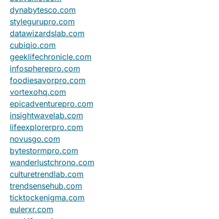
dynabytesco.com
stylegurupro.com
datawizardslab.com
cubiqio.com
geeklifechronicle.com
infospherepro.com
foodiesavorpro.com
vortexohq.com
epicadventurepro.com
insightwavelab.com
lifeexplorerpro.com
novusgo.com
bytestormpro.com
wanderlustchrono.com
culturetrendlab.com
trendsensehub.com
ticktockenigma.com
eulerxr.com