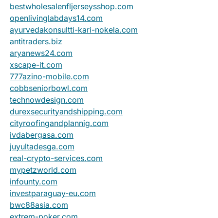
bestwholesalenfljerseysshop.com
openlivinglabdays14.com
ayurvedakonsultti-kari-nokela.com
antitraders.biz
aryanews24.com
xscape-it.com
777azino-mobile.com
cobbseniorbowl.com
technowdesign.com
durexsecurityandshipping.com
cityroofingandplannig.com
ivdabergasa.com
juyultadesga.com
real-crypto-services.com
mypetzworld.com
infounty.com
investparaguay-eu.com
bwc88asia.com
extrem-poker.com