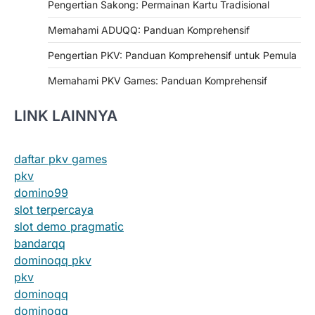
Pengertian Sakong: Permainan Kartu Tradisional
Memahami ADUQQ: Panduan Komprehensif
Pengertian PKV: Panduan Komprehensif untuk Pemula
Memahami PKV Games: Panduan Komprehensif
LINK LAINNYA
daftar pkv games
pkv
domino99
slot terpercaya
slot demo pragmatic
bandarqq
dominoqq pkv
pkv
dominoqq
dominoqq