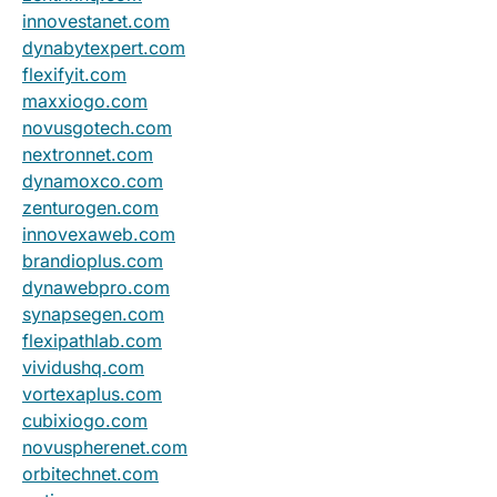
innovestanet.com
dynabytexpert.com
flexifyit.com
maxxiogo.com
novusgotech.com
nextronnet.com
dynamoxco.com
zenturogen.com
innovexaweb.com
brandioplus.com
dynawebpro.com
synapsegen.com
flexipathlab.com
vividushq.com
vortexaplus.com
cubixiogo.com
novuspherenet.com
orbitechnet.com