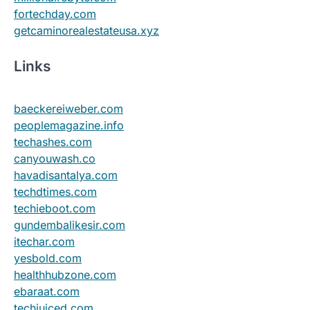
fortechday.com
getcaminorealestateusa.xyz
Links
baeckereiweber.com
peoplemagazine.info
techashes.com
canyouwash.co
havadisantalya.com
techdtimes.com
techieboot.com
gundembalikesir.com
itechar.com
yesbold.com
healthhubzone.com
ebaraat.com
techjuiced.com