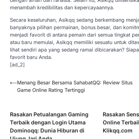
dengan aman dan rahasia. Selain itu, Asikqq dilisensika
menambah kredibilitas dan kepercayaannya.
Secara keseluruhan, Asikqq sedang berkembang menjad
banyaknya pilihan permainan, bonus besar, dan komit
menjadi favorit di antara pemain dari semua tingkat
atau baru memulai, Asikqq memiliki sesuatu untuk di
lihat sendiri apa yang sedang ramai dibicarakan? Sia
favorit baru Anda.
[ad_2]
Post
⟵
Menang Besar Bersama SahabatQQ: Review Situs
Game Online Rating Tertinggi
navigation
Rasakan Petualangan Gaming
Rasakan Sens
Terbaik dengan Login Utama
Online Terba
Dominoqq: Dunia Hiburan di
Klikqq.com
Ujung Jari Anda