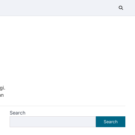
gi.
an
Search
Search