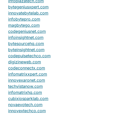
infoplazatech.com
bytegeniusxpert.com
innovatebytelab.com
infobytepro.com
magbytego.com
codegeniusnet.com
infoinsightnet.com
bytesourcehq.com
byteinsightnet.com
codepulsetechco.com
digizineweb.com
codeconnectx.com
infomatrixxpert.com
innovexaronet.com
techvistanow.com
infomatrixhq.com
cubixiosparklab.com
novaevotech.com
innovextechco.com