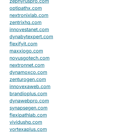
zephyruspro.com
optipathx.com
nextronixlab.com
zentrixhq.com
innovestanet.com
dynabytexpert.com
flexifyit.com
maxxiogo.com
novusgotech.com
nextronnet.com
dynamoxco.com
zenturogen.com
innovexaweb.com
brandioplus.com
dynawebpro.com
synapsegen.com
flexipathlab.com
vividushq.com
vortexaplus.com