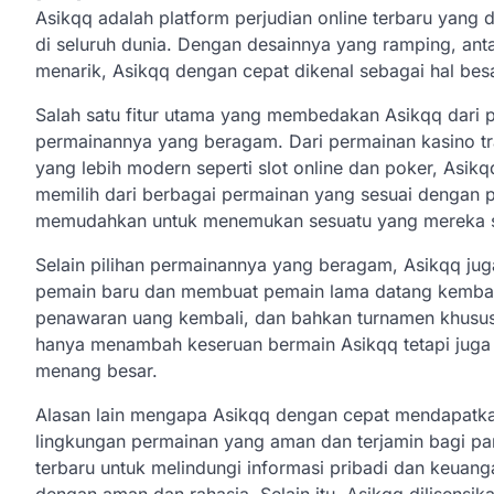
Asikqq adalah platform perjudian online terbaru yang
di seluruh dunia. Dengan desainnya yang ramping, a
menarik, Asikqq dengan cepat dikenal sebagai hal besa
Salah satu fitur utama yang membedakan Asikqq dari pl
permainannya yang beragam. Dari permainan kasino tra
yang lebih modern seperti slot online dan poker, Asik
memilih dari berbagai permainan yang sesuai dengan p
memudahkan untuk menemukan sesuatu yang mereka s
Selain pilihan permainannya yang beragam, Asikqq j
pemain baru dan membuat pemain lama datang kembali 
penawaran uang kembali, dan bahkan turnamen khusus d
hanya menambah keseruan bermain Asikqq tetapi juga
menang besar.
Alasan lain mengapa Asikqq dengan cepat mendapatka
lingkungan permainan yang aman dan terjamin bagi par
terbaru untuk melindungi informasi pribadi dan keua