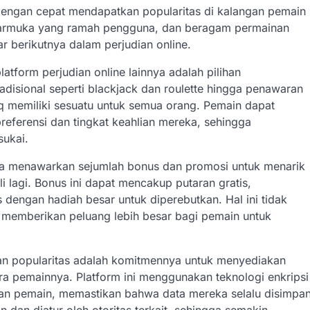
 dengan cepat mendapatkan popularitas di kalangan pemain
ntarmuka yang ramah pengguna, dan beragam permainan
r berikutnya dalam perjudian online.
atform perjudian online lainnya adalah pilihan
disional seperti blackjack dan roulette hingga penawaran
qq memiliki sesuatu untuk semua orang. Pemain dapat
referensi dan tingkat keahlian mereka, sehingga
ukai.
uga menawarkan sejumlah bonus dan promosi untuk menarik
lagi. Bonus ini dapat mencakup putaran gratis,
engan hadiah besar untuk diperebutkan. Hal ini tidak
 memberikan peluang lebih besar bagi pemain untuk
n popularitas adalah komitmennya untuk menyediakan
a pemainnya. Platform ini menggunakan teknologi enkripsi
ngan pemain, memastikan bahwa data mereka selalu disimpa