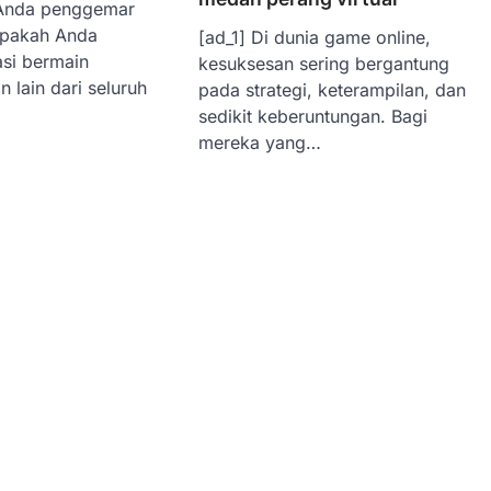
 Anda penggemar
Apakah Anda
[ad_1] Di dunia game online,
si bermain
kesuksesan sering bergantung
 lain dari seluruh
pada strategi, keterampilan, dan
sedikit keberuntungan. Bagi
mereka yang…