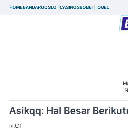
Skip
HOME
BANDARQQ
SLOT
CASINO
SBOBET
TOGEL
to
content
Ma
N
Asikqq: Hal Besar Berikut
[ad_1]