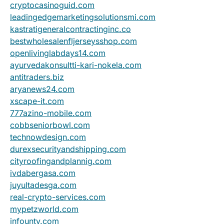
cryptocasinoguid.com
leadingedgemarketingsolutionsmi.com
kastratigeneralcontractinginc.co
bestwholesalenfljerseysshop.com
openlivinglabdays14.com
ayurvedakonsultti-kari-nokela.com
antitraders.biz
aryanews24.com
xscape-it.com
777azino-mobile.com
cobbseniorbowl.com
technowdesign.com
durexsecurityandshipping.com
cityroofingandplannig.com
ivdabergasa.com
juyultadesga.com
real-crypto-services.com
mypetzworld.com
infounty.com