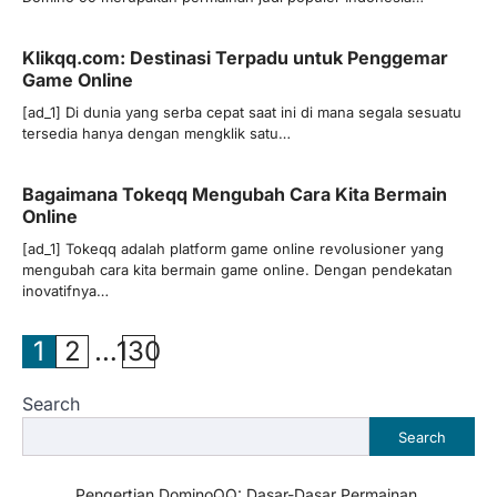
Klikqq.com: Destinasi Terpadu untuk Penggemar
Game Online
[ad_1] Di dunia yang serba cepat saat ini di mana segala sesuatu
tersedia hanya dengan mengklik satu…
Bagaimana Tokeqq Mengubah Cara Kita Bermain
Online
[ad_1] Tokeqq adalah platform game online revolusioner yang
mengubah cara kita bermain game online. Dengan pendekatan
inovatifnya…
1
2
…
130
Posts
navigation
Search
Search
Pengertian DominoQQ: Dasar-Dasar Permainan