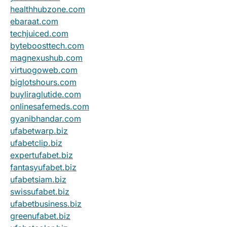
healthhubzone.com
ebaraat.com
techjuiced.com
byteboosttech.com
magnexushub.com
virtuogoweb.com
biglotshours.com
buyliraglutide.com
onlinesafemeds.com
gyanibhandar.com
ufabetwarp.biz
ufabetclip.biz
expertufabet.biz
fantasyufabet.biz
ufabetsiam.biz
swissufabet.biz
ufabetbusiness.biz
greenufabet.biz