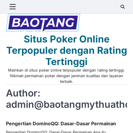
Skip
to
content
Situs Poker Online
Terpopuler dengan Rating
Tertinggi
Mainkan di situs poker online terpopuler dengan rating tertinggi.
Nikmati permainan poker dengan jaminan kualitas dan layanan
terbaik.
Author:
admin@baotangmythuath
Pengertian DominoQQ: Dasar-Dasar Permainan
Pengertian DominoQQ: Dasar-Dasar Permainan Apa itu