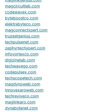
maglinkgenius.com
magcircuitlab.com
codewavex.com
byteboostco.com
elektrabyteco.com
magconnectxpert.com
truzestgenius.com
techpulsenet.com
zephyrtechxpert.com
infovortexco.com
digizinelab.com
techwavego.com
codepulsex.com
techscopetech.com
magdynoweb.com
innovexaroweb.com
techreviveco.com
maglinkaro.com
dynabytenet.com