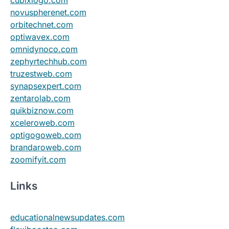
cubixiogo.com
novuspherenet.com
orbitechnet.com
optiwavex.com
omnidynoco.com
zephyrtechhub.com
truzestweb.com
synapsexpert.com
zentarolab.com
quikbiznow.com
xceleroweb.com
optigogoweb.com
brandaroweb.com
zoomifyit.com
Links
educationalnewsupdates.com