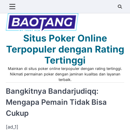
Skip
to
content
Situs Poker Online
Terpopuler dengan Rating
Tertinggi
Mainkan di situs poker online terpopuler dengan rating tertinggi.
Nikmati permainan poker dengan jaminan kualitas dan layanan
terbaik.
Bangkitnya Bandarjudiqq:
Mengapa Pemain Tidak Bisa
Cukup
[ad_1]