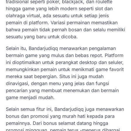
tradisional seperti poker, blackjack, dan roulette
hingga game yang lebih modern seperti slot dan
olahraga virtual, ada sesuatu untuk setiap jenis
pemain di platform. Variasi permainan memastikan
bahwa pemain tidak pernah bosan dan selalu memiliki
sesuatu yang baru untuk dicoba.
Selain itu, Bandarjudiqq menawarkan pengalaman
bermain game yang mulus dan bebas repot. Platform
ini dioptimalkan untuk perangkat desktop dan seluler,
memungkinkan pemain untuk menikmati game favorit
mereka saat bepergian. Situs ini juga mudah
dinavigasi, dengan menu yang jelas dan fungsi
pencarian yang membuat menemukan dan bermain
game menjadi mudah.
Selain semua fitur ini, Bandarjudiqq juga menawarkan
bonus dan promosi yang murah hati kepada para
pemainnya. Dari bonus selamat datang hingga
promosi mingguan, pemain terus -menerus dihargai