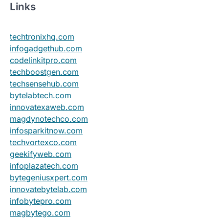
Links
techtronixhq.com
infogadgethub.com
codelinkitpro.com
techboostgen.com
techsensehub.com
bytelabtech.com
innovatexaweb.com
magdynotechco.com
infosparkitnow.com
techvortexco.com
geekifyweb.com
infoplazatech.com
bytegeniusxpert.com
innovatebytelab.com
infobytepro.com
magbytego.com