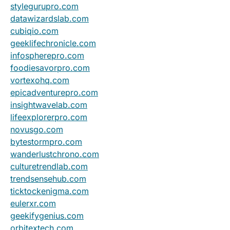
stylegurupro.com
datawizardslab.com
cubiqio.com
geeklifechronicle.com
infospherepro.com
foodiesavorpro.com
vortexohq.com
epicadventurepro.com
insightwavelab.com
lifeexplorerpro.com
novusgo.com
bytestormpro.com
wanderlustchrono.com
culturetrendlab.com
trendsensehub.com
ticktockenigma.com
eulerxr.com
geekifygenius.com
orbitextech.com