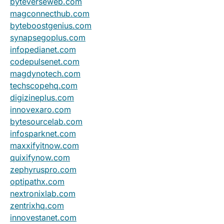
byteverseweb.com
magconnecthub.com
byteboostgenius.com
synapsegoplus.com
infopedianet.com
codepulsenet.com
magdynotech.com
techscopehq.com
digizineplus.com
innovexaro.com
bytesourcelab.com
infosparknet.com
maxxifyitnow.com
quixifynow.com
zephyruspro.com
optipathx.com
nextronixlab.com
zentrixhq.com
innovestanet.com