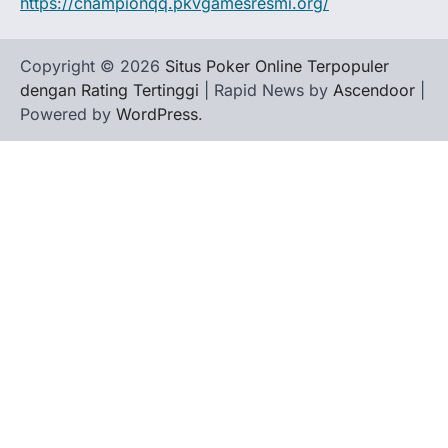
https://championqq.pkvgamesresmi.org/
Copyright © 2026
Situs Poker Online Terpopuler
dengan Rating Tertinggi
| Rapid News by
Ascendoor
|
Powered by
WordPress
.