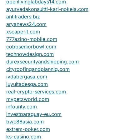
openlivinglabdays14.com
ayurvedakonsultti-kari-nokela.com
antitraders.biz
aryanews24.com
xscape-it.com
777azino-mobile.com
cobbseniorbowl.com
technowdesign.com
durexsecurityandshipping.com
cityroofingandplannig.com
ivdabergasa.com
juyultadesga.com
real-crypto-services.com
mypetzworld.com
infounty.com
investparaguay-eu.com
bwc88asia.com
extrem-poker.com
ks-casino.com