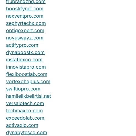
trubrandzhq.com
boostifynet.com
nexventpro.com
zephyrtechx.com
optigoxpert.com
novuswayz.com
actifypro.com
dynaboostx.com
instaflexco.com
innovistapro.com
flexiboostlab.com
vortexohqplus.com
swiftiopro.com
hamilelikbelirtisi.net
versalotech.com
techmaxco.com
exceedolab.com
activaxio.com
dynabytesco.com