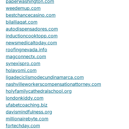
paperwashington.com
weedemup.com
bestchancecasino.com
bilalliaqat.com
autodispensadores.com
inductioncooktopp.com
newsmedicaltoday.com
roofingnevada.info
magconnectx.com
synexispro.com
holayomi.com
ligadeciclismodecundinamarca.com
nashvilleworkerscompensationattorney.com
holyfamilycathedralschool.org
londonkiddy.com
ufabetcoaching.biz
davismindfulness.org
millionairebyte.com
fortechday.com