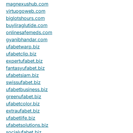
magnexushub.com
virtuogoweb.com
biglotshours.com
buyliraglutide.com
onlinesafemeds.com
gyanibhandar.com
ufabetwarp.biz
ufabetclip.biz
expertufabet.biz
fantasyufabet.biz
ufabetsiam.biz
swissufabet.biz
ufabetbusiness.biz
greenufabet.biz
ufabetcolor.biz
extraufabet.biz
ufabetlife.biz
ufabetsolutions.biz
socialufabet.biz