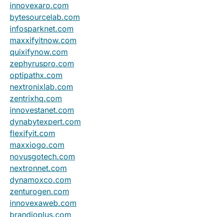
innovexaro.com
bytesourcelab.com
infosparknet.com
maxxifyitnow.com
quixifynow.com
zephyruspro.com
optipathx.com
nextronixlab.com
zentrixhq.com
innovestanet.com
dynabytexpert.com
flexifyit.com
maxxiogo.com
novusgotech.com
nextronnet.com
dynamoxco.com
zenturogen.com
innovexaweb.com
brandioplus.com