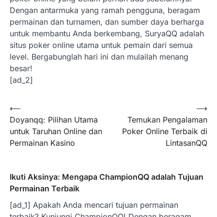
Dengan antarmuka yang ramah pengguna, beragam
permainan dan turnamen, dan sumber daya berharga
untuk membantu Anda berkembang, SuryaQQ adalah
situs poker online utama untuk pemain dari semua
level. Bergabunglah hari ini dan mulailah menang
besar!
[ad_2]
Post
⟵
⟶
Doyanqq: Pilihan Utama
Temukan Pengalaman
navigation
untuk Taruhan Online dan
Poker Online Terbaik di
Permainan Kasino
LintasanQQ
Ikuti Aksinya: Mengapa ChampionQQ adalah Tujuan
Permainan Terbaik
[ad_1] Apakah Anda mencari tujuan permainan
terbaik? Kunjungi ChampionQQ! Dengan beragam