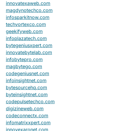
innovatexaweb.com
magdynotechco.com
infosparkitnow.com
techvortexco.com
geekifyweb.com
infoplazatech.com
bytegeniusxpert.com
innovatebytelab.com
infobytepro.com
magbytego.com
codegeniusnet.com
infoinsightnet.com
bytesourcehq.com
byteinsightnet.com
codepulsetechco.com
digizineweb.com
codeconnectx.com
infomatrixxpert.com
innovexaronet.com