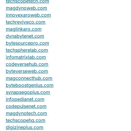
techscopetech.com
magdynoweb.com
innovexaroweb.com
techreviveco.com
maglinkaro.com
dynabytenet.com
bytesourcepro.com
techspherelab.com
infomatrixlab.com
codeversehub.com
byteverseweb.com
magconnecthub.com
byteboostgenius.com
synapsegoplus.com
infopedianet.com
codepulsenet.com
magdynotech.com
techscopehq.com
digizineplus.com