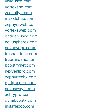
vividusco.com
vortexahq.com
zenithifyit.com
maxxiohub.com
zephyraweb.com
vortexaweb.com
optigeniusco.com
novuspherex.com
novaevopro.com
trusparktech.com
trubrandzhq.com
boostifynet.com
nexventpro.com
zephyrtechx.com
optigoxpert.com
novuswayz.com
actifypro.com
dynaboostx.com
instaflexco.com