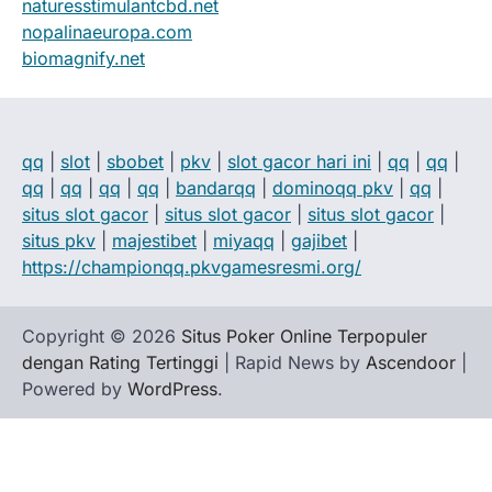
naturesstimulantcbd.net
nopalinaeuropa.com
biomagnify.net
qq
|
slot
|
sbobet
|
pkv
|
slot gacor hari ini
|
qq
|
qq
|
qq
|
qq
|
qq
|
qq
|
bandarqq
|
dominoqq pkv
|
qq
|
situs slot gacor
|
situs slot gacor
|
situs slot gacor
|
situs pkv
|
majestibet
|
miyaqq
|
gajibet
|
https://championqq.pkvgamesresmi.org/
Copyright © 2026
Situs Poker Online Terpopuler
dengan Rating Tertinggi
| Rapid News by
Ascendoor
|
Powered by
WordPress
.