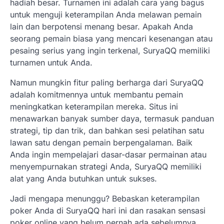
hadiah besar. Turnamen ini adalah cara yang bagus
untuk menguji keterampilan Anda melawan pemain
lain dan berpotensi menang besar. Apakah Anda
seorang pemain biasa yang mencari kesenangan atau
pesaing serius yang ingin terkenal, SuryaQQ memiliki
turnamen untuk Anda.
Namun mungkin fitur paling berharga dari SuryaQQ
adalah komitmennya untuk membantu pemain
meningkatkan keterampilan mereka. Situs ini
menawarkan banyak sumber daya, termasuk panduan
strategi, tip dan trik, dan bahkan sesi pelatihan satu
lawan satu dengan pemain berpengalaman. Baik
Anda ingin mempelajari dasar-dasar permainan atau
menyempurnakan strategi Anda, SuryaQQ memiliki
alat yang Anda butuhkan untuk sukses.
Jadi mengapa menunggu? Bebaskan keterampilan
poker Anda di SuryaQQ hari ini dan rasakan sensasi
poker online yang belum pernah ada sebelumnya.