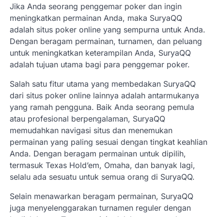
Jika Anda seorang penggemar poker dan ingin
meningkatkan permainan Anda, maka SuryaQQ
adalah situs poker online yang sempurna untuk Anda.
Dengan beragam permainan, turnamen, dan peluang
untuk meningkatkan keterampilan Anda, SuryaQQ
adalah tujuan utama bagi para penggemar poker.
Salah satu fitur utama yang membedakan SuryaQQ
dari situs poker online lainnya adalah antarmukanya
yang ramah pengguna. Baik Anda seorang pemula
atau profesional berpengalaman, SuryaQQ
memudahkan navigasi situs dan menemukan
permainan yang paling sesuai dengan tingkat keahlian
Anda. Dengan beragam permainan untuk dipilih,
termasuk Texas Hold’em, Omaha, dan banyak lagi,
selalu ada sesuatu untuk semua orang di SuryaQQ.
Selain menawarkan beragam permainan, SuryaQQ
juga menyelenggarakan turnamen reguler dengan