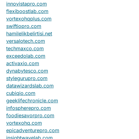
innovistapro.com
flexiboostlab.com
vortexohqplus.com
swiftiopro.com
hamilelikbelirtisi.net
versalotech.com
techmaxco.com
exceedolab.com
activaxio.com
dynabytesco.com
stylegurupro.com
datawizardslab.com
cubiqio.com
geeklifechronicle.com
infospherepro.com
foodiesavorpro.com
vortexohq.com
epicadventurepro.com
insightwavelab.com