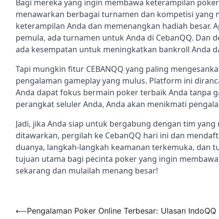
Bagi mereka yang ingin membawa keterampilan poker 
menawarkan berbagai turnamen dan kompetisi yang
keterampilan Anda dan memenangkan hadiah besar. A
pemula, ada turnamen untuk Anda di CebanQQ. Dan de
ada kesempatan untuk meningkatkan bankroll Anda 
Tapi mungkin fitur CEBANQQ yang paling mengesank
pengalaman gameplay yang mulus. Platform ini diranca
Anda dapat fokus bermain poker terbaik Anda tanpa 
perangkat seluler Anda, Anda akan menikmati penga
Jadi, jika Anda siap untuk bergabung dengan tim yan
ditawarkan, pergilah ke CebanQQ hari ini dan mendaf
duanya, langkah-langkah keamanan terkemuka, dan 
tujuan utama bagi pecinta poker yang ingin membawa
sekarang dan mulailah menang besar!
Post
⟵
Pengalaman Poker Online Terbesar: Ulasan IndoQQ