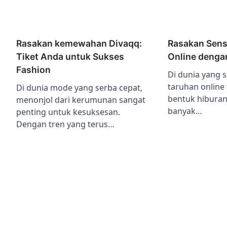
navigation
Rasakan kemewahan Divaqq:
Rasakan Sens
Tiket Anda untuk Sukses
Online denga
Fashion
Di dunia yang s
taruhan online 
Di dunia mode yang serba cepat,
bentuk hiburan
menonjol dari kerumunan sangat
banyak…
penting untuk kesuksesan.
Dengan tren yang terus…