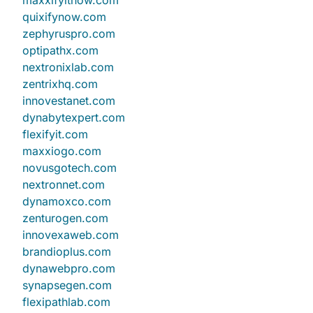
maxxifyitnow.com
quixifynow.com
zephyruspro.com
optipathx.com
nextronixlab.com
zentrixhq.com
innovestanet.com
dynabytexpert.com
flexifyit.com
maxxiogo.com
novusgotech.com
nextronnet.com
dynamoxco.com
zenturogen.com
innovexaweb.com
brandioplus.com
dynawebpro.com
synapsegen.com
flexipathlab.com