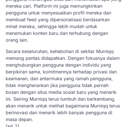
mereka cari. Platform ini juga memungkinkan
pengguna untuk menyesuaikan profil mereka dan
membuat feed yang dipersonalisasi berdasarkan
minat mereka, sehingga lebih mudah untuk
menemukan konten baru dan terhubung dengan
orang lain.
Secara keseluruhan, kehebohan di sekitar Murniqq
memang pantas didapatkan. Dengan fokusnya dalam
menghubungkan pengguna dengan individu yang
berpikiran sama, komitmennya terhadap privasi dan
keamanan, dan antarmuka yang ramah pengguna,
tidak mengherankan jika pengguna tidak pernah
bosan dengan situs media sosial baru yang menarik
ini. Seiring Murniqq terus tumbuh dan berkembang,
akan menarik untuk melihat bagaimana Murniqq terus
berinovasi dan menarik lebih banyak pengguna di
masa depan.
[ad_2]