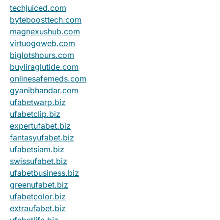
techjuiced.com
byteboosttech.com
magnexushub.com
virtuogoweb.com
biglotshours.com
buyliraglutide.com
onlinesafemeds.com
gyanibhandar.com
ufabetwarp.biz
ufabetclip.biz
expertufabet.biz
fantasyufabet.biz
ufabetsiam.biz
swissufabet.biz
ufabetbusiness.biz
greenufabet.biz
ufabetcolor.biz
extraufabet.biz
ufabetlife.biz