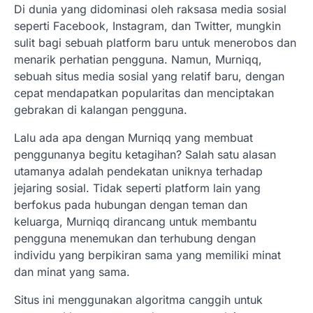
Di dunia yang didominasi oleh raksasa media sosial
seperti Facebook, Instagram, dan Twitter, mungkin
sulit bagi sebuah platform baru untuk menerobos dan
menarik perhatian pengguna. Namun, Murniqq,
sebuah situs media sosial yang relatif baru, dengan
cepat mendapatkan popularitas dan menciptakan
gebrakan di kalangan pengguna.
Lalu ada apa dengan Murniqq yang membuat
penggunanya begitu ketagihan? Salah satu alasan
utamanya adalah pendekatan uniknya terhadap
jejaring sosial. Tidak seperti platform lain yang
berfokus pada hubungan dengan teman dan
keluarga, Murniqq dirancang untuk membantu
pengguna menemukan dan terhubung dengan
individu yang berpikiran sama yang memiliki minat
dan minat yang sama.
Situs ini menggunakan algoritma canggih untuk