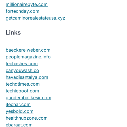
millionairebyte.com
fortechday.com
getcaminorealestateusa.xyz
Links
baeckereiweber.com
peoplemagazine.info
techashes.com
canyouwash.co
havadisantalya.com
techdtimes.com
techieboot.com
gundembalikesir.com
itechar.com
yesbold.com
healthhubzone.com
ebaraat.com