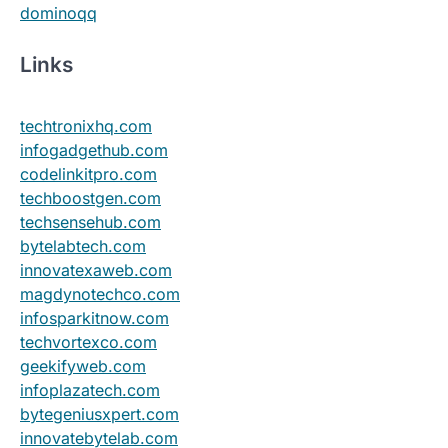
dominoqq
Links
techtronixhq.com
infogadgethub.com
codelinkitpro.com
techboostgen.com
techsensehub.com
bytelabtech.com
innovatexaweb.com
magdynotechco.com
infosparkitnow.com
techvortexco.com
geekifyweb.com
infoplazatech.com
bytegeniusxpert.com
innovatebytelab.com