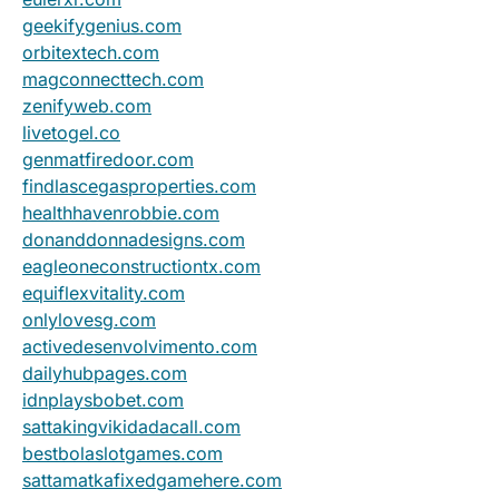
geekifygenius.com
orbitextech.com
magconnecttech.com
zenifyweb.com
livetogel.co
genmatfiredoor.com
findlascegasproperties.com
healthhavenrobbie.com
donanddonnadesigns.com
eagleoneconstructiontx.com
equiflexvitality.com
onlylovesg.com
activedesenvolvimento.com
dailyhubpages.com
idnplaysbobet.com
sattakingvikidadacall.com
bestbolaslotgames.com
sattamatkafixedgamehere.com