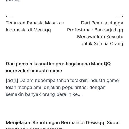
Post
⟵
⟶
Temukan Rahasia Masakan
Dari Pemula hingga
navigation
Indonesia di Menuqq
Profesional: Bandarjudiqq
Menawarkan Sesuatu
untuk Semua Orang
Dari pemain kasual ke pro: bagaimana MarioQQ
merevolusi industri game
[ad_1] Dalam beberapa tahun terakhir, industri game
telah mengalami lonjakan popularitas, dengan
semakin banyak orang beralih ke…
Menjelajahi Keuntungan Bermain di Dewaqq: Sudut