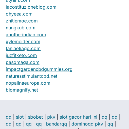
lacostituzioneblog.com
ohyeea.com
zhitiemoe.com
nungkub.com
anotherindian.com
xylemcider.com
taniaetiago.com
juzfitketo.com
pasomaga.com
impactgardencbdgummies.org
naturesstimulantcbd.net
nopalinaeuropa.com
biomagnify.net
qq
|
slot
|
sbobet
|
pkv
|
slot gacor hari ini
|
qq
|
qq
|
qq
|
qq
|
qq
|
qq
|
bandarqq
|
dominoqq pkv
|
qq
|