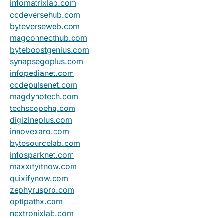
infomatrixlab.com
codeversehub.com
byteverseweb.com
magconnecthub.com
byteboostgenius.com
synapsegoplus.com
infopedianet.com
codepulsenet.com
magdynotech.com
techscopehq.com
digizineplus.com
innovexaro.com
bytesourcelab.com
infosparknet.com
maxxifyitnow.com
quixifynow.com
zephyruspro.com
optipathx.com
nextronixlab.com