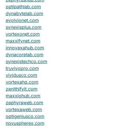
optipathlab.com
dynabytelab.com
evolvionet.com
synexisplus.com
vortexonet.com
maxxifynet.com
innovexahub.com
dynacorelab.com
synexistechco.com
truvivopro.com
vividusco.com
vortexahq.com
zenithifyit.com
maxxiohub.com
zephyraweb.com
vortexaweb.com
optigeniusco.com
novuspherex.com