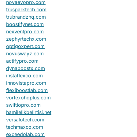
novaevopro.com
trusparktech.com
trubrandzhq.com
boostifynet.com
nexventpro.com
zephyrtechx.com
optigoxpert.com
novuswayz.com
actifypro.com
dynaboostx.com
instaflexco.com
innovistapro.com
flexiboostlab.com
vortexohqplus.com
swiftiopro.com
hamilelikbelirtisi.net
versalotech.com
techmaxco.com
exceedolab.com