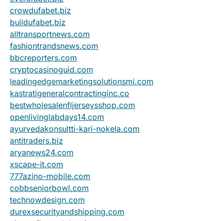
crowdufabet.biz
buildufabet.biz
alltransportnews.com
fashiontrandsnews.com
bbcreporters.com
cryptocasinoguid.com
leadingedgemarketingsolutionsmi.com
kastratigeneralcontractinginc.co
bestwholesalenfljerseysshop.com
openlivinglabdays14.com
ayurvedakonsultti-kari-nokela.com
antitraders.biz
aryanews24.com
xscape-it.com
777azino-mobile.com
cobbseniorbowl.com
technowdesign.com
durexsecurityandshipping.com