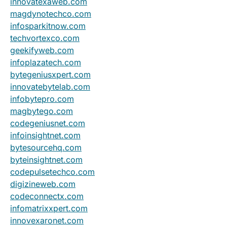
innovatexaweb.com
magdynotechco.com
infosparkitnow.com
techvortexco.com
geekifyweb.com
infoplazatech.com
bytegeniusxpert.com
innovatebytelab.com
infobytepro.com
magbytego.com
codegeniusnet.com
infoinsightnet.com
bytesourcehq.com
byteinsightnet.com
codepulsetechco.com
digizineweb.com
codeconnectx.com
infomatrixxpert.com
innovexaronet.com