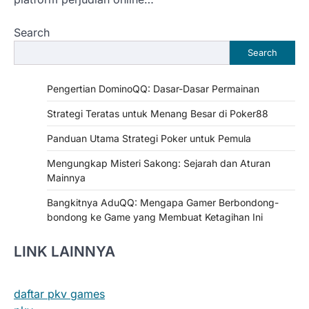
Search
Search
Pengertian DominoQQ: Dasar-Dasar Permainan
Strategi Teratas untuk Menang Besar di Poker88
Panduan Utama Strategi Poker untuk Pemula
Mengungkap Misteri Sakong: Sejarah dan Aturan
Mainnya
Bangkitnya AduQQ: Mengapa Gamer Berbondong-
bondong ke Game yang Membuat Ketagihan Ini
LINK LAINNYA
daftar pkv games