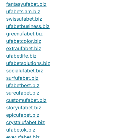
fantasyufabet.biz
ufabetsiam.biz
swissufabet.biz
ufabetbusiness.biz
greenufabet.biz
ufabetcolor.biz
extraufabet.biz
ufabetlife.biz
ufabetsolutions.biz
socialufabet.biz
surfufabet.biz
ufabetbest.biz
sureufabet.biz
customufabet.biz
storyufabet.biz
epicufabet.biz
crystalufabet.biz
ufabetok.biz
everufabet.biz