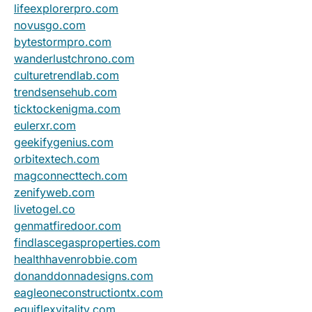
lifeexplorerpro.com
novusgo.com
bytestormpro.com
wanderlustchrono.com
culturetrendlab.com
trendsensehub.com
ticktockenigma.com
eulerxr.com
geekifygenius.com
orbitextech.com
magconnecttech.com
zenifyweb.com
livetogel.co
genmatfiredoor.com
findlascegasproperties.com
healthhavenrobbie.com
donanddonnadesigns.com
eagleoneconstructiontx.com
equiflexvitality.com