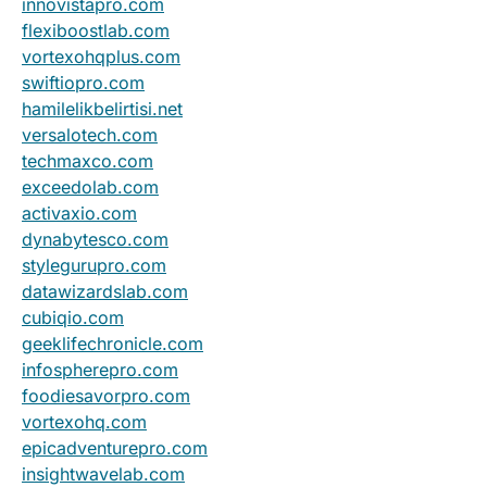
innovistapro.com
flexiboostlab.com
vortexohqplus.com
swiftiopro.com
hamilelikbelirtisi.net
versalotech.com
techmaxco.com
exceedolab.com
activaxio.com
dynabytesco.com
stylegurupro.com
datawizardslab.com
cubiqio.com
geeklifechronicle.com
infospherepro.com
foodiesavorpro.com
vortexohq.com
epicadventurepro.com
insightwavelab.com