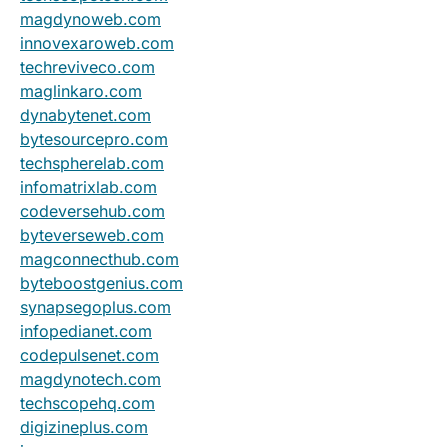
magdynoweb.com
innovexaroweb.com
techreviveco.com
maglinkaro.com
dynabytenet.com
bytesourcepro.com
techspherelab.com
infomatrixlab.com
codeversehub.com
byteverseweb.com
magconnecthub.com
byteboostgenius.com
synapsegoplus.com
infopedianet.com
codepulsenet.com
magdynotech.com
techscopehq.com
digizineplus.com