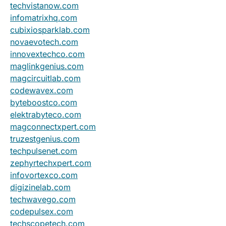
techvistanow.com
infomatrixhq.com
cubixiosparklab.com
novaevotech.com
innovextechco.com
maglinkgenius.com
magcircuitlab.com
codewavex.com
byteboostco.com
elektrabyteco.com
magconnectxpert.com
truzestgenius.com
techpulsenet.com
zephyrtechxpert.com
infovortexco.com
digizinelab.com
techwavego.com
codepulsex.com
techscopetech.com