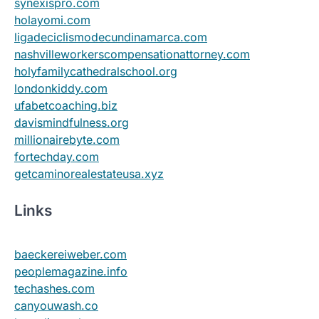
synexispro.com
holayomi.com
ligadeciclismodecundinamarca.com
nashvilleworkerscompensationattorney.com
holyfamilycathedralschool.org
londonkiddy.com
ufabetcoaching.biz
davismindfulness.org
millionairebyte.com
fortechday.com
getcaminorealestateusa.xyz
Links
baeckereiweber.com
peoplemagazine.info
techashes.com
canyouwash.co