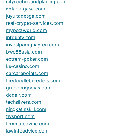
cityroofingandplannig.com
ivdabergasa.com
juyultadesga.com
real-crypto-services.com
mypetzworld.com
infounty.com
investparaguay-eu.com
bwc88asia.com
extrem-poker.com
ks-casino.com
carcarepoints.com
thedoodlebreeders.com
grupohugodias.com
deqair.com
techsilvers.com
ningkatinskill.com
fivsport.com
templatedzine.com
lawinfoadvice.com