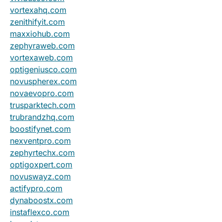
vortexahq.com
zenithifyit.com
maxxiohub.com
zephyraweb.com
vortexaweb.com
optigeniusco.com
novuspherex.com
novaevopro.com
trusparktech.com
trubrandzhq.com
boostifynet.com
nexventpro.com
zephyrtechx.com
optigoxpert.com
novuswayz.com
actifypro.com
dynaboostx.com
instaflexco.com