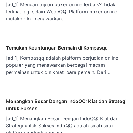
[ad_1] Mencari tujuan poker online terbaik? Tidak
terlihat lagi selain WedeQQ. Platform poker online
mutakhir ini menawarkan…
Temukan Keuntungan Bermain di Kompasqq
[ad_1] Kompasqq adalah platform perjudian online
populer yang menawarkan berbagai macam
permainan untuk dinikmati para pemain. Dari…
Menangkan Besar Dengan IndoQQ: Kiat dan Strategi
untuk Sukses
[ad_1] Menangkan Besar Dengan IndoQQ: Kiat dan
Strategi untuk Sukses IndoQQ adalah salah satu
platform perjudian online…