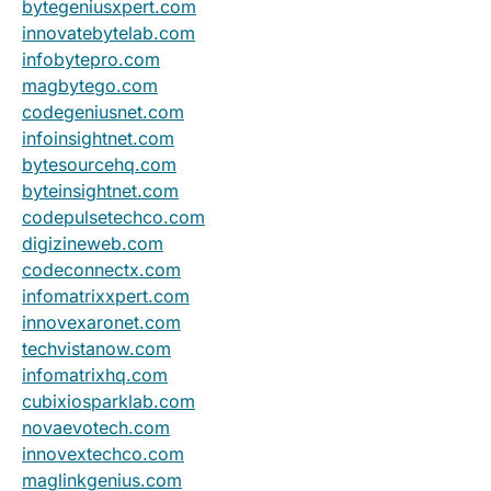
bytegeniusxpert.com
innovatebytelab.com
infobytepro.com
magbytego.com
codegeniusnet.com
infoinsightnet.com
bytesourcehq.com
byteinsightnet.com
codepulsetechco.com
digizineweb.com
codeconnectx.com
infomatrixxpert.com
innovexaronet.com
techvistanow.com
infomatrixhq.com
cubixiosparklab.com
novaevotech.com
innovextechco.com
maglinkgenius.com