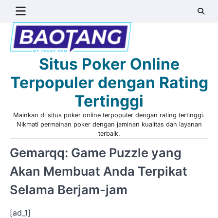
Skip
to
content
Situs Poker Online
Terpopuler dengan Rating
Tertinggi
Mainkan di situs poker online terpopuler dengan rating tertinggi.
Nikmati permainan poker dengan jaminan kualitas dan layanan
terbaik.
Gemarqq: Game Puzzle yang
Akan Membuat Anda Terpikat
Selama Berjam-jam
[ad_1]