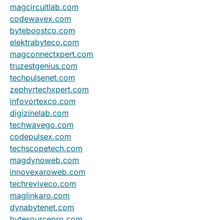
magcircuitlab.com
codewavex.com
byteboostco.com
elektrabyteco.com
magconnectxpert.com
truzestgenius.com
techpulsenet.com
zephyrtechxpert.com
infovortexco.com
digizinelab.com
techwavego.com
codepulsex.com
techscopetech.com
magdynoweb.com
innovexaroweb.com
techreviveco.com
maglinkaro.com
dynabytenet.com
bytesourcepro.com