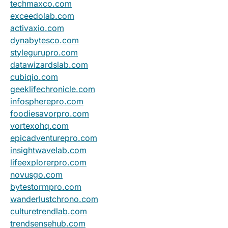
techmaxco.com
exceedolab.com
activaxio.com
dynabytesco.com
stylegurupro.com
datawizardslab.com
cubiqio.com
geeklifechronicle.com
infospherepro.com
foodiesavorpro.com
vortexohq.com
epicadventurepro.com
insightwavelab.com
lifeexplorerpro.com
novusgo.com
bytestormpro.com
wanderlustchrono.com
culturetrendlab.com
trendsensehub.com