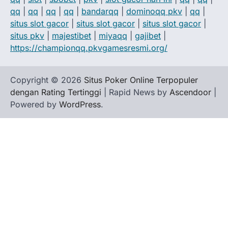
qq
|
qq
|
qq
|
qq
|
bandarqq
|
dominoqq pkv
|
qq
|
situs slot gacor
|
situs slot gacor
|
situs slot gacor
|
situs pkv
|
majestibet
|
miyaqq
|
gajibet
|
https://championqq.pkvgamesresmi.org/
Copyright © 2026
Situs Poker Online Terpopuler
dengan Rating Tertinggi
| Rapid News by
Ascendoor
|
Powered by
WordPress
.