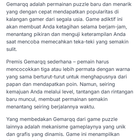
Gemarqq adalah permainan puzzle baru dan menarik
yang dengan cepat mendapatkan popularitas di
kalangan gamer dari segala usia. Game adiktif ini
akan membuat Anda ketagihan selama berjam-jam,
menantang pikiran dan menguji keterampilan Anda
saat mencoba memecahkan teka-teki yang semakin
sulit.
Premis Gemarqq sederhana – pemain harus
mencocokkan tiga atau lebih permata dengan warna
yang sama berturut-turut untuk menghapusnya dari
papan dan mendapatkan poin. Namun, seiring
kemajuan Anda melalui level, tantangan dan rintangan
baru muncul, membuat permainan semakin
menantang seiring berjalannya waktu.
Yang membedakan Gemarqq dari game puzzle
lainnya adalah mekanisme gameplaynya yang unik
dan grafis yang dinamis. Game ini menampilkan