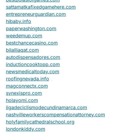
sattamatkafixedgamehere.com
entrepreneurguardian.com
hibaby.info
paperwashington.com
weedemup.com
bestchancecasino.com
bilalliaqat.com
autodispensadores.com
inductioncooktopp.com
newsmedicaltoday.com
roofingnevada.info
magconnectx.com
synexispro.com
holayomi.com
ligadeciclismodecundinamarca.com
nashvilleworkerscompensationattorney.com
holyfamilycathedralschool.org
londonkiddy.com