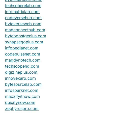
techspherelab.com
infomatrixlab.com
codeversehub.com
byteverseweb.com
magconnecthub.com
byteboostgenius.com
synapsegoplus.com
infopedianet.com
codepulsenet.com
magdynotech.com
techscopehq.com
digizineplus.com
innovexaro.com
bytesourcelab.com
infosparknet.com
maxxifyitnow.com
quixifynow.com
zephyruspro.com