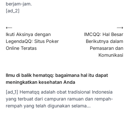
berjam-jam.
[ad_2]
Post
⟵
⟶
Ikuti Aksinya dengan
IMCQQ: Hal Besar
navigation
LegendaQQ: Situs Poker
Berikutnya dalam
Online Teratas
Pemasaran dan
Komunikasi
Ilmu di balik hematqq: bagaimana hal itu dapat
meningkatkan kesehatan Anda
[ad_1] Hematqq adalah obat tradisional Indonesia
yang terbuat dari campuran ramuan dan rempah-
rempah yang telah digunakan selama…