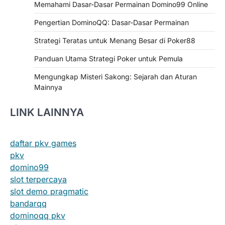
Memahami Dasar-Dasar Permainan Domino99 Online
Pengertian DominoQQ: Dasar-Dasar Permainan
Strategi Teratas untuk Menang Besar di Poker88
Panduan Utama Strategi Poker untuk Pemula
Mengungkap Misteri Sakong: Sejarah dan Aturan
Mainnya
LINK LAINNYA
daftar pkv games
pkv
domino99
slot terpercaya
slot demo pragmatic
bandarqq
dominoqq pkv