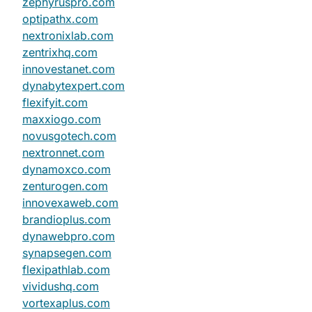
zephyruspro.com
optipathx.com
nextronixlab.com
zentrixhq.com
innovestanet.com
dynabytexpert.com
flexifyit.com
maxxiogo.com
novusgotech.com
nextronnet.com
dynamoxco.com
zenturogen.com
innovexaweb.com
brandioplus.com
dynawebpro.com
synapsegen.com
flexipathlab.com
vividushq.com
vortexaplus.com