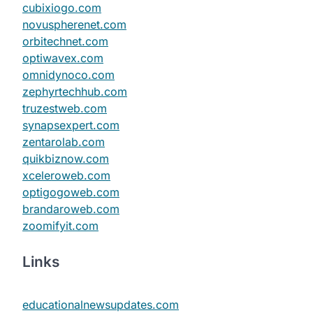
cubixiogo.com
novuspherenet.com
orbitechnet.com
optiwavex.com
omnidynoco.com
zephyrtechhub.com
truzestweb.com
synapsexpert.com
zentarolab.com
quikbiznow.com
xceleroweb.com
optigogoweb.com
brandaroweb.com
zoomifyit.com
Links
educationalnewsupdates.com