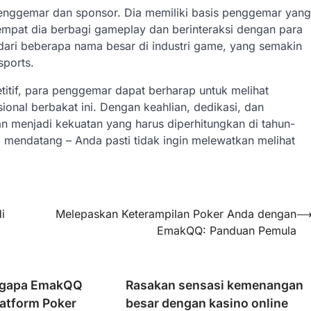
penggemar dan sponsor. Dia memiliki basis penggemar yang
empat dia berbagi gameplay dan berinteraksi dengan para
 dari beberapa nama besar di industri game, yang semakin
sports.
tif, para penggemar dapat berharap untuk melihat
onal berbakat ini. Dengan keahlian, dedikasi, dan
 menjadi kekuatan yang harus diperhitungkan di tahun-
 mendatang – Anda pasti tidak ingin melewatkan melihat
i
Melepaskan Keterampilan Poker Anda dengan
EmakQQ: Panduan Pemula
ngapa EmakQQ
Rasakan sensasi kemenangan
atform Poker
besar dengan kasino online