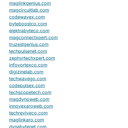
maglinkgenius.com
magcircuitlab.com
codewavex.com
byteboostco.com
elektrabyteco.com
magconnectxpert.com
truzestgenius.com
techpulsenet.com
zephyrtechxpert.com
infovortexco.com
digizinelab.com
techwavego.com
codepulsex.com
techscopetech.com
magdynoweb.com
innovexaroweb.com
techreviveco.com
maglinkaro.com
dynabytenet.com