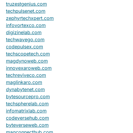
truzestgenius.com
techpulsenet.com
zephyrtechxpert.com
infovortexco.com
digizinelab.com
techwavego.com
codepulsex.com
techscopetech.com
magdynoweb.com
innovexaroweb.com
techreviveco.com
maglinkaro.com
dynabytenet.com
bytesourcepro.com
techspherelab.com
infomatrixlab.com
codeversehub.com
byteverseweb.com
magconnecthub.com