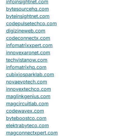
infoinsightnet.com
bytesourcehq.com
byteinsightnet.com
codepulsetechco.com
digizineweb.com
codeconnectx.com
infomatrixxpert.com
innovexaronet.com
techvistanow.com
infomatrixhq.com
cubixiosparklab.com
novaevotech.com
innovextechco.com
maglinkgenius.com
magcircuitlab.com
codewavex.com
byteboostco.com
elektrabyteco.com
magconnectxpert.com