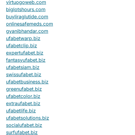
virtuogoweb.com
biglotshours.com
buyliraglutide.com
onlinesafemeds.com
gyanibhandar.com
ufabetwarp.biz
ufabetclip.biz
expertufabet.biz
fantasyufabet.biz
ufabetsiam.biz
swissufabet.biz
ufabetbusiness.biz
greenufabet.biz
ufabetcolor.biz
extraufabet.biz
ufabetlife.biz
ufabetsolutions.biz
socialufabet.biz
surfufabet.biz