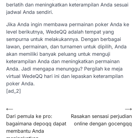
berlatih dan meningkatkan keterampilan Anda sesuai
jadwal Anda sendiri.
Jika Anda ingin membawa permainan poker Anda ke
level berikutnya, WedeQQ adalah tempat yang
sempurna untuk melakukannya. Dengan berbagai
lawan, permainan, dan turnamen untuk dipilih, Anda
akan memiliki banyak peluang untuk menguji
keterampilan Anda dan meningkatkan permainan
Anda. Jadi mengapa menunggu? Pergilah ke meja
virtual WedeQQ hari ini dan lepaskan keterampilan
poker Anda.
[ad_2]
Post
⟵
⟶
Dari pemula ke pro:
Rasakan sensasi perjudian
navigation
bagaimana depoqq dapat
online dengan gocengqq
membantu Anda