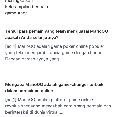
meningkatkan
keterampilan bermain
game Anda
Temui para pemain yang telah menguasai MarioQQ –
apakah Anda selanjutnya?
[ad_1] MarioQQ adalah game poker online populer
yang telah mengambil dunia game dengan badai.
Dengan gameplaynya yang…
Mengapa MarioQQ adalah game-changer terbaik
dalam permainan online
[ad_1] MarioQQ adalah platform game online
revolusioner yang mengubah cara orang bermain dan
berinteraksi di dunia virtual.…