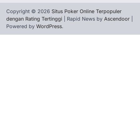
Copyright © 2026
Situs Poker Online Terpopuler
dengan Rating Tertinggi
| Rapid News by
Ascendoor
|
Powered by
WordPress
.