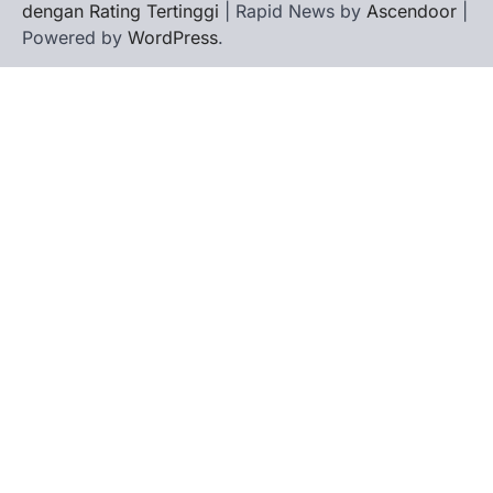
dengan Rating Tertinggi
| Rapid News by
Ascendoor
|
Powered by
WordPress
.