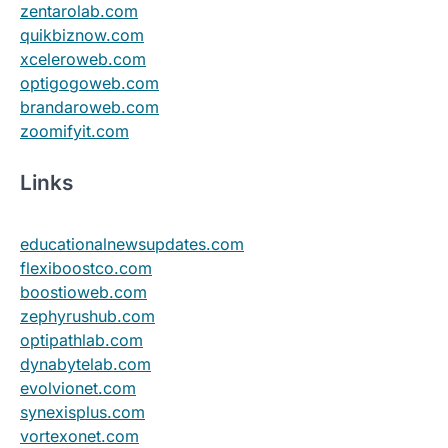
zentarolab.com
quikbiznow.com
xceleroweb.com
optigogoweb.com
brandaroweb.com
zoomifyit.com
Links
educationalnewsupdates.com
flexiboostco.com
boostioweb.com
zephyrushub.com
optipathlab.com
dynabytelab.com
evolvionet.com
synexisplus.com
vortexonet.com