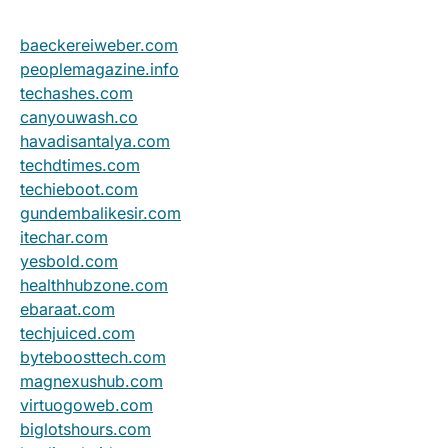
baeckereiweber.com
peoplemagazine.info
techashes.com
canyouwash.co
havadisantalya.com
techdtimes.com
techieboot.com
gundembalikesir.com
itechar.com
yesbold.com
healthhubzone.com
ebaraat.com
techjuiced.com
byteboosttech.com
magnexushub.com
virtuogoweb.com
biglotshours.com