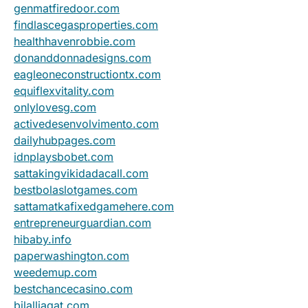
genmatfiredoor.com
findlascegasproperties.com
healthhavenrobbie.com
donanddonnadesigns.com
eagleoneconstructiontx.com
equiflexvitality.com
onlylovesg.com
activedesenvolvimento.com
dailyhubpages.com
idnplaysbobet.com
sattakingvikidadacall.com
bestbolaslotgames.com
sattamatkafixedgamehere.com
entrepreneurguardian.com
hibaby.info
paperwashington.com
weedemup.com
bestchancecasino.com
bilalliaqat.com