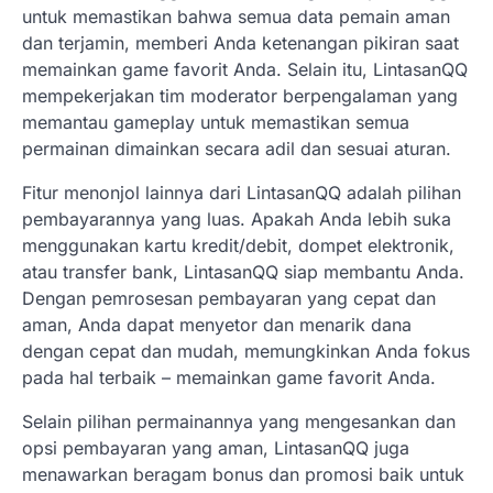
untuk memastikan bahwa semua data pemain aman
dan terjamin, memberi Anda ketenangan pikiran saat
memainkan game favorit Anda. Selain itu, LintasanQQ
mempekerjakan tim moderator berpengalaman yang
memantau gameplay untuk memastikan semua
permainan dimainkan secara adil dan sesuai aturan.
Fitur menonjol lainnya dari LintasanQQ adalah pilihan
pembayarannya yang luas. Apakah Anda lebih suka
menggunakan kartu kredit/debit, dompet elektronik,
atau transfer bank, LintasanQQ siap membantu Anda.
Dengan pemrosesan pembayaran yang cepat dan
aman, Anda dapat menyetor dan menarik dana
dengan cepat dan mudah, memungkinkan Anda fokus
pada hal terbaik – memainkan game favorit Anda.
Selain pilihan permainannya yang mengesankan dan
opsi pembayaran yang aman, LintasanQQ juga
menawarkan beragam bonus dan promosi baik untuk