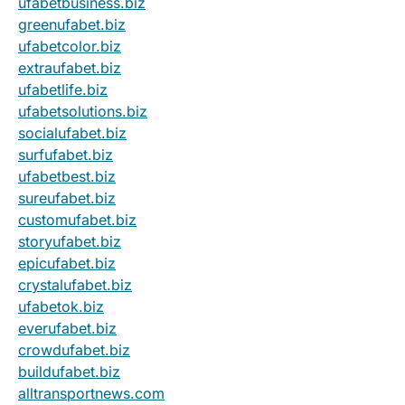
ufabetbusiness.biz
greenufabet.biz
ufabetcolor.biz
extraufabet.biz
ufabetlife.biz
ufabetsolutions.biz
socialufabet.biz
surfufabet.biz
ufabetbest.biz
sureufabet.biz
customufabet.biz
storyufabet.biz
epicufabet.biz
crystalufabet.biz
ufabetok.biz
everufabet.biz
crowdufabet.biz
buildufabet.biz
alltransportnews.com