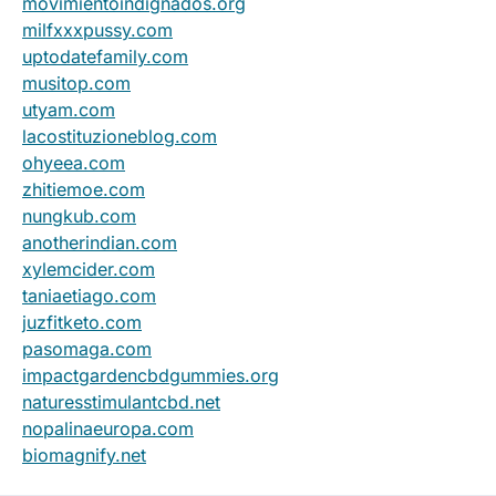
movimientoindignados.org
milfxxxpussy.com
uptodatefamily.com
musitop.com
utyam.com
lacostituzioneblog.com
ohyeea.com
zhitiemoe.com
nungkub.com
anotherindian.com
xylemcider.com
taniaetiago.com
juzfitketo.com
pasomaga.com
impactgardencbdgummies.org
naturesstimulantcbd.net
nopalinaeuropa.com
biomagnify.net