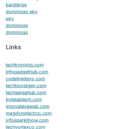
bandarqq
dominoqq pkv
pkv
dominoqq
dominoqq
Links
techtronixhq.com
infogadgethub.com
codelinkitpro.com
techboostgen.com
techsensehub.com
bytelabtech.com
innovatexaweb.com
magdynotechco.com
infosparkitnow.com
techvortexco.com