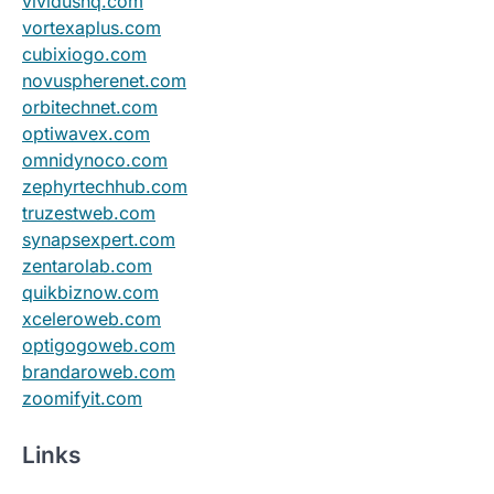
vividushq.com
vortexaplus.com
cubixiogo.com
novuspherenet.com
orbitechnet.com
optiwavex.com
omnidynoco.com
zephyrtechhub.com
truzestweb.com
synapsexpert.com
zentarolab.com
quikbiznow.com
xceleroweb.com
optigogoweb.com
brandaroweb.com
zoomifyit.com
Links