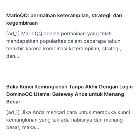
MarioQQ: permainan keterampilan, strategi, dan
kegembiraan
[ad_1] MarioQQ adalah permainan yang telah
mendapatkan popularitas dalam beberapa tahun
terakhir karena kombinasi keterampilan, strategi,
dan…
Buka Kunci Kemungkinan Tanpa Akhir Dengan Login
DominoQQ Utama: Gateway Anda untuk Menang
Besar
[ad_1] Jika Anda mencari cara untuk membuka kunci
kemungkinan yang tak ada habisnya dan menang
besar, maka…