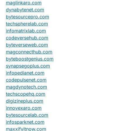
maglinkaro.com
dynabytenet.com
bytesourcepro.com
techspherelab.com
infomatrixlab.com
codeversehub.com
byteverseweb.com
magconnecthub.com
byteboostgenius.com
synapsegoplus.com
infopedianet.com
codepulsenet.com
magdynotech.com
techscopehq.com
digizineplus.com
innovexaro.com
bytesourcelab.com
infosparknet.com
maxxifyitnow.com