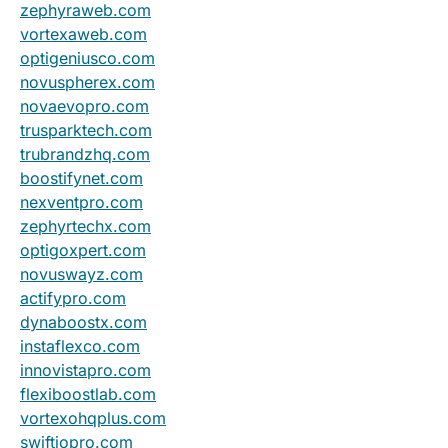
zephyraweb.com
vortexaweb.com
optigeniusco.com
novuspherex.com
novaevopro.com
trusparktech.com
trubrandzhq.com
boostifynet.com
nexventpro.com
zephyrtechx.com
optigoxpert.com
novuswayz.com
actifypro.com
dynaboostx.com
instaflexco.com
innovistapro.com
flexiboostlab.com
vortexohqplus.com
swiftiopro.com