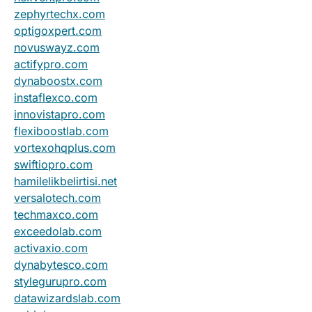
zephyrtechx.com
optigoxpert.com
novuswayz.com
actifypro.com
dynaboostx.com
instaflexco.com
innovistapro.com
flexiboostlab.com
vortexohqplus.com
swiftiopro.com
hamilelikbelirtisi.net
versalotech.com
techmaxco.com
exceedolab.com
activaxio.com
dynabytesco.com
stylegurupro.com
datawizardslab.com