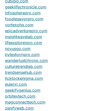
cubiqio.com
geeklifechronicle.com
infospherepro.com
foodiesavorpro.com
vortexohq.com
epicadventurepro.com
insightwavelab.com
lifeexplorerpro.com
novusgo.com
bytestormpro.com
wanderlustchrono.com
culturetrendlab.com
trendsensehub.com
ticktockenigma.com
eulerxr.com
geekifygenius.com
orbitextech.com
magconnecttech.com
zenifyweb.com