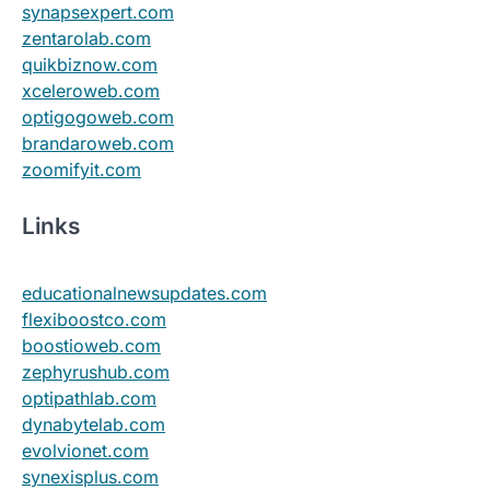
synapsexpert.com
zentarolab.com
quikbiznow.com
xceleroweb.com
optigogoweb.com
brandaroweb.com
zoomifyit.com
Links
educationalnewsupdates.com
flexiboostco.com
boostioweb.com
zephyrushub.com
optipathlab.com
dynabytelab.com
evolvionet.com
synexisplus.com