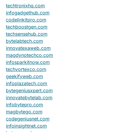
techtronixhq.com
infogadgethub.com
codelinkitpro.com
techboostgen.com
techsensehub.com
bytelabtech.com
innovatexaweb.com
magdynotechco.com
infosparkitnow.com
techvortexco.com
geekifyweb.com
infoplazatech.com
bytegeniusxpert.com
innovatebytelab.com
infobytepro.com
magbytego.com
codegeniusnet.com
infoinsightnet.com