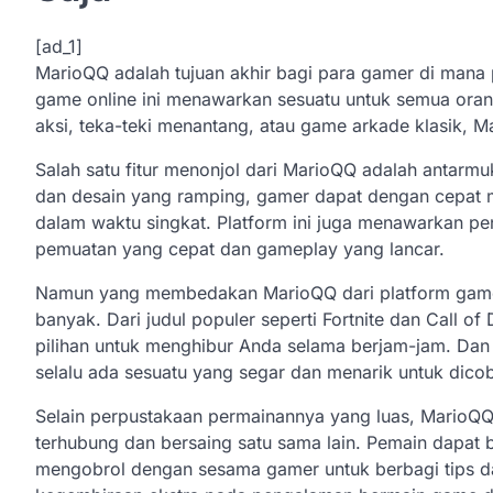
[ad_1]
MarioQQ adalah tujuan akhir bagi para gamer di mana 
game online ini menawarkan sesuatu untuk semua or
aksi, teka-teki menantang, atau game arkade klasik, 
Salah satu fitur menonjol dari MarioQQ adalah anta
dan desain yang ramping, gamer dapat dengan cepat
dalam waktu singkat. Platform ini juga menawarkan 
pemuatan yang cepat dan gameplay yang lancar.
Namun yang membedakan MarioQQ dari platform game o
banyak. Dari judul populer seperti Fortnite dan Call of 
pilihan untuk menghibur Anda selama berjam-jam. Dan
selalu ada sesuatu yang segar dan menarik untuk dico
Selain perpustakaan permainannya yang luas, MarioQQ
terhubung dan bersaing satu sama lain. Pemain dapat 
mengobrol dengan sesama gamer untuk berbagi tips da