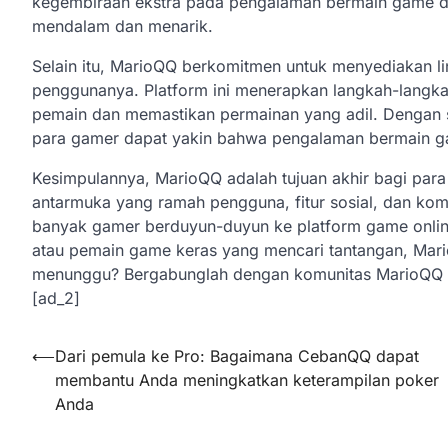
kegembiraan ekstra pada pengalaman bermain game d
mendalam dan menarik.
Selain itu, MarioQQ berkomitmen untuk menyediakan 
penggunanya. Platform ini menerapkan langkah-langka
pemain dan memastikan permainan yang adil. Dengan 
para gamer dapat yakin bahwa pengalaman bermain g
Kesimpulannya, MarioQQ adalah tujuan akhir bagi par
antarmuka yang ramah pengguna, fitur sosial, dan ko
banyak gamer berduyun-duyun ke platform game onlin
atau pemain game keras yang mencari tantangan, Mar
menunggu? Bergabunglah dengan komunitas MarioQQ ha
[ad_2]
Post
⟵
Dari pemula ke Pro: Bagaimana CebanQQ dapat
membantu Anda meningkatkan keterampilan poker
navigation
Anda