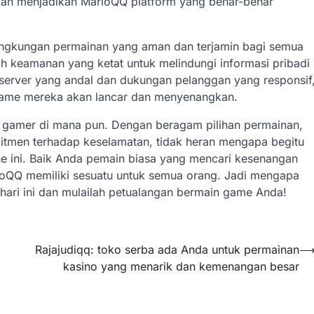
an menjadikan MarioQQ platform yang benar-benar
lingkungan permainan yang aman dan terjamin bagi semua
h keamanan yang ketat untuk melindungi informasi pribadi
server yang andal dan dukungan pelanggan yang responsif
ame mereka akan lancar dan menyenangkan.
a gamer di mana pun. Dengan beragam pilihan permainan,
mitmen terhadap keselamatan, tidak heran mengapa begitu
e ini. Baik Anda pemain biasa yang mencari kesenangan
ioQQ memiliki sesuatu untuk semua orang. Jadi mengapa
ri ini dan mulailah petualangan bermain game Anda!
Rajajudiqq: toko serba ada Anda untuk permainan
kasino yang menarik dan kemenangan besar