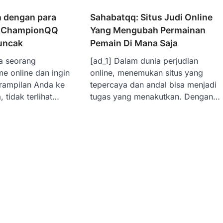
 dengan para
Sahabatqq: Situs Judi Online
di ChampionQQ
Yang Mengubah Permainan
puncak
Pemain Di Mana Saja
da seorang
[ad_1] Dalam dunia perjudian
 online dan ingin
online, menemukan situs yang
ampilan Anda ke
tepercaya dan andal bisa menjadi
, tidak terlihat…
tugas yang menakutkan. Dengan…