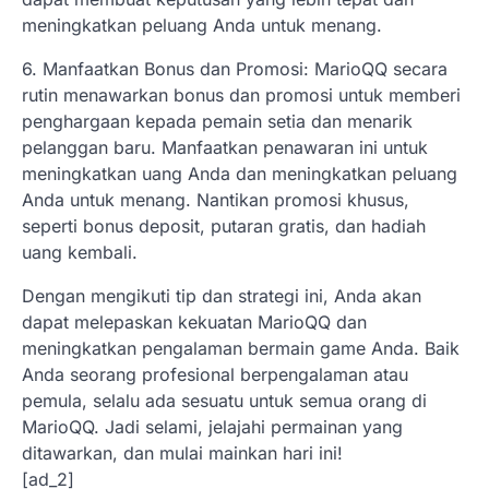
meningkatkan peluang Anda untuk menang.
6. Manfaatkan Bonus dan Promosi: MarioQQ secara
rutin menawarkan bonus dan promosi untuk memberi
penghargaan kepada pemain setia dan menarik
pelanggan baru. Manfaatkan penawaran ini untuk
meningkatkan uang Anda dan meningkatkan peluang
Anda untuk menang. Nantikan promosi khusus,
seperti bonus deposit, putaran gratis, dan hadiah
uang kembali.
Dengan mengikuti tip dan strategi ini, Anda akan
dapat melepaskan kekuatan MarioQQ dan
meningkatkan pengalaman bermain game Anda. Baik
Anda seorang profesional berpengalaman atau
pemula, selalu ada sesuatu untuk semua orang di
MarioQQ. Jadi selami, jelajahi permainan yang
ditawarkan, dan mulai mainkan hari ini!
[ad_2]