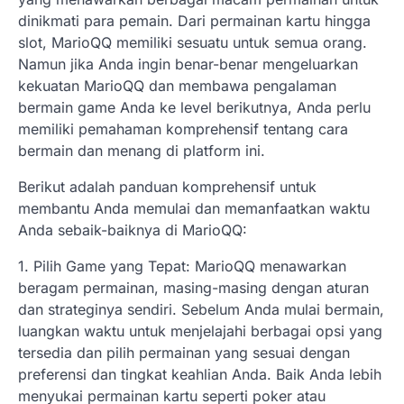
dinikmati para pemain. Dari permainan kartu hingga
slot, MarioQQ memiliki sesuatu untuk semua orang.
Namun jika Anda ingin benar-benar mengeluarkan
kekuatan MarioQQ dan membawa pengalaman
bermain game Anda ke level berikutnya, Anda perlu
memiliki pemahaman komprehensif tentang cara
bermain dan menang di platform ini.
Berikut adalah panduan komprehensif untuk
membantu Anda memulai dan memanfaatkan waktu
Anda sebaik-baiknya di MarioQQ:
1. Pilih Game yang Tepat: MarioQQ menawarkan
beragam permainan, masing-masing dengan aturan
dan strateginya sendiri. Sebelum Anda mulai bermain,
luangkan waktu untuk menjelajahi berbagai opsi yang
tersedia dan pilih permainan yang sesuai dengan
preferensi dan tingkat keahlian Anda. Baik Anda lebih
menyukai permainan kartu seperti poker atau