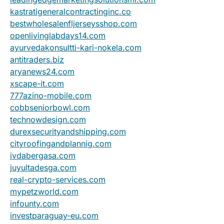
kastratigeneralcontractinginc.co
bestwholesalenfljerseysshop.com
openlivinglabdays14.com
ayurvedakonsultti-kari-nokela.com
antitraders.biz
aryanews24.com
xscape-it.com
777azino-mobile.com
cobbseniorbowl.com
technowdesign.com
durexsecurityandshipping.com
cityroofingandplannig.com
ivdabergasa.com
juyultadesga.com
real-crypto-services.com
mypetzworld.com
infounty.com
investparaguay-eu.com