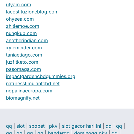
utyam.com
lacostituzioneblog.com
ohyeea.com
zhitiemoe.com
nungkub.com
anotherindian.com
xylemcider.com
taniaetiago.com
juzfitketo.com
pasomaga.com
impactgardencbdgummies.org
naturesstimulantcbd.net
nopalinaeuropa.com
biomagnify.net
qq
|
slot
|
sbobet
|
pkv
|
slot gacor hari ini
|
qq
|
qq
|
qq
|
qq
|
qq
|
qq
|
bandarqq
|
dominoqq pkv
|
qq
|