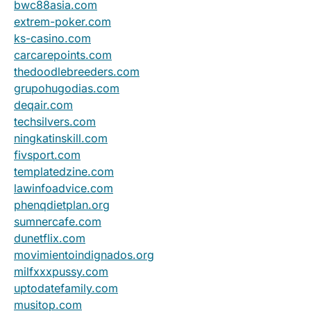
bwc88asia.com
extrem-poker.com
ks-casino.com
carcarepoints.com
thedoodlebreeders.com
grupohugodias.com
deqair.com
techsilvers.com
ningkatinskill.com
fivsport.com
templatedzine.com
lawinfoadvice.com
phenqdietplan.org
sumnercafe.com
dunetflix.com
movimientoindignados.org
milfxxxpussy.com
uptodatefamily.com
musitop.com