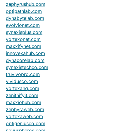
zephyrushub.com
optipathlab.com
dynabytelab.com
evolvionet.com
synexisplus.com
vortexonet.com
maxxifynet.com
innovexahub.com
dynacorelab.com
synexistechco.com
truvivopro.com
vividusco.com
vortexahq.com
zenithifyit.com
maxxiohub.com
zephyraweb.com
vortexaweb.com
optigeniusco.com
novuspherex.com