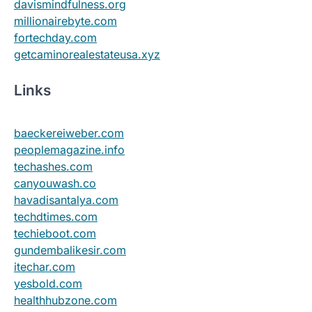
davismindfulness.org
millionairebyte.com
fortechday.com
getcaminorealestateusa.xyz
Links
baeckereiweber.com
peoplemagazine.info
techashes.com
canyouwash.co
havadisantalya.com
techdtimes.com
techieboot.com
gundembalikesir.com
itechar.com
yesbold.com
healthhubzone.com