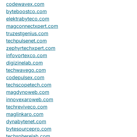
codewavex.com
byteboostco.com
elektrabyteco.com
magconnectxpert.com
truzestgenius.com
techpulsenet.com
zephyrtechxpert.com
infovortexco.com
digizinelab.com
techwavego.com
codepulsex.com
techscopetech.com
magdynoweb.com
innovexaroweb.com
techreviveco.com
maglinkaro.com
dynabytenet.com
bytesourcepro.com
techspherelab.com