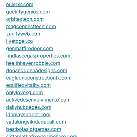
eulerxr.com
geekifygenius.com
orbitextech.com
magconnecttech.com
zenifyweb.com
livetogel.co
genmatfiredoor.com
findlascegasproperties.com
healthhavenrobbie.com
donanddonnadesigns.com
eagleoneconstructiontx.com
equiflexvitality.com
onlylovesg.com
activedesenvolvimento.com
dailyhubpages.com
idnplaysbobet.com
sattakingvikidadacall.com
bestbolaslotgames.com
sattamatkafixedgamehere.com