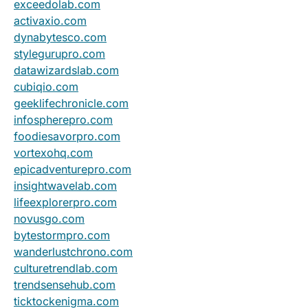
exceedolab.com
activaxio.com
dynabytesco.com
stylegurupro.com
datawizardslab.com
cubiqio.com
geeklifechronicle.com
infospherepro.com
foodiesavorpro.com
vortexohq.com
epicadventurepro.com
insightwavelab.com
lifeexplorerpro.com
novusgo.com
bytestormpro.com
wanderlustchrono.com
culturetrendlab.com
trendsensehub.com
ticktockenigma.com