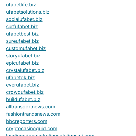
ufabetlife.biz
ufabetsolutions.biz
socialufabet.biz
surfufabet.biz
ufabetbest.biz
sureufabet.biz
customufabet.biz
storyufabet.biz
epicufabet.biz
crystalufabet.biz
ufabetok.biz
everufabet.biz
crowdufabet.biz
buildufabet.biz
alltransportnews.com
fashiontrandsnews.com
bbcreporters.com
cryptocasinoguid.com
leadingedgemarketingsolutionsmi.com