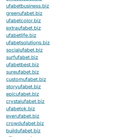
ufabetbusiness.biz
greenufabet.biz
ufabetcolor.biz
extraufabet.biz
ufabetlife.biz
ufabetsolutions.biz
socialufabet.biz
surfufabet.biz
ufabetbest.biz
sureufabet.biz
customufabet.biz
storyufabet.biz
epicufabet.biz
crystalufabet.biz
ufabetok.biz
everufabet.biz
crowdufabet.biz
buildufabet.biz