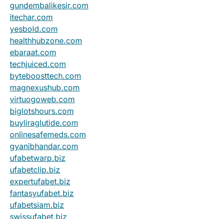
gundembalikesir.com
itechar.com
yesbold.com
healthhubzone.com
ebaraat.com
techjuiced.com
byteboosttech.com
magnexushub.com
virtuogoweb.com
biglotshours.com
buyliraglutide.com
onlinesafemeds.com
gyanibhandar.com
ufabetwarp.biz
ufabetclip.biz
expertufabet.biz
fantasyufabet.biz
ufabetsiam.biz
swissufabet.biz