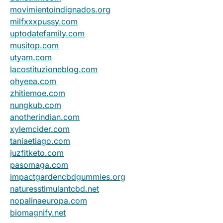
movimientoindignados.org
milfxxxpussy.com
uptodatefamily.com
musitop.com
utyam.com
lacostituzioneblog.com
ohyeea.com
zhitiemoe.com
nungkub.com
anotherindian.com
xylemcider.com
taniaetiago.com
juzfitketo.com
pasomaga.com
impactgardencbdgummies.org
naturesstimulantcbd.net
nopalinaeuropa.com
biomagnify.net