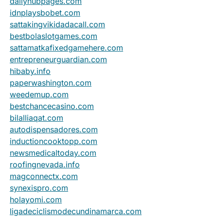
dailyhubpages.com
idnplaysbobet.com
sattakingvikidadacall.com
bestbolaslotgames.com
sattamatkafixedgamehere.com
entrepreneurguardian.com
hibaby.info
paperwashington.com
weedemup.com
bestchancecasino.com
bilalliaqat.com
autodispensadores.com
inductioncooktopp.com
newsmedicaltoday.com
roofingnevada.info
magconnectx.com
synexispro.com
holayomi.com
ligadeciclismodecundinamarca.com