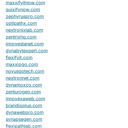
maxxifyitnow.com
quixifynow.com
zephyruspro.com
optipathx.com
nextronixlab.com
zentrixhq.com
innovestanet.com
dynabytexpert.com
flexifyit.com
maxxiogo.com
novusgotech.com
nextronnet.com
dynamoxco.com
zenturogen.com
innovexaweb.com
brandioplus.com
dynawebpro.com
synapsegen.com
flexipathlab.com