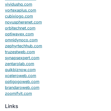
vividushq.com
vortexaplus.com
cubixiogo.com
novuspherenet.com
orbitechnet.com
optiwavex.com
omnidynoco.com
zephyrtechhub.com
truzestweb.com
synapsexpert.com
zentarolab.com
quikbiznow.com
xceleroweb.com
optigogoweb.com
brandaroweb.com
zoomifyit.com
Links