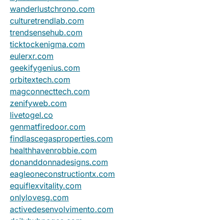
wanderlustchrono.com
culturetrendlab.com
trendsensehub.com
ticktockenigma.com
eulerxr.com
geekifygenius.com
orbitextech.com
magconnecttech.com
zenifyweb.com
livetogel.co
genmatfiredoor.com
findlascegasproperties.com
healthhavenrobbie.com
donanddonnadesigns.com
eagleoneconstructiontx.com
equiflexvitality.com
onlylovesg.com
activedesenvolvimento.com