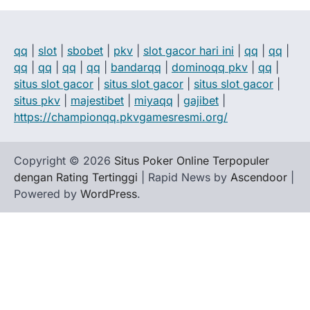
qq
|
slot
|
sbobet
|
pkv
|
slot gacor hari ini
|
qq
|
qq
|
qq
|
qq
|
qq
|
qq
|
bandarqq
|
dominoqq pkv
|
qq
|
situs slot gacor
|
situs slot gacor
|
situs slot gacor
|
situs pkv
|
majestibet
|
miyaqq
|
gajibet
|
https://championqq.pkvgamesresmi.org/
Copyright © 2026
Situs Poker Online Terpopuler
dengan Rating Tertinggi
| Rapid News by
Ascendoor
|
Powered by
WordPress
.