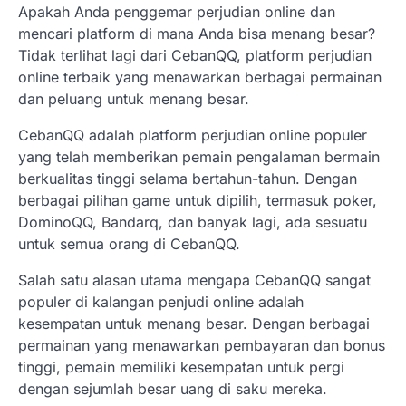
Apakah Anda penggemar perjudian online dan
mencari platform di mana Anda bisa menang besar?
Tidak terlihat lagi dari CebanQQ, platform perjudian
online terbaik yang menawarkan berbagai permainan
dan peluang untuk menang besar.
CebanQQ adalah platform perjudian online populer
yang telah memberikan pemain pengalaman bermain
berkualitas tinggi selama bertahun-tahun. Dengan
berbagai pilihan game untuk dipilih, termasuk poker,
DominoQQ, Bandarq, dan banyak lagi, ada sesuatu
untuk semua orang di CebanQQ.
Salah satu alasan utama mengapa CebanQQ sangat
populer di kalangan penjudi online adalah
kesempatan untuk menang besar. Dengan berbagai
permainan yang menawarkan pembayaran dan bonus
tinggi, pemain memiliki kesempatan untuk pergi
dengan sejumlah besar uang di saku mereka.