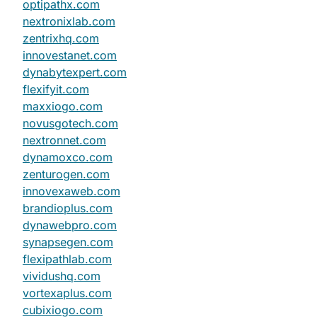
optipathx.com
nextronixlab.com
zentrixhq.com
innovestanet.com
dynabytexpert.com
flexifyit.com
maxxiogo.com
novusgotech.com
nextronnet.com
dynamoxco.com
zenturogen.com
innovexaweb.com
brandioplus.com
dynawebpro.com
synapsegen.com
flexipathlab.com
vividushq.com
vortexaplus.com
cubixiogo.com