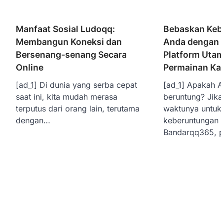
Manfaat Sosial Ludoqq:
Bebaskan Ke
Membangun Koneksi dan
Anda dengan
Bersenang-senang Secara
Platform Uta
Online
Permainan Ka
[ad_1] Di dunia yang serba cepat
[ad_1] Apakah 
saat ini, kita mudah merasa
beruntung? Jika 
terputus dari orang lain, terutama
waktunya untu
dengan…
keberuntungan
Bandarqq365, 