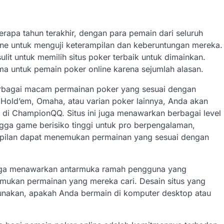
rapa tahun terakhir, dengan para pemain dari seluruh
ne untuk menguji keterampilan dan keberuntungan mereka.
lit untuk memilih situs poker terbaik untuk dimainkan.
a untuk pemain poker online karena sejumlah alasan.
rbagai macam permainan poker yang sesuai dengan
Hold’em, Omaha, atau varian poker lainnya, Anda akan
i ChampionQQ. Situs ini juga menawarkan berbagai level
ngga game berisiko tinggi untuk pro berpengalaman,
mpilan dapat menemukan permainan yang sesuai dengan
uga menawarkan antarmuka ramah pengguna yang
ukan permainan yang mereka cari. Desain situs yang
gunakan, apakah Anda bermain di komputer desktop atau