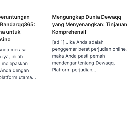
beruntungan
Mengungkap Dunia Dewaqq
 Bandarqq365:
yang Menyenangkan: Tinjauan
ma untuk
Komprehensif
sino
[ad_1] Jika Anda adalah
penggemar berat perjudian online,
Anda merasa
maka Anda pasti pernah
iya, inilah
mendengar tentang Dewaqq.
k melepaskan
Platform perjudian…
 Anda dengan
platform utama…