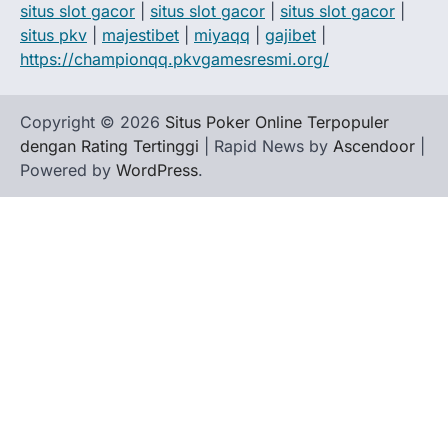
situs slot gacor
|
situs slot gacor
|
situs slot gacor
|
situs pkv
|
majestibet
|
miyaqq
|
gajibet
|
https://championqq.pkvgamesresmi.org/
Copyright © 2026
Situs Poker Online Terpopuler
dengan Rating Tertinggi
| Rapid News by
Ascendoor
|
Powered by
WordPress
.