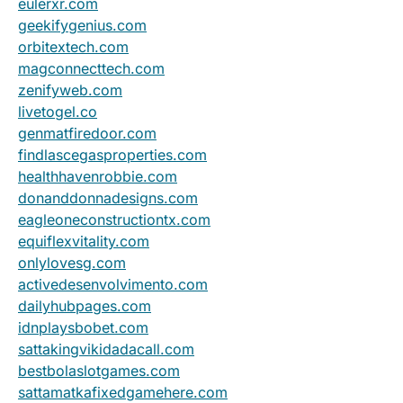
eulerxr.com
geekifygenius.com
orbitextech.com
magconnecttech.com
zenifyweb.com
livetogel.co
genmatfiredoor.com
findlascegasproperties.com
healthhavenrobbie.com
donanddonnadesigns.com
eagleoneconstructiontx.com
equiflexvitality.com
onlylovesg.com
activedesenvolvimento.com
dailyhubpages.com
idnplaysbobet.com
sattakingvikidadacall.com
bestbolaslotgames.com
sattamatkafixedgamehere.com