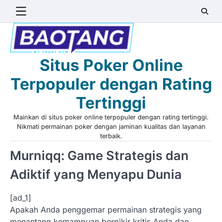
Skip
to
content
Situs Poker Online
Terpopuler dengan Rating
Tertinggi
Mainkan di situs poker online terpopuler dengan rating tertinggi.
Nikmati permainan poker dengan jaminan kualitas dan layanan
terbaik.
Murniqq: Game Strategis dan
Adiktif yang Menyapu Dunia
[ad_1]
Apakah Anda penggemar permainan strategis yang
menantang kemampuan berpikir kritis Anda dan