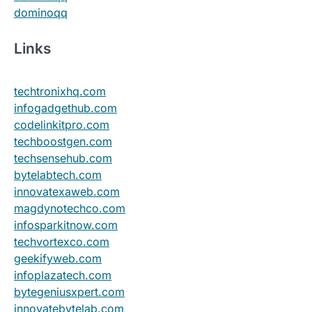
dominoqq
Links
techtronixhq.com
infogadgethub.com
codelinkitpro.com
techboostgen.com
techsensehub.com
bytelabtech.com
innovatexaweb.com
magdynotechco.com
infosparkitnow.com
techvortexco.com
geekifyweb.com
infoplazatech.com
bytegeniusxpert.com
innovatebytelab.com