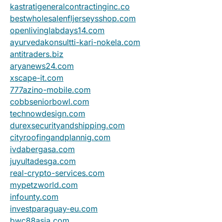
kastratigeneralcontractinginc.co
bestwholesalenfljerseysshop.com
openlivinglabdays14.com
ayurvedakonsultti-kari-nokela.com
antitraders.biz
aryanews24.com
xscape-it.com
777azino-mobile.com
cobbseniorbowl.com
technowdesign.com
durexsecurityandshipping.com
cityroofingandplannig.com
ivdabergasa.com
juyultadesga.com
real-crypto-services.com
mypetzworld.com
infounty.com
investparaguay-eu.com
bwc88asia.com