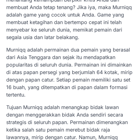
membuat Anda tetap tenang? Jika iya, maka Murniqq
adalah game yang cocok untuk Anda. Game yang
membuat ketagihan dan bertempo cepat ini telah
menyebar ke seluruh dunia, memikat pemain dari
segala usia dan latar belakang.
Murniqq adalah permainan dua pemain yang berasal
dari Asia Tenggara dan sejak itu mendapatkan
popularitas di seluruh dunia. Permainan ini dimainkan
di atas papan persegi yang berjumlah 64 kotak, mirip
dengan papan catur. Setiap pemain memiliki satu set
16 buah, yang ditempatkan di papan dalam formasi
tertentu.
Tujuan Murniqq adalah menangkap bidak lawan
dengan menggerakkan bidak Anda sendiri secara
strategis di seluruh papan. Permainan dimenangkan
ketika salah satu pemain merebut bidak raja
lawannya, mirip dengan catur. Namun, Murniqq