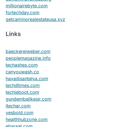
millionairebyte.com
fortechday.com
getcaminorealestateusa.xyz
Links
baeckereiweber.com
peoplemagazine.info
techashes.com
canyouwash.co
havadisantalya.com
techdtimes.com
techieboot.com
gundembalikesir.com
itechar.com
yesbold.com
healthhubzone.com
ebaraat.com