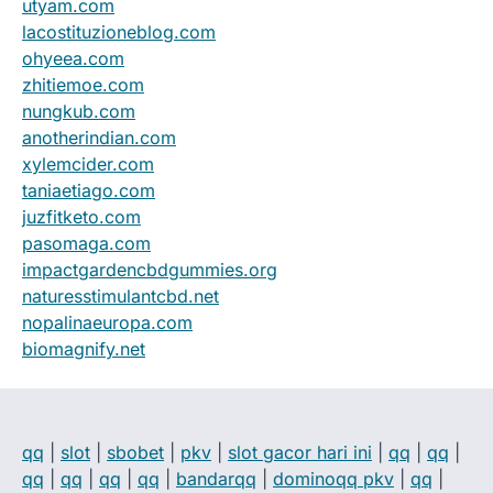
utyam.com
lacostituzioneblog.com
ohyeea.com
zhitiemoe.com
nungkub.com
anotherindian.com
xylemcider.com
taniaetiago.com
juzfitketo.com
pasomaga.com
impactgardencbdgummies.org
naturesstimulantcbd.net
nopalinaeuropa.com
biomagnify.net
qq
|
slot
|
sbobet
|
pkv
|
slot gacor hari ini
|
qq
|
qq
|
qq
|
qq
|
qq
|
qq
|
bandarqq
|
dominoqq pkv
|
qq
|