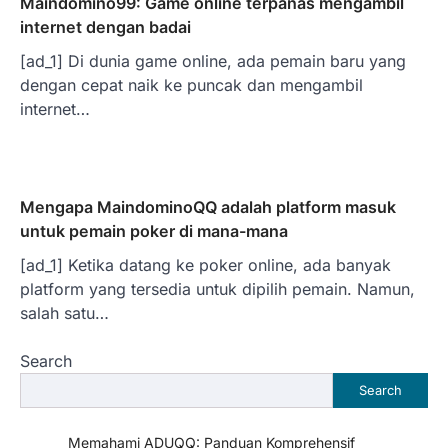
Maindomino99: Game online terpanas mengambil
internet dengan badai
[ad_1] Di dunia game online, ada pemain baru yang
dengan cepat naik ke puncak dan mengambil
internet…
Mengapa MaindominoQQ adalah platform masuk
untuk pemain poker di mana-mana
[ad_1] Ketika datang ke poker online, ada banyak
platform yang tersedia untuk dipilih pemain. Namun,
salah satu…
Search
Search
Memahami ADUQQ: Panduan Komprehensif