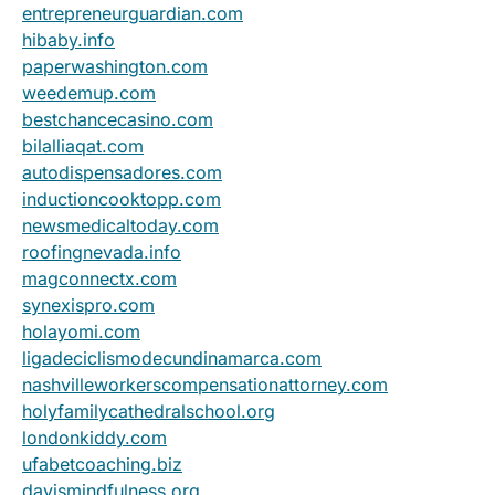
entrepreneurguardian.com
hibaby.info
paperwashington.com
weedemup.com
bestchancecasino.com
bilalliaqat.com
autodispensadores.com
inductioncooktopp.com
newsmedicaltoday.com
roofingnevada.info
magconnectx.com
synexispro.com
holayomi.com
ligadeciclismodecundinamarca.com
nashvilleworkerscompensationattorney.com
holyfamilycathedralschool.org
londonkiddy.com
ufabetcoaching.biz
davismindfulness.org