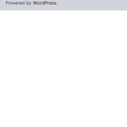
Powered by
WordPress
.