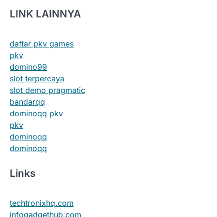
LINK LAINNYA
daftar pkv games
pkv
domino99
slot terpercaya
slot demo pragmatic
bandarqq
dominoqq pkv
pkv
dominoqq
dominoqq
Links
techtronixhq.com
infogadgethub.com