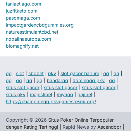
taniaetiago.com
juzfitketo.com
pasomaga.com
impactgardencbdgummies.org
naturesstimulantcbd.net
nopalinaeuropa.com
biomagnify.net
qq
|
slot
|
sbobet
|
pkv
|
slot gacor hari ini
|
qq
|
qq
|
qq
|
qq
|
qq
|
qq
|
bandarqq
|
dominoqq pkv
|
qq
|
situs slot gacor
|
situs slot gacor
|
situs slot gacor
|
situs pkv
|
majestibet
|
miyaqq
|
gajibet
|
https://championqq.pkvgamesresmi.org/
Copyright © 2026
Situs Poker Online Terpopuler
dengan Rating Tertinggi
| Rapid News by
Ascendoor
|