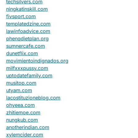
techsilvers.com
ningkatinskill.com
fivsport.com
templatedzine.com
lawinfoadvice.com
phenqdietplan.org
sumnercafe.com
dunetflix.com
movimientoindignados.org
milfxxxpussy.com
uptodatefamily.com
musitop.com
utyam.com
lacostituzioneblog.com
ohyeea.com
zhitiemoe.com
nungkub.com
anotherindian.com
xylemcider.com