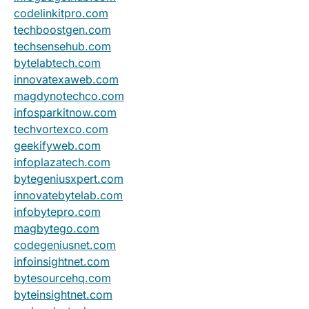
codelinkitpro.com
techboostgen.com
techsensehub.com
bytelabtech.com
innovatexaweb.com
magdynotechco.com
infosparkitnow.com
techvortexco.com
geekifyweb.com
infoplazatech.com
bytegeniusxpert.com
innovatebytelab.com
infobytepro.com
magbytego.com
codegeniusnet.com
infoinsightnet.com
bytesourcehq.com
byteinsightnet.com