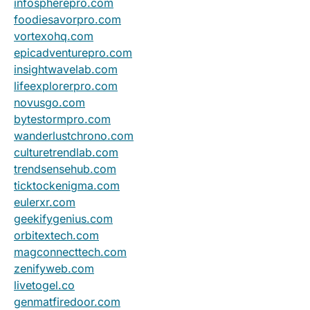
infospherepro.com
foodiesavorpro.com
vortexohq.com
epicadventurepro.com
insightwavelab.com
lifeexplorerpro.com
novusgo.com
bytestormpro.com
wanderlustchrono.com
culturetrendlab.com
trendsensehub.com
ticktockenigma.com
eulerxr.com
geekifygenius.com
orbitextech.com
magconnecttech.com
zenifyweb.com
livetogel.co
genmatfiredoor.com