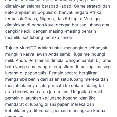
dimainkan selama berabad -abad. Game strategi dan
keterampilan ini populer di banyak negara Afrika,
termasuk Ghana, Nigeria, dan Ethiopia. Murniqq
dimainkan di papan kayu dengan barisan lubang atau
cangkir kecil, dengan masing -masing pemain
memiliki set lubang mereka sendiri.
Tujuan MurniQQ adalah untuk menangkap sebanyak
mungkin karya lawan Anda sambil juga melindungi
milik Anda. Permainan dimulai dengan jumlah biji atau
batu yang sama yang ditempatkan di masing -masing
lubang di papan tulis. Pemain secara bergiliran
mengambil benih dari salah satu lubang mereka dan
menjatuhkannya satu per satu ke dalam lubang ke
arah berlawanan arah jarum jam. Unggulan terakhir
pemain dijatuhkan ke lubang kosong, dan jika
mendarat di lubang di sisi papan mereka dan
kebalikannya ditempati, pemain menangkap kedua
unggulan.