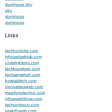
dominoqq pkv
pkv
dominoqq
dominoqq
Links
techtronixhq.com
infogadgethub.com
codelinkitpro.com
techboostgen.com
techsensehub.com
bytelabtech.com
innovatexaweb.com
magdynotechco.com
infosparkitnow.com
techvortexco.com
geekifyweb.com