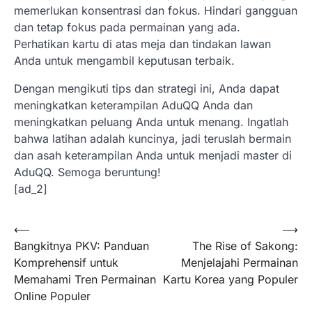
memerlukan konsentrasi dan fokus. Hindari gangguan
dan tetap fokus pada permainan yang ada.
Perhatikan kartu di atas meja dan tindakan lawan
Anda untuk mengambil keputusan terbaik.
Dengan mengikuti tips dan strategi ini, Anda dapat
meningkatkan keterampilan AduQQ Anda dan
meningkatkan peluang Anda untuk menang. Ingatlah
bahwa latihan adalah kuncinya, jadi teruslah bermain
dan asah keterampilan Anda untuk menjadi master di
AduQQ. Semoga beruntung!
[ad_2]
Post
⟵
⟶
Bangkitnya PKV: Panduan
The Rise of Sakong:
navigation
Komprehensif untuk
Menjelajahi Permainan
Memahami Tren Permainan
Kartu Korea yang Populer
Online Populer