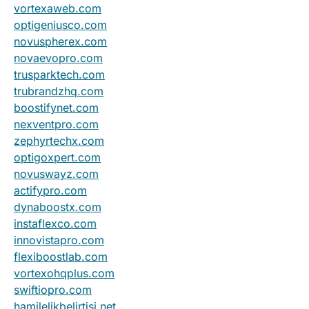
vortexaweb.com
optigeniusco.com
novuspherex.com
novaevopro.com
trusparktech.com
trubrandzhq.com
boostifynet.com
nexventpro.com
zephyrtechx.com
optigoxpert.com
novuswayz.com
actifypro.com
dynaboostx.com
instaflexco.com
innovistapro.com
flexiboostlab.com
vortexohqplus.com
swiftiopro.com
hamilelikbelirtisi.net