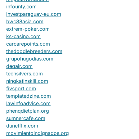
infounty.com
investparaguay-eu.com
bwc88asia.com
extrem-poker.com
ks-casino.com
carcarepoints.com
thedoodlebreeders.com
grupohugodias.com
deqair.com
techsilvers.com
ningkatinskill.com
fivsport.com
templatedzine.com
lawinfoadvice.com
phenqdietplan.org
sumnercafe.com
dunetflix.com
movimientoindignados.org