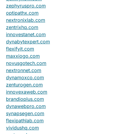
zephyruspro.com
optipathx.com
nextronixlab.com
zentrixhq.com
innovestanet.com
dynabytexpert.com
flexifyit.com
maxxiogo.com
novusgotech.com
nextronnet.com
dynamoxco.com
zenturogen.com
innovexaweb.com
brandioplus.com
dynawebpro.com
synapsegen.com
flexipathlab.com
vividushq.com