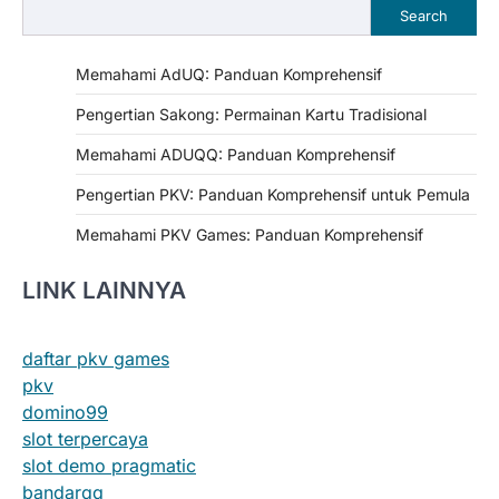
Search
Memahami AdUQ: Panduan Komprehensif
Pengertian Sakong: Permainan Kartu Tradisional
Memahami ADUQQ: Panduan Komprehensif
Pengertian PKV: Panduan Komprehensif untuk Pemula
Memahami PKV Games: Panduan Komprehensif
LINK LAINNYA
daftar pkv games
pkv
domino99
slot terpercaya
slot demo pragmatic
bandarqq