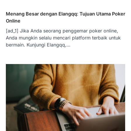
Menang Besar dengan Elangqq: Tujuan Utama Poker
Online
[ad_1] Jika Anda seorang penggemar poker online,
Anda mungkin selalu mencari platform terbaik untuk
bermain. Kunjungi Elangqq,…