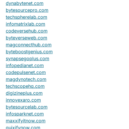
dynabytenet.com
bytesourcepro.com
techspherelab.com
infomatrixlab.com
codeversehub.com
byteverseweb.com
magconnecthub.com
byteboostgenius.com
synapsegoplus.com
infopedianet.com
codepulsenet.com
magdynotech.com
techscopehq.com
digizineplus.com
innovexaro.com
bytesourcelab.com
infosparknet.com
maxxifyitnow.com
quixifynow.com