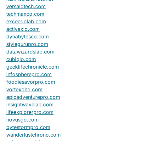
versalotech.com
techmaxco.com
exceedolab.com
activaxio.com
dynabytesco.com
stylegurupro.com
datawizardslab.com
cubiqio.com
geeklifechronicle.com
infospherepro.com
foodiesavorpro.com
vortexohq.com
epicadventurepro.com
insightwavelab.com
lifeexplorerpro.com
novusgo.com
bytestormpro.com
wanderlustchrono.com