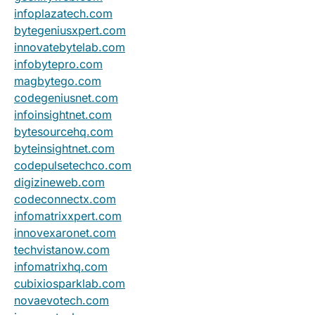
infoplazatech.com
bytegeniusxpert.com
innovatebytelab.com
infobytepro.com
magbytego.com
codegeniusnet.com
infoinsightnet.com
bytesourcehq.com
byteinsightnet.com
codepulsetechco.com
digizineweb.com
codeconnectx.com
infomatrixxpert.com
innovexaronet.com
techvistanow.com
infomatrixhq.com
cubixiosparklab.com
novaevotech.com