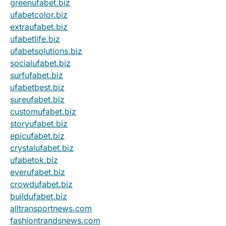
greenufabet.biz
ufabetcolor.biz
extraufabet.biz
ufabetlife.biz
ufabetsolutions.biz
socialufabet.biz
surfufabet.biz
ufabetbest.biz
sureufabet.biz
customufabet.biz
storyufabet.biz
epicufabet.biz
crystalufabet.biz
ufabetok.biz
everufabet.biz
crowdufabet.biz
buildufabet.biz
alltransportnews.com
fashiontrandsnews.com