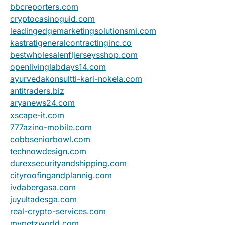
bbcreporters.com
cryptocasinoguid.com
leadingedgemarketingsolutionsmi.com
kastratigeneralcontractinginc.co
bestwholesalenfljerseysshop.com
openlivinglabdays14.com
ayurvedakonsultti-kari-nokela.com
antitraders.biz
aryanews24.com
xscape-it.com
777azino-mobile.com
cobbseniorbowl.com
technowdesign.com
durexsecurityandshipping.com
cityroofingandplannig.com
ivdabergasa.com
juyultadesga.com
real-crypto-services.com
mypetzworld.com