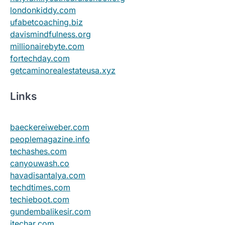
londonkiddy.com
ufabetcoaching.biz
davismindfulness.org
millionairebyte.com
fortechday.com
getcaminorealestateusa.xyz
Links
baeckereiweber.com
peoplemagazine.info
techashes.com
canyouwash.co
havadisantalya.com
techdtimes.com
techieboot.com
gundembalikesir.com
itechar.com