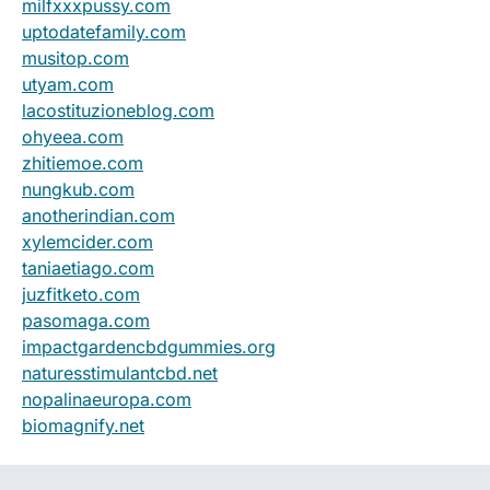
milfxxxpussy.com
uptodatefamily.com
musitop.com
utyam.com
lacostituzioneblog.com
ohyeea.com
zhitiemoe.com
nungkub.com
anotherindian.com
xylemcider.com
taniaetiago.com
juzfitketo.com
pasomaga.com
impactgardencbdgummies.org
naturesstimulantcbd.net
nopalinaeuropa.com
biomagnify.net