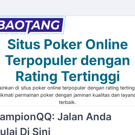
Situs Poker Online
Terpopuler dengan
Rating Tertinggi
inkan di situs poker online terpopuler dengan rating terting
ikmati permainan poker dengan jaminan kualitas dan layan
terbaik.
ampionQQ: Jalan Anda
ai Di Sini