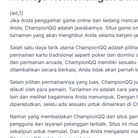
[ad_1]
Jika Anda penggemar game online dan sedang mencari 
Anda, ChampionQQ adalah jawabannya. Situs game on
turnamen yang akan menghibur Anda selama berjam-j
Salah satu daya tarik utama ChampionQQ adalah pili
permainan kartu tradisional seperti poker dan domino a
dan permainan arcade, ChampionQQ memiliki sesuatu
ditambahkan secara berkala, Anda tidak akan pernah k
Selain pilihan permainannya yang luas, ChampionQQ j
diikuti oleh para pemain. Turnamen ini adalah cara y
lain dan melihat bagaimana Anda menumpuk. Dengan ha
diperebutkan, selalu ada sesuatu untuk dimainkan di 
Namun yang membedakan ChampionQQ dari situs game 
pengguna dan layanan pelanggan terbaik. Situs ini m
sekalipun untuk memulai. Dan jika Anda mengalami mas