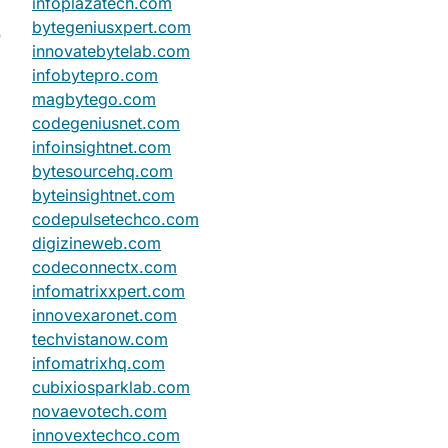
infoplazatech.com
bytegeniusxpert.com
Q
innovatebytelab.com
infobytepro.com
magbytego.com
codegeniusnet.com
infoinsightnet.com
bytesourcehq.com
byteinsightnet.com
codepulsetechco.com
digizineweb.com
codeconnectx.com
infomatrixxpert.com
innovexaronet.com
techvistanow.com
infomatrixhq.com
cubixiosparklab.com
novaevotech.com
innovextechco.com