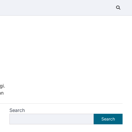
gi.
an
Search
Search