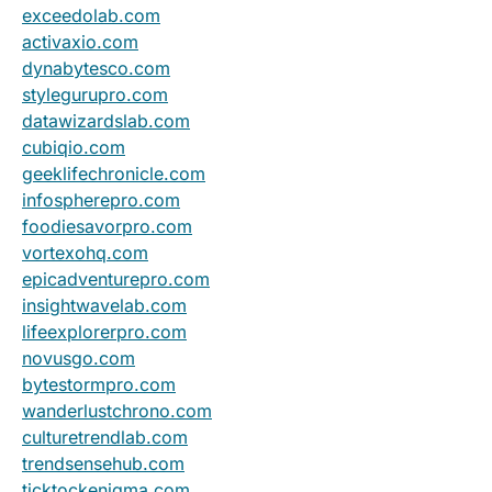
exceedolab.com
activaxio.com
dynabytesco.com
stylegurupro.com
datawizardslab.com
cubiqio.com
geeklifechronicle.com
infospherepro.com
foodiesavorpro.com
vortexohq.com
epicadventurepro.com
insightwavelab.com
lifeexplorerpro.com
novusgo.com
bytestormpro.com
wanderlustchrono.com
culturetrendlab.com
trendsensehub.com
ticktockenigma.com