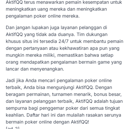
AktifQQ terus menawarkan pemain kesempatan untuk
meningkatkan uang mereka dan meningkatkan
pengalaman poker online mereka.
Dan jangan lupakan juga layanan pelanggan di
AktifQQ yang tidak ada duanya. Tim dukungan
khusus situs ini tersedia 24/7 untuk membantu pemain
dengan pertanyaan atau kekhawatiran apa pun yang
mungkin mereka miliki, memastikan bahwa setiap
orang mendapatkan pengalaman bermain game yang
lancar dan menyenangkan.
Jadi jika Anda mencari pengalaman poker online
terbaik, Anda bisa mengunjungi AktifQQ. Dengan
beragam permainan, turnamen menarik, bonus besar,
dan layanan pelanggan terbaik, AktifQQ adalah tujuan
sempurna bagi penggemar poker dari semua tingkat
keahlian. Daftar hari ini dan mulailah rasakan serunya
bermain poker online dengan AktifQQ!
[ad_2]