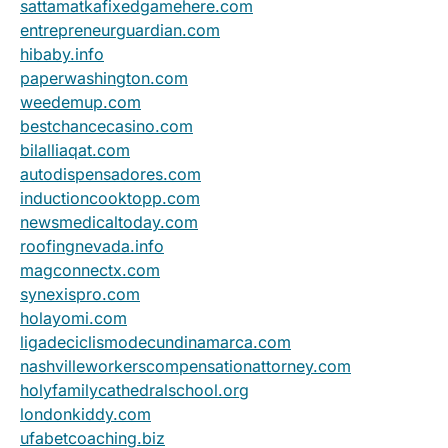
sattamatkafixedgamehere.com
entrepreneurguardian.com
hibaby.info
paperwashington.com
weedemup.com
bestchancecasino.com
bilalliaqat.com
autodispensadores.com
inductioncooktopp.com
newsmedicaltoday.com
roofingnevada.info
magconnectx.com
synexispro.com
holayomi.com
ligadeciclismodecundinamarca.com
nashvilleworkerscompensationattorney.com
holyfamilycathedralschool.org
londonkiddy.com
ufabetcoaching.biz