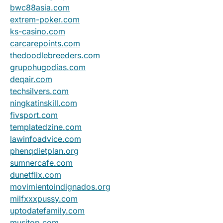
bwc88asia.com
extrem-poker.com
ks-casino.com
carcarepoints.com
thedoodlebreeders.com
grupohugodias.com
deqair.com
techsilvers.com
ningkatinskill.com
fivsport.com
templatedzine.com
lawinfoadvice.com
phenqdietplan.org
sumnercafe.com
dunetflix.com
movimientoindignados.org
milfxxxpussy.com
uptodatefamily.com
musitop.com