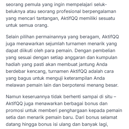
seorang pemula yang ingin mempelajari seluk-
beluknya atau seorang profesional berpengalaman
yang mencari tantangan, AktifQQ memiliki sesuatu
untuk semua orang.
Selain pilihan permainannya yang beragam, AktifQQ
juga menawarkan sejumlah turnamen menarik yang
dapat diikuti oleh para pemain. Dengan pembelian
yang sesuai dengan setiap anggaran dan kumpulan
hadiah yang pasti akan membuat jantung Anda
berdebar kencang, turnamen AktifQQ adalah cara
yang bagus untuk menguji keterampilan Anda
melawan pemain lain dan berpotensi menang besar.
Namun keseruannya tidak berhenti sampai di situ –
AktifQQ juga menawarkan berbagai bonus dan
promosi untuk memberi penghargaan kepada pemain
setia dan menarik pemain baru. Dari bonus selamat
datang hingga bonus isi ulang dan banyak lagi,