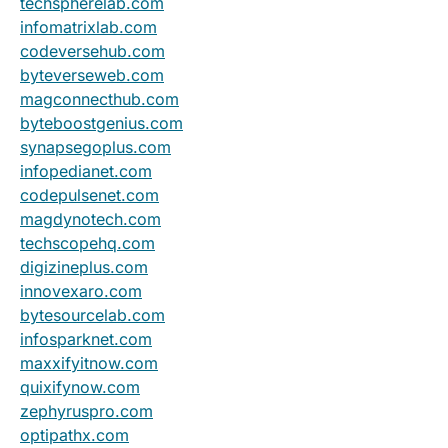
techspherelab.com
infomatrixlab.com
codeversehub.com
byteverseweb.com
magconnecthub.com
byteboostgenius.com
synapsegoplus.com
infopedianet.com
codepulsenet.com
magdynotech.com
techscopehq.com
digizineplus.com
innovexaro.com
bytesourcelab.com
infosparknet.com
maxxifyitnow.com
quixifynow.com
zephyruspro.com
optipathx.com