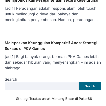
mempromosikan kesejahteraan secara keseluruhan
[ad_1] Peradangan adalah respons alami oleh tubuh
untuk melindungi dirinya dari bahaya dan
meningkatkan penyembuhan. Namun, peradangan…
Melepaskan Keunggulan Kompetitif Anda: Strategi
Sukses di PKV Games
[ad_1] Bagi banyak orang, bermain PKV Games lebih
dari sekedar hiburan yang menyenangkan – ini adalah
olahraga…
Search
Search
Strategi Teratas untuk Menang Besar di Poker88