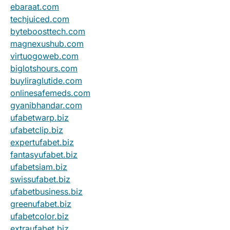
ebaraat.com
techjuiced.com
byteboosttech.com
magnexushub.com
virtuogoweb.com
biglotshours.com
buyliraglutide.com
onlinesafemeds.com
gyanibhandar.com
ufabetwarp.biz
ufabetclip.biz
expertufabet.biz
fantasyufabet.biz
ufabetsiam.biz
swissufabet.biz
ufabetbusiness.biz
greenufabet.biz
ufabetcolor.biz
extraufabet.biz