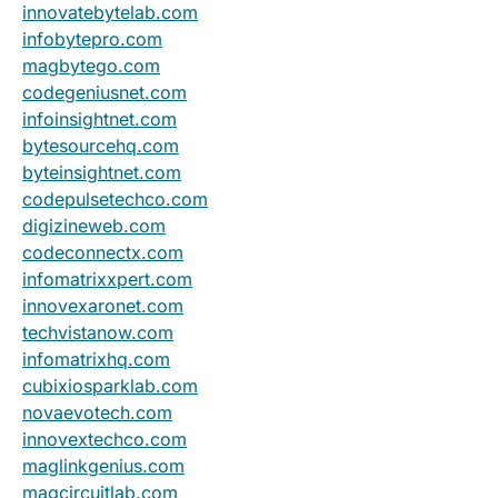
innovatebytelab.com
infobytepro.com
magbytego.com
codegeniusnet.com
infoinsightnet.com
bytesourcehq.com
byteinsightnet.com
codepulsetechco.com
digizineweb.com
codeconnectx.com
infomatrixxpert.com
innovexaronet.com
techvistanow.com
infomatrixhq.com
cubixiosparklab.com
novaevotech.com
innovextechco.com
maglinkgenius.com
magcircuitlab.com