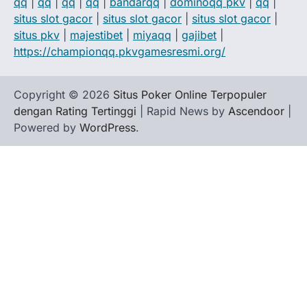
qq
|
qq
|
qq
|
qq
|
bandarqq
|
dominoqq pkv
|
qq
|
situs slot gacor
|
situs slot gacor
|
situs slot gacor
|
situs pkv
|
majestibet
|
miyaqq
|
gajibet
|
https://championqq.pkvgamesresmi.org/
Copyright © 2026
Situs Poker Online Terpopuler
dengan Rating Tertinggi
| Rapid News by
Ascendoor
|
Powered by
WordPress
.