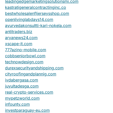
leadingedgemarketingsolutionsmi.com
kastratigeneralcontractinginc.co
bestwholesalenfljerseysshop.com
openlivinglabdays14.com
ayurvedakonsultti-kari-nokela.com
antitraders.biz
aryanews24.com
xscape-it.com
777azino-mobile.com
cobbseniorbowl.com
technowdesign.com
durexsecurityandshipping.com
cityroofingandplannig.com
ivdabergasa.com
juyultadesga.com
real-crypto-services.com
mypetzworld.com
infounty.com
investparaguay-eu.com