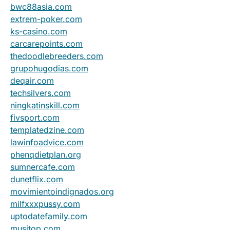
bwc88asia.com
extrem-poker.com
ks-casino.com
carcarepoints.com
thedoodlebreeders.com
grupohugodias.com
deqair.com
techsilvers.com
ningkatinskill.com
fivsport.com
templatedzine.com
lawinfoadvice.com
phenqdietplan.org
sumnercafe.com
dunetflix.com
movimientoindignados.org
milfxxxpussy.com
uptodatefamily.com
musitop.com