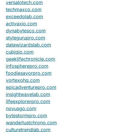
versalotech.com
techmaxco.com
exceedolab.com
activaxio.com
dynabytesco.com
stylegurupro.com
datawizardslab.com
cubiqio.com
geeklifechronicle.com
infospherepro.com
foodiesavorpro.com
vortexohq.com
epicadventurepro.com
insightwavelab.com
lifeexplorerpro.com
novusgo.com
bytestormpro.com
wanderlustchrono.com
culturetrendlab.com