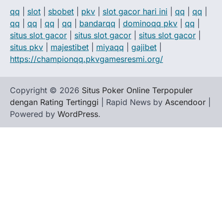
qq
|
slot
|
sbobet
|
pkv
|
slot gacor hari ini
|
qq
|
qq
|
qq
|
qq
|
qq
|
qq
|
bandarqq
|
dominoqq pkv
|
qq
|
situs slot gacor
|
situs slot gacor
|
situs slot gacor
|
situs pkv
|
majestibet
|
miyaqq
|
gajibet
|
https://championqq.pkvgamesresmi.org/
Copyright © 2026
Situs Poker Online Terpopuler
dengan Rating Tertinggi
| Rapid News by
Ascendoor
|
Powered by
WordPress
.