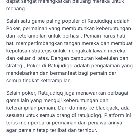
dapat sangat meningkatkan peluang mereka untuk
menang.
Salah satu game paling populer di Ratujudiqq adalah
Poker, permainan yang membutuhkan keberuntungan
dan keterampilan untuk berhasil. Pemain harus hati -
hati mempertimbangkan tangan mereka dan membuat
keputusan strategis untuk mengakali lawan mereka
dan keluar di atas. Dengan campuran kebetulan dan
strategi, Poker di Ratujudiqq adalah pengalaman yang
mendebarkan dan bermanfaat bagi pemain dari
semua tingkat keterampilan.
Selain poker, Ratujudiqq juga menawarkan berbagai
game lain yang menguji keberuntungan dan
keterampilan pemain. Dari domino ke blackjack, ada
sesuatu untuk semua orang di ratujudiqq. Platform ini
terus memperbarui permainan dan penawarannya
agar pemain tetap terlibat dan terhibur.