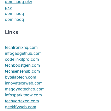
dominoqq pkv
pkv
dominoqq
dominoqq
Links
techtronixhq.com
infogadgethub.com
codelinkitpro.com
techboostgen.com
techsensehub.com
bytelabtech.com
innovatexaweb.com
magdynotechco.com
infosparkitnow.com
techvortexco.com
geekifyweb.com