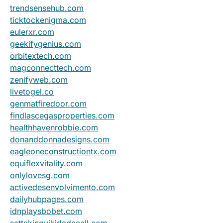
trendsensehub.com
ticktockenigma.com
eulerxr.com
geekifygenius.com
orbitextech.com
magconnecttech.com
zenifyweb.com
livetogel.co
genmatfiredoor.com
findlascegasproperties.com
healthhavenrobbie.com
donanddonnadesigns.com
eagleoneconstructiontx.com
equiflexvitality.com
onlylovesg.com
activedesenvolvimento.com
dailyhubpages.com
idnplaysbobet.com
sattakingvikidadacall.com