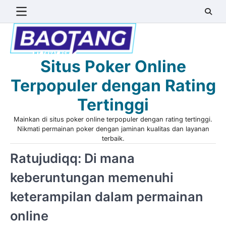
Skip
to
content
Situs Poker Online
Terpopuler dengan Rating
Tertinggi
Mainkan di situs poker online terpopuler dengan rating tertinggi.
Nikmati permainan poker dengan jaminan kualitas dan layanan
terbaik.
Ratujudiqq: Di mana
keberuntungan memenuhi
keterampilan dalam permainan
online