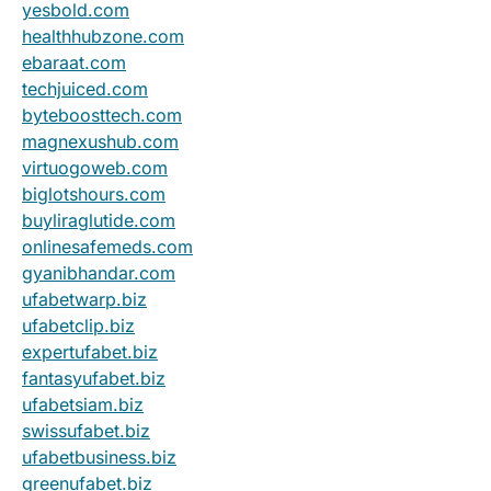
yesbold.com
healthhubzone.com
ebaraat.com
techjuiced.com
byteboosttech.com
magnexushub.com
virtuogoweb.com
biglotshours.com
buyliraglutide.com
onlinesafemeds.com
gyanibhandar.com
ufabetwarp.biz
ufabetclip.biz
expertufabet.biz
fantasyufabet.biz
ufabetsiam.biz
swissufabet.biz
ufabetbusiness.biz
greenufabet.biz