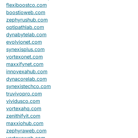
flexiboostco.com
boostioweb.com
zephyrushub.com
optipathlab.com
dynabytelab.com
evolvionet.com
synexisplus.com
vortexonet.com
maxxifynet.com
innovexahub.com
dynacorelab.com
synexistechco.com
truvivopro.com
vividusco.com
vortexahq.com
zenithifyit.com
maxxiohub.com
zephyraweb.com
vortexaweb.com