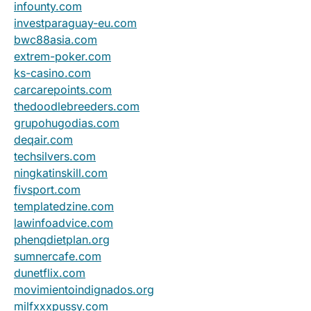
infounty.com
investparaguay-eu.com
bwc88asia.com
extrem-poker.com
ks-casino.com
carcarepoints.com
thedoodlebreeders.com
grupohugodias.com
deqair.com
techsilvers.com
ningkatinskill.com
fivsport.com
templatedzine.com
lawinfoadvice.com
phenqdietplan.org
sumnercafe.com
dunetflix.com
movimientoindignados.org
milfxxxpussy.com