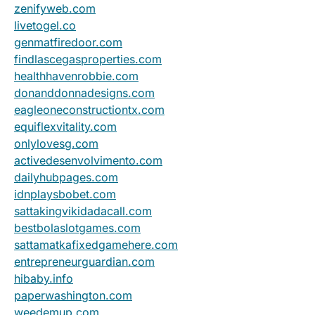
zenifyweb.com
livetogel.co
genmatfiredoor.com
findlascegasproperties.com
healthhavenrobbie.com
donanddonnadesigns.com
eagleoneconstructiontx.com
equiflexvitality.com
onlylovesg.com
activedesenvolvimento.com
dailyhubpages.com
idnplaysbobet.com
sattakingvikidadacall.com
bestbolaslotgames.com
sattamatkafixedgamehere.com
entrepreneurguardian.com
hibaby.info
paperwashington.com
weedemup.com