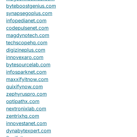
byteboostgenius.com
synapsegoplus.com
infopedianet.com
codepulsenet.com
magdynotech.com
techscopehq.com
digizineplus.com
innovexaro.com
bytesourcelab.com
infosparknet.com
maxxifyitnow.com
quixifynow.com
zephyruspro.com
optipathx.com
nextronixlab.com
zentrixhq.com
innovestanet.com
dynabytexpert.com