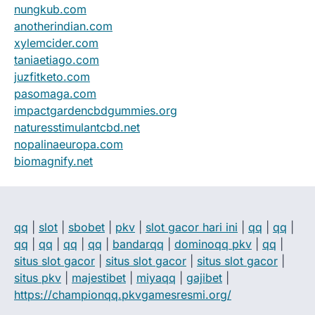
nungkub.com
anotherindian.com
xylemcider.com
taniaetiago.com
juzfitketo.com
pasomaga.com
impactgardencbdgummies.org
naturesstimulantcbd.net
nopalinaeuropa.com
biomagnify.net
qq
|
slot
|
sbobet
|
pkv
|
slot gacor hari ini
|
qq
|
qq
|
qq
|
qq
|
qq
|
qq
|
bandarqq
|
dominoqq pkv
|
qq
|
situs slot gacor
|
situs slot gacor
|
situs slot gacor
|
situs pkv
|
majestibet
|
miyaqq
|
gajibet
|
https://championqq.pkvgamesresmi.org/