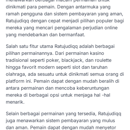
dinikmati para pemain. Dengan antarmuka yang
ramah pengguna dan sistem pembayaran yang aman,
Ratujudiqq dengan cepat menjadi pilihan populer bagi
mereka yang mencari pengalaman perjudian online
yang mendebarkan dan bermanfaat.
Salah satu fitur utama Ratujudiqq adalah berbagai
pilihan permainannya. Dari permainan kasino
tradisional seperti poker, blackjack, dan roulette
hingga favorit modern seperti slot dan taruhan
olahraga, ada sesuatu untuk dinikmati semua orang di
platform ini. Pemain dapat dengan mudah beralih di
antara permainan dan mencoba keberuntungan
mereka di berbagai opsi untuk menjaga hal -hal
menarik.
Selain berbagai permainan yang tersedia, Ratujudiqq
juga menawarkan sistem pembayaran yang mulus
dan aman. Pemain dapat dengan mudah menyetor