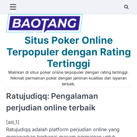
Skip
to
content
Situs Poker Online
Terpopuler dengan Rating
Tertinggi
Mainkan di situs poker online terpopuler dengan rating tertinggi.
Nikmati permainan poker dengan jaminan kualitas dan layanan
terbaik.
Ratujudiqq: Pengalaman
perjudian online terbaik
[ad_1]
Ratujudiqq adalah platform perjudian online yang
menawarkan berbagai macam permainan untuk