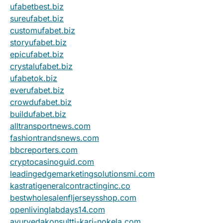
ufabetbest.biz
sureufabet.biz
customufabet.biz
storyufabet.biz
epicufabet.biz
crystalufabet.biz
ufabetok.biz
everufabet.biz
crowdufabet.biz
buildufabet.biz
alltransportnews.com
fashiontrandsnews.com
bbcreporters.com
cryptocasinoguid.com
leadingedgemarketingsolutionsmi.com
kastratigeneralcontractinginc.co
bestwholesalenfljerseysshop.com
openlivinglabdays14.com
ayurvedakonsultti-kari-nokela.com