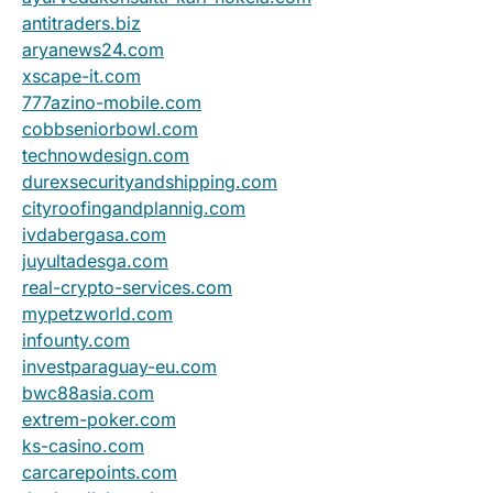
antitraders.biz
aryanews24.com
xscape-it.com
777azino-mobile.com
cobbseniorbowl.com
technowdesign.com
durexsecurityandshipping.com
cityroofingandplannig.com
ivdabergasa.com
juyultadesga.com
real-crypto-services.com
mypetzworld.com
infounty.com
investparaguay-eu.com
bwc88asia.com
extrem-poker.com
ks-casino.com
carcarepoints.com