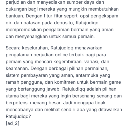
perjudian dan menyediakan sumber daya dan
dukungan bagi mereka yang mungkin membutuhkan
bantuan. Dengan fitur-fitur seperti opsi pengekspam
diri dan batasan pada deposito, Ratujudiqq
mempromosikan pengalaman bermain yang aman
dan menyenangkan untuk semua pemain.
Secara keseluruhan, Ratujudiqq menawarkan
pengalaman perjudian online terbaik bagi para
pemain yang mencari kegembiraan, variasi, dan
keamanan. Dengan berbagai pilihan permainan,
sistem pembayaran yang aman, antarmuka yang
ramah pengguna, dan komitmen untuk bermain game
yang bertanggung jawab, Ratujudiqq adalah pilihan
utama bagi mereka yang ingin bersenang-senang dan
berpotensi menang besar. Jadi mengapa tidak
mencobanya dan melihat sendiri apa yang ditawarkan
Ratujudiqq?
[ad_2]