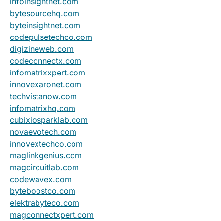
infoinsightnet.com
bytesourcehq.com
byteinsightnet.com
codepulsetechco.com
digizineweb.com
codeconnectx.com
infomatrixxpert.com
innovexaronet.com
techvistanow.com
infomatrixhq.com
cubixiosparklab.com
novaevotech.com
innovextechco.com
maglinkgenius.com
magcircuitlab.com
codewavex.com
byteboostco.com
elektrabyteco.com
magconnectxpert.com