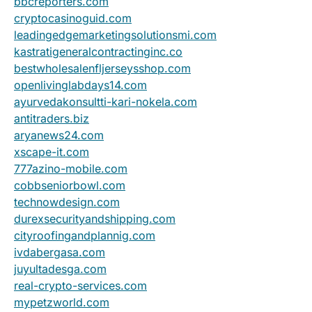
bbcreporters.com
cryptocasinoguid.com
leadingedgemarketingsolutionsmi.com
kastratigeneralcontractinginc.co
bestwholesalenfljerseysshop.com
openlivinglabdays14.com
ayurvedakonsultti-kari-nokela.com
antitraders.biz
aryanews24.com
xscape-it.com
777azino-mobile.com
cobbseniorbowl.com
technowdesign.com
durexsecurityandshipping.com
cityroofingandplannig.com
ivdabergasa.com
juyultadesga.com
real-crypto-services.com
mypetzworld.com