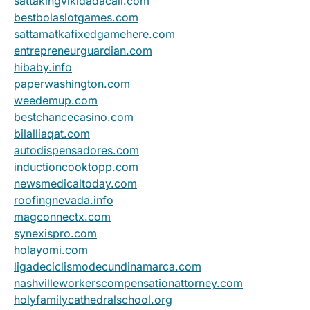
sattakingvikidadacall.com
bestbolaslotgames.com
sattamatkafixedgamehere.com
entrepreneurguardian.com
hibaby.info
paperwashington.com
weedemup.com
bestchancecasino.com
bilalliaqat.com
autodispensadores.com
inductioncooktopp.com
newsmedicaltoday.com
roofingnevada.info
magconnectx.com
synexispro.com
holayomi.com
ligadeciclismodecundinamarca.com
nashvilleworkerscompensationattorney.com
holyfamilycathedralschool.org