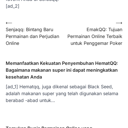
[ad_2]
Post
⟵
⟶
Senjaqq: Bintang Baru
EmakQQ: Tujuan
navigation
Permainan dan Perjudian
Permainan Online Terbaik
Online
untuk Penggemar Poker
Memanfaatkan Kekuatan Penyembuhan HematQQ:
Bagaimana makanan super ini dapat meningkatkan
kesehatan Anda
[ad_1] Hematqq, juga dikenal sebagai Black Seed,
adalah makanan super yang telah digunakan selama
berabad -abad untuk…