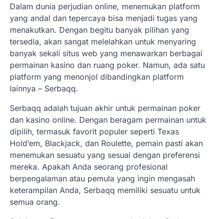
Dalam dunia perjudian online, menemukan platform
yang andal dan tepercaya bisa menjadi tugas yang
menakutkan. Dengan begitu banyak pilihan yang
tersedia, akan sangat melelahkan untuk menyaring
banyak sekali situs web yang menawarkan berbagai
permainan kasino dan ruang poker. Namun, ada satu
platform yang menonjol dibandingkan platform
lainnya – Serbaqq.
Serbaqq adalah tujuan akhir untuk permainan poker
dan kasino online. Dengan beragam permainan untuk
dipilih, termasuk favorit populer seperti Texas
Hold’em, Blackjack, dan Roulette, pemain pasti akan
menemukan sesuatu yang sesuai dengan preferensi
mereka. Apakah Anda seorang profesional
berpengalaman atau pemula yang ingin mengasah
keterampilan Anda, Serbaqq memiliki sesuatu untuk
semua orang.