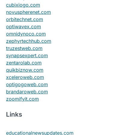
cubixiogo.com
novuspherenet.com
orbitechnet.com
optiwavex.com
omnidynoco.com
zephyrtechhub.com
truzestweb.com
synapsexpert.com
zentarolab.com
quikbiznow.com
xceleroweb.com
optigogoweb.com
brandaroweb.com
zoomifyit.com
Links
educationalnewsupdates.com