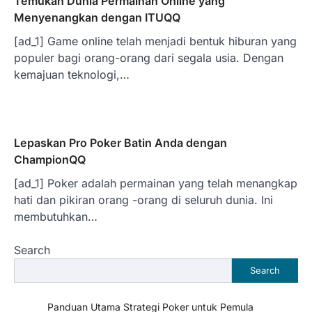
Temukan Dunia Permainan Online yang
Menyenangkan dengan ITUQQ
[ad_1] Game online telah menjadi bentuk hiburan yang
populer bagi orang-orang dari segala usia. Dengan
kemajuan teknologi,…
Lepaskan Pro Poker Batin Anda dengan
ChampionQQ
[ad_1] Poker adalah permainan yang telah menangkap
hati dan pikiran orang -orang di seluruh dunia. Ini
membutuhkan…
Search
Search
Panduan Utama Strategi Poker untuk Pemula