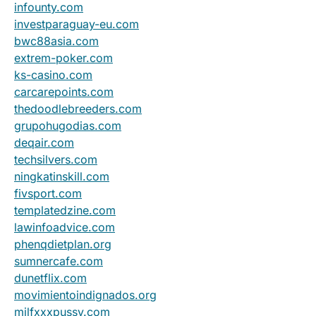
infounty.com
investparaguay-eu.com
bwc88asia.com
extrem-poker.com
ks-casino.com
carcarepoints.com
thedoodlebreeders.com
grupohugodias.com
deqair.com
techsilvers.com
ningkatinskill.com
fivsport.com
templatedzine.com
lawinfoadvice.com
phenqdietplan.org
sumnercafe.com
dunetflix.com
movimientoindignados.org
milfxxxpussy.com