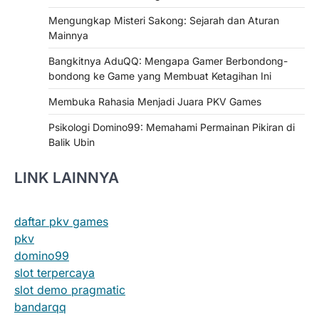
Mengungkap Misteri Sakong: Sejarah dan Aturan
Mainnya
Bangkitnya AduQQ: Mengapa Gamer Berbondong-
bondong ke Game yang Membuat Ketagihan Ini
Membuka Rahasia Menjadi Juara PKV Games
Psikologi Domino99: Memahami Permainan Pikiran di
Balik Ubin
LINK LAINNYA
daftar pkv games
pkv
domino99
slot terpercaya
slot demo pragmatic
bandarqq