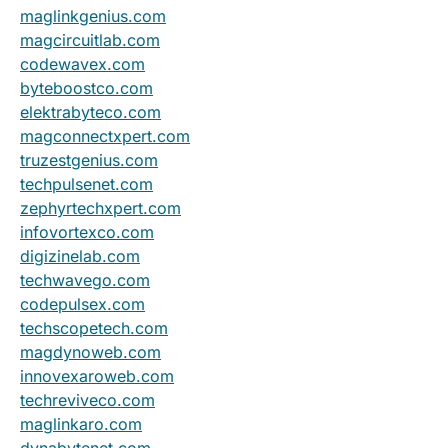
maglinkgenius.com
magcircuitlab.com
codewavex.com
byteboostco.com
elektrabyteco.com
magconnectxpert.com
truzestgenius.com
techpulsenet.com
zephyrtechxpert.com
infovortexco.com
digizinelab.com
techwavego.com
codepulsex.com
techscopetech.com
magdynoweb.com
innovexaroweb.com
techreviveco.com
maglinkaro.com
dynabytenet.com