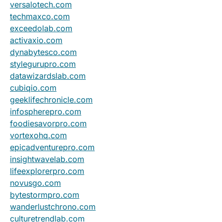
versalotech.com
techmaxco.com
exceedolab.com
activaxio.com
dynabytesco.com
stylegurupro.com
datawizardslab.com
cubiqio.com
geeklifechronicle.com
infospherepro.com
foodiesavorpro.com
vortexohq.com
epicadventurepro.com
insightwavelab.com
lifeexplorerpro.com
novusgo.com
bytestormpro.com
wanderlustchrono.com
culturetrendlab.com