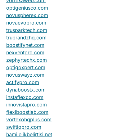
vortexaweb.com
optigeniusco.com
novuspherex.com
novaevopro.com
trusparktech.com
trubrandzhq.com
boostifynet.com
nexventpro.com
zephyrtechx.com
optigoxpert.com
novuswayz.com
actifypro.com
dynaboostx.com
instaflexco.com
innovistapro.com
flexiboostlab.com
vortexohqplus.com
swiftiopro.com
hamilelikbelirtisi.net