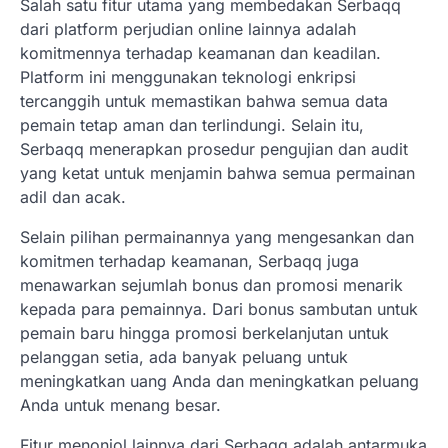
Salah satu fitur utama yang membedakan Serbaqq
dari platform perjudian online lainnya adalah
komitmennya terhadap keamanan dan keadilan.
Platform ini menggunakan teknologi enkripsi
tercanggih untuk memastikan bahwa semua data
pemain tetap aman dan terlindungi. Selain itu,
Serbaqq menerapkan prosedur pengujian dan audit
yang ketat untuk menjamin bahwa semua permainan
adil dan acak.
Selain pilihan permainannya yang mengesankan dan
komitmen terhadap keamanan, Serbaqq juga
menawarkan sejumlah bonus dan promosi menarik
kepada para pemainnya. Dari bonus sambutan untuk
pemain baru hingga promosi berkelanjutan untuk
pelanggan setia, ada banyak peluang untuk
meningkatkan uang Anda dan meningkatkan peluang
Anda untuk menang besar.
Fitur menonjol lainnya dari Serbaqq adalah antarmuka