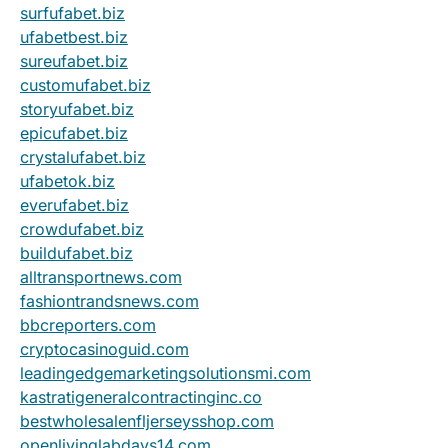
surfufabet.biz
ufabetbest.biz
sureufabet.biz
customufabet.biz
storyufabet.biz
epicufabet.biz
crystalufabet.biz
ufabetok.biz
everufabet.biz
crowdufabet.biz
buildufabet.biz
alltransportnews.com
fashiontrandsnews.com
bbcreporters.com
cryptocasinoguid.com
leadingedgemarketingsolutionsmi.com
kastratigeneralcontractinginc.co
bestwholesalenfljerseysshop.com
openlivinglabdays14.com