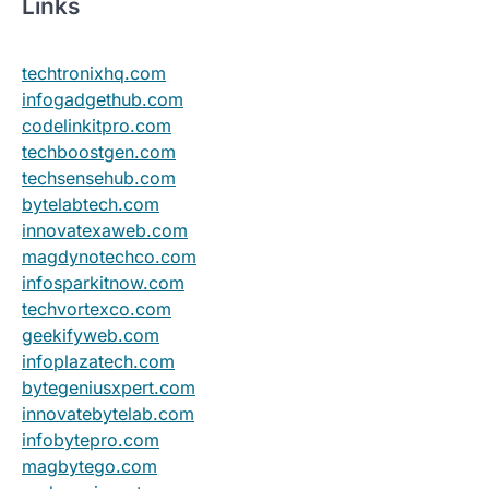
Links
techtronixhq.com
infogadgethub.com
codelinkitpro.com
techboostgen.com
techsensehub.com
bytelabtech.com
innovatexaweb.com
magdynotechco.com
infosparkitnow.com
techvortexco.com
geekifyweb.com
infoplazatech.com
bytegeniusxpert.com
innovatebytelab.com
infobytepro.com
magbytego.com