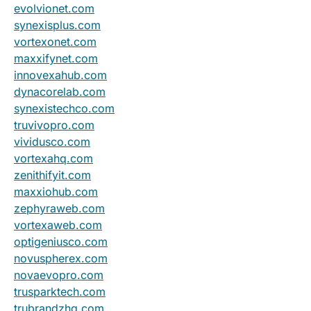
evolvionet.com
synexisplus.com
vortexonet.com
maxxifynet.com
innovexahub.com
dynacorelab.com
synexistechco.com
truvivopro.com
vividusco.com
vortexahq.com
zenithifyit.com
maxxiohub.com
zephyraweb.com
vortexaweb.com
optigeniusco.com
novuspherex.com
novaevopro.com
trusparktech.com
trubrandzhq.com