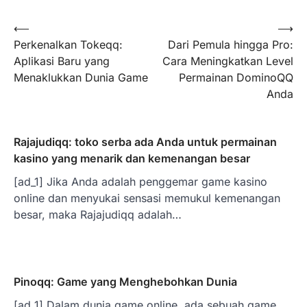
Post
⟵
⟶
Perkenalkan Tokeqq:
Dari Pemula hingga Pro:
navigation
Aplikasi Baru yang
Cara Meningkatkan Level
Menaklukkan Dunia Game
Permainan DominoQQ
Anda
Rajajudiqq: toko serba ada Anda untuk permainan
kasino yang menarik dan kemenangan besar
[ad_1] Jika Anda adalah penggemar game kasino
online dan menyukai sensasi memukul kemenangan
besar, maka Rajajudiqq adalah…
Pinoqq: Game yang Menghebohkan Dunia
[ad_1] Dalam dunia game online, ada sebuah game