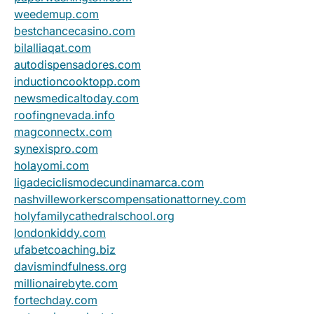
weedemup.com
bestchancecasino.com
bilalliaqat.com
autodispensadores.com
inductioncooktopp.com
newsmedicaltoday.com
roofingnevada.info
magconnectx.com
synexispro.com
holayomi.com
ligadeciclismodecundinamarca.com
nashvilleworkerscompensationattorney.com
holyfamilycathedralschool.org
londonkiddy.com
ufabetcoaching.biz
davismindfulness.org
millionairebyte.com
fortechday.com