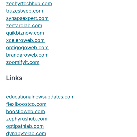
zephyrtechhub.com
truzestweb.com
synapsexpert.com
zentarolab.com
quikbiznow.com
xceleroweb.com
optigogoweb.com
brandaroweb.com
zoomifyit.com
Links
educationalnewsupdates.com
flexiboostco.com
boostioweb.com
zephyrushub.com
optipathlab.com
dynabytelab.com