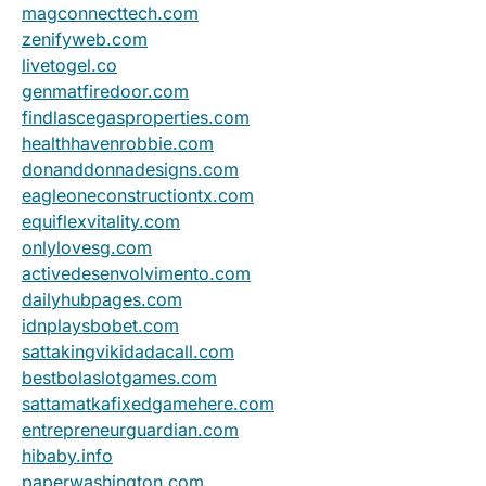
magconnecttech.com
zenifyweb.com
livetogel.co
genmatfiredoor.com
findlascegasproperties.com
healthhavenrobbie.com
donanddonnadesigns.com
eagleoneconstructiontx.com
equiflexvitality.com
onlylovesg.com
activedesenvolvimento.com
dailyhubpages.com
idnplaysbobet.com
sattakingvikidadacall.com
bestbolaslotgames.com
sattamatkafixedgamehere.com
entrepreneurguardian.com
hibaby.info
paperwashington.com