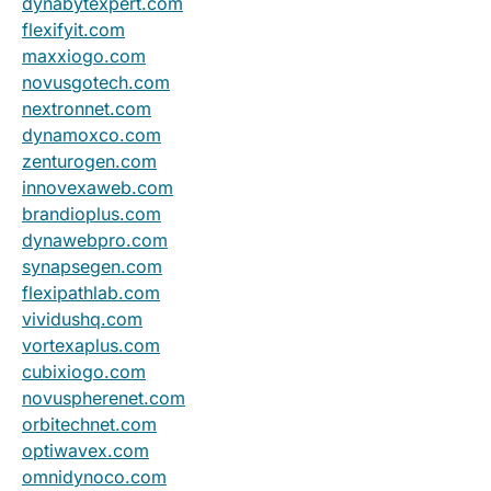
dynabytexpert.com
flexifyit.com
maxxiogo.com
novusgotech.com
nextronnet.com
dynamoxco.com
zenturogen.com
innovexaweb.com
brandioplus.com
dynawebpro.com
synapsegen.com
flexipathlab.com
vividushq.com
vortexaplus.com
cubixiogo.com
novuspherenet.com
orbitechnet.com
optiwavex.com
omnidynoco.com