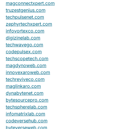
magconnectxpert.com
truzestgenius.com
techpulsenet.com
zephyrtechxpert.com
infovortexco.com
digizinelab.com
techwavego.com
codepulsex.com
techscopetech.com
magdynoweb.com
innovexaroweb.com
techreviveco.com
maglinkaro.com
dynabytenet.com
bytesourcepro.com
techspherelab.com
infomatrixlab.com
codeversehub.com
byteverseweb.com