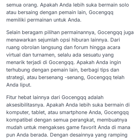
semua orang. Apakah Anda lebih suka bermain solo
atau bersaing dengan pemain lain, Gocengqq
memiliki permainan untuk Anda.
Selain beragam pilihan permainannya, Gocengqq juga
menawarkan sejumlah opsi hiburan lainnya. Dari
ruang obrolan langsung dan forum hingga acara
virtual dan turnamen, selalu ada sesuatu yang
menarik terjadi di Gocengqq. Apakah Anda ingin
terhubung dengan pemain lain, berbagi tips dan
strategi, atau bersenang -senang, Gocengqq telah
Anda liput.
Fitur hebat lainnya dari Gocengqq adalah
aksesibilitasnya. Apakah Anda lebih suka bermain di
komputer, tablet, atau smartphone Anda, Gocengqq
kompatibel dengan semua perangkat, membuatnya
mudah untuk mengakses game favorit Anda di mana
pun Anda berada. Dengan desainnya yang ramping