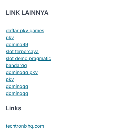
LINK LAINNYA
daftar pkv games
pkv
domino99
slot terpercaya
slot demo pragmatic
bandarqq
dominoqq pkv
pkv
dominoqq
dominoqq
Links
techtronixhq.com