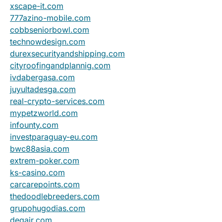
xscape-it.com
777azino-mobile.com
cobbseniorbowl.com
technowdesign.com
durexsecurityandshipping.com
cityroofingandplannig.com
ivdabergasa.com
juyultadesga.com
real-crypto-services.com
mypetzworld.com
infounty.com
investparaguay-eu.com
bwc88asia.com
extrem-poker.com
ks-casino.com
carcarepoints.com
thedoodlebreeders.com
grupohugodias.com
deqair.com