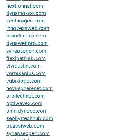
nextronnet.com
dynamoxco.com
zenturogen.com
innovexaweb.com
brandioplus.com
dynawebpro.com
synapsegen.com
flexipathlab.com
vividushq.com
vortexaplus.com
cubixiogo.com
novuspherenet.com
orbitechnet.com
optiwavex.com
omnidynoco.com
zephyrtechhub.com
truzestweb.com
synapsexpert.com