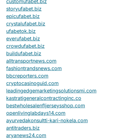
customufabet.biz
storyufabet.biz
epicufabet.biz
crystalufabet.biz
ufabetok.biz
everufabet.biz
crowdufabet.biz
buildufabet.biz
alltransportnews.com
fashiontrandsnews.com
bbcreporters.com
cryptocasinoguid.com
leadingedgemarketingsolutionsmi.com
kastratigeneralcontractinginc.co
bestwholesalenfljerseysshop.com
openlivinglabdays14.com
ayurvedakonsultti-kari-nokela.com
antitraders.biz
aryanews24.com