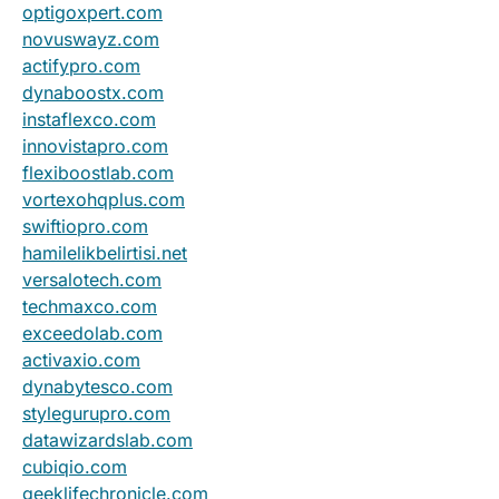
optigoxpert.com
novuswayz.com
actifypro.com
dynaboostx.com
instaflexco.com
innovistapro.com
flexiboostlab.com
vortexohqplus.com
swiftiopro.com
hamilelikbelirtisi.net
versalotech.com
techmaxco.com
exceedolab.com
activaxio.com
dynabytesco.com
stylegurupro.com
datawizardslab.com
cubiqio.com
geeklifechronicle.com