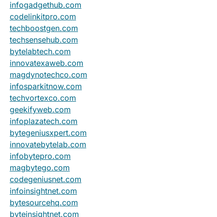
infogadgethub.com
codelinkitpro.com
techboostgen.com
techsensehub.com
bytelabtech.com
innovatexaweb.com
magdynotechco.com
infosparkitnow.com
techvortexco.com
geekifyweb.com
infoplazatech.com
bytegeniusxpert.com
innovatebytelab.com
infobytepro.com
magbytego.com
codegeniusnet.com
infoinsightnet.com
bytesourcehq.com
byteinsightnet.com