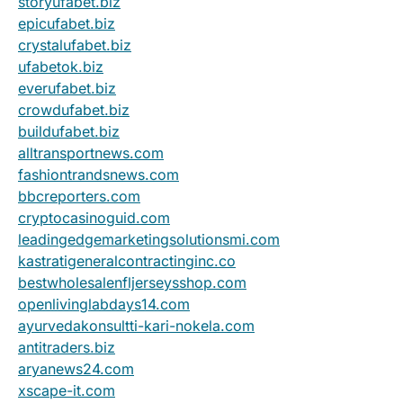
storyufabet.biz
epicufabet.biz
crystalufabet.biz
ufabetok.biz
everufabet.biz
crowdufabet.biz
buildufabet.biz
alltransportnews.com
fashiontrandsnews.com
bbcreporters.com
cryptocasinoguid.com
leadingedgemarketingsolutionsmi.com
kastratigeneralcontractinginc.co
bestwholesalenfljerseysshop.com
openlivinglabdays14.com
ayurvedakonsultti-kari-nokela.com
antitraders.biz
aryanews24.com
xscape-it.com