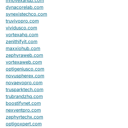
innovexahub.com
dynacorelab.com
synexistechco.com
truvivopro.com
vividusco.com
vortexahq.com
zenithifyit.com
maxxiohub.com
zephyraweb.com
vortexaweb.com
optigeniusco.com
novuspherex.com
novaevopro.com
trusparktech.com
trubrandzhq.com
boostifynet.com
nexventpro.com
zephyrtechx.com
optigoxpert.com