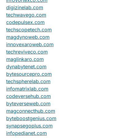
digizinelab.com
techwavego.com
codepulsex.com
techscopetech.com
magdynoweb.com
innovexaroweb.com
techreviveco.com
maglinkaro.com
dynabytenet.com
bytesourcepro.com
techspherelab.com
infomatrixlab.com
codeversehub.com
byteverseweb.com
magconnecthub.com
byteboostgenius.com
synapsegoplus.com
infopedianet.com