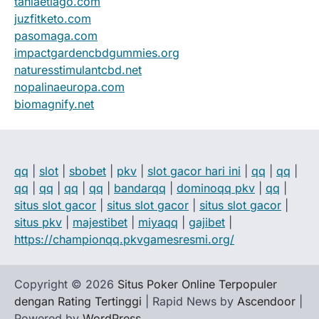
taniaetiago.com
juzfitketo.com
pasomaga.com
impactgardencbdgummies.org
naturesstimulantcbd.net
nopalinaeuropa.com
biomagnify.net
qq
|
slot
|
sbobet
|
pkv
|
slot gacor hari ini
|
qq
|
qq
|
qq
|
qq
|
qq
|
qq
|
bandarqq
|
dominoqq pkv
|
qq
|
situs slot gacor
|
situs slot gacor
|
situs slot gacor
|
situs pkv
|
majestibet
|
miyaqq
|
gajibet
|
https://championqq.pkvgamesresmi.org/
Copyright © 2026
Situs Poker Online Terpopuler
dengan Rating Tertinggi
| Rapid News by
Ascendoor
|
Powered by
WordPress
.