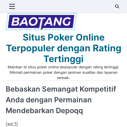
Skip
to
content
Situs Poker Online
Terpopuler dengan Rating
Tertinggi
Mainkan di situs poker online terpopuler dengan rating tertinggi.
Nikmati permainan poker dengan jaminan kualitas dan layanan
terbaik.
Bebaskan Semangat Kompetitif
Anda dengan Permainan
Mendebarkan Depoqq
[ad_1]