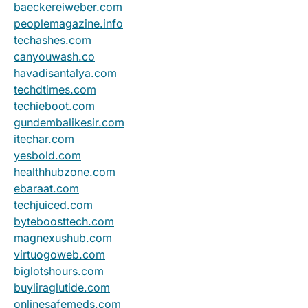
baeckereiweber.com
peoplemagazine.info
techashes.com
canyouwash.co
havadisantalya.com
techdtimes.com
techieboot.com
gundembalikesir.com
itechar.com
yesbold.com
healthhubzone.com
ebaraat.com
techjuiced.com
byteboosttech.com
magnexushub.com
virtuogoweb.com
biglotshours.com
buyliraglutide.com
onlinesafemeds.com