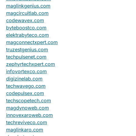
maglinkgenius.com
magcircuitlab.com
codewavex.com
byteboostco.com
elektrabyteco.com
magconnectxpert.com
truzestgenius.com
techpulsenet.com
zephyrtechxpert.com
infovortexco.com
digizinelab.com
techwavego.com
codepulsex.com
techscopetech.com
magdynoweb.com
innovexaroweb.com
techreviveco.com
maglinkaro.com