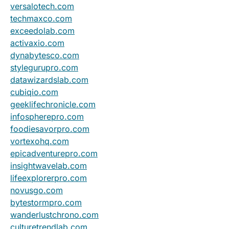
versalotech.com
techmaxco.com
exceedolab.com
activaxio.com
dynabytesco.com
stylegurupro.com
datawizardslab.com
cubiqio.com
geeklifechronicle.com
infospherepro.com
foodiesavorpro.com
vortexohq.com
epicadventurepro.com
insightwavelab.com
lifeexplorerpro.com
novusgo.com
bytestormpro.com
wanderlustchrono.com
culturetrendlab.com