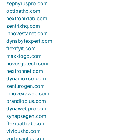
zephyruspro.com
optipathx.com
nextronixlab.com
zentrixhq.com
innovestanet.com
dynabytexpert.com
flexifyit.com
maxxiogo.com
novusgotech.com
nextronnet.com
dynamoxco.com
zenturogen.com
innovexaweb.com
brandioplus.com
dynawebpro.com
synapsegen.com
flexipathlab.com
vividushq.com
vortexaplus.com