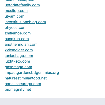
uptodatefamily.com
musitop.com
utyam.com
lacostituzioneblog.com
ohyeea.com
zhitiemoe.com
nungkub.com
anotherindian.com
xylemcider.com
taniaetiago.com
juzfitketo.com
pasomaga.com
impactgardencbdgummies.org
naturesstimulantcbd.net
nopalinaeuropa.com
biomagnify.net