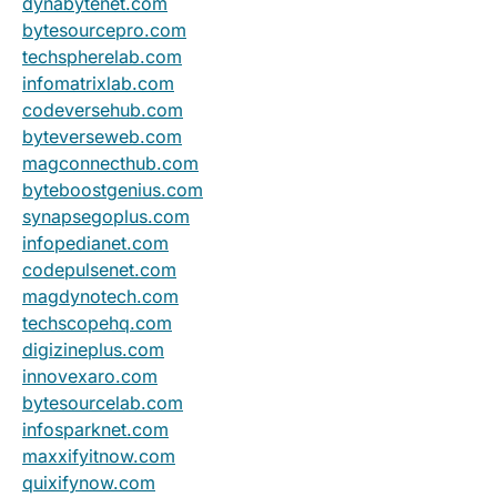
dynabytenet.com
bytesourcepro.com
techspherelab.com
infomatrixlab.com
codeversehub.com
byteverseweb.com
magconnecthub.com
byteboostgenius.com
synapsegoplus.com
infopedianet.com
codepulsenet.com
magdynotech.com
techscopehq.com
digizineplus.com
innovexaro.com
bytesourcelab.com
infosparknet.com
maxxifyitnow.com
quixifynow.com