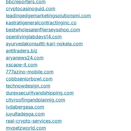
bbcreporters.com
cryptocasinoguid.com
leadingedgemarketingsolutionsmi.com
kastratigeneralcontractinginc.co
bestwholesalenfljerseysshop.com
openlivinglabdays14.com
ayurvedakonsultti-kari-nokela.com
antitraders.biz
aryanews24.com
xscape-it.com
777azino-mobile.com
cobbseniorbowl.com
technowdesign.com
durexsecurityandshipping.com
cityroofingandplannig.com
ivdabergasa.com
juyultadesga.com
real-crypto-services.com
mypetzworld.com