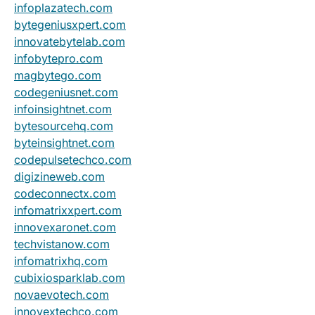
infoplazatech.com
bytegeniusxpert.com
innovatebytelab.com
infobytepro.com
magbytego.com
codegeniusnet.com
infoinsightnet.com
bytesourcehq.com
byteinsightnet.com
codepulsetechco.com
digizineweb.com
codeconnectx.com
infomatrixxpert.com
innovexaronet.com
techvistanow.com
infomatrixhq.com
cubixiosparklab.com
novaevotech.com
innovextechco.com