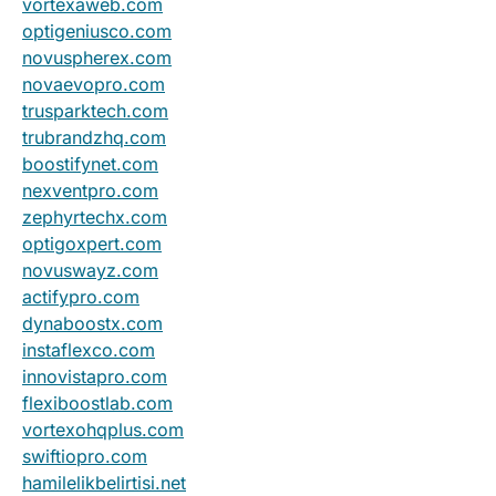
vortexaweb.com
optigeniusco.com
novuspherex.com
novaevopro.com
trusparktech.com
trubrandzhq.com
boostifynet.com
nexventpro.com
zephyrtechx.com
optigoxpert.com
novuswayz.com
actifypro.com
dynaboostx.com
instaflexco.com
innovistapro.com
flexiboostlab.com
vortexohqplus.com
swiftiopro.com
hamilelikbelirtisi.net