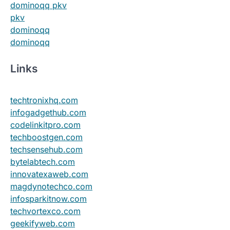
dominoqq pkv
pkv
dominoqq
dominoqq
Links
techtronixhq.com
infogadgethub.com
codelinkitpro.com
techboostgen.com
techsensehub.com
bytelabtech.com
innovatexaweb.com
magdynotechco.com
infosparkitnow.com
techvortexco.com
geekifyweb.com