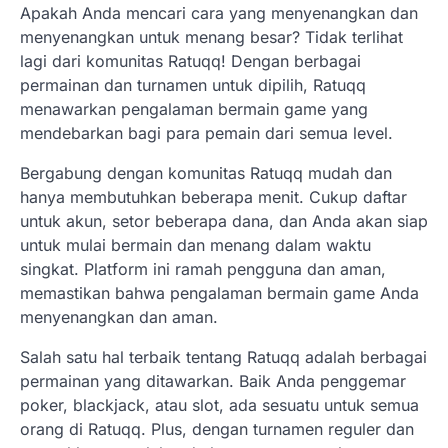
Apakah Anda mencari cara yang menyenangkan dan
menyenangkan untuk menang besar? Tidak terlihat
lagi dari komunitas Ratuqq! Dengan berbagai
permainan dan turnamen untuk dipilih, Ratuqq
menawarkan pengalaman bermain game yang
mendebarkan bagi para pemain dari semua level.
Bergabung dengan komunitas Ratuqq mudah dan
hanya membutuhkan beberapa menit. Cukup daftar
untuk akun, setor beberapa dana, dan Anda akan siap
untuk mulai bermain dan menang dalam waktu
singkat. Platform ini ramah pengguna dan aman,
memastikan bahwa pengalaman bermain game Anda
menyenangkan dan aman.
Salah satu hal terbaik tentang Ratuqq adalah berbagai
permainan yang ditawarkan. Baik Anda penggemar
poker, blackjack, atau slot, ada sesuatu untuk semua
orang di Ratuqq. Plus, dengan turnamen reguler dan