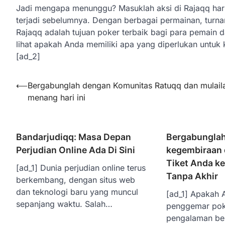
Jadi mengapa menunggu? Masuklah aksi di Rajaqq hari 
terjadi sebelumnya. Dengan berbagai permainan, turn
Rajaqq adalah tujuan poker terbaik bagi para pemain d
lihat apakah Anda memiliki apa yang diperlukan untuk k
[ad_2]
Post
⟵
Bergabunglah dengan Komunitas Ratuqq dan mulail
menang hari ini
navigation
Bandarjudiqq: Masa Depan
Bergabungla
Perjudian Online Ada Di Sini
kegembiraan d
Tiket Anda ke
[ad_1] Dunia perjudian online terus
Tanpa Akhir
berkembang, dengan situs web
dan teknologi baru yang muncul
[ad_1] Apakah 
sepanjang waktu. Salah…
penggemar pok
pengalaman be