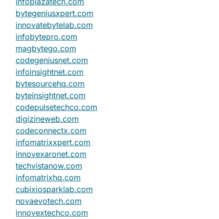
infoplazatech.com
bytegeniusxpert.com
innovatebytelab.com
infobytepro.com
magbytego.com
codegeniusnet.com
infoinsightnet.com
bytesourcehq.com
byteinsightnet.com
codepulsetechco.com
digizineweb.com
codeconnectx.com
infomatrixxpert.com
innovexaronet.com
techvistanow.com
infomatrixhq.com
cubixiosparklab.com
novaevotech.com
innovextechco.com