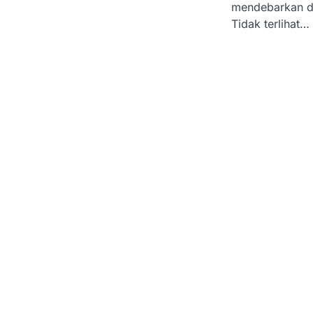
mendebarkan d
Tidak terlihat…