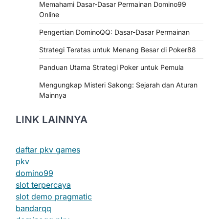
Memahami Dasar-Dasar Permainan Domino99
Online
Pengertian DominoQQ: Dasar-Dasar Permainan
Strategi Teratas untuk Menang Besar di Poker88
Panduan Utama Strategi Poker untuk Pemula
Mengungkap Misteri Sakong: Sejarah dan Aturan
Mainnya
LINK LAINNYA
daftar pkv games
pkv
domino99
slot terpercaya
slot demo pragmatic
bandarqq