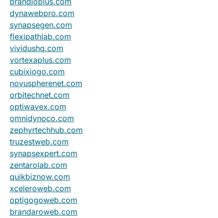
brandioplus.com
dynawebpro.com
synapsegen.com
flexipathlab.com
vividushq.com
vortexaplus.com
cubixiogo.com
novuspherenet.com
orbitechnet.com
optiwavex.com
omnidynoco.com
zephyrtechhub.com
truzestweb.com
synapsexpert.com
zentarolab.com
quikbiznow.com
xceleroweb.com
optigogoweb.com
brandaroweb.com