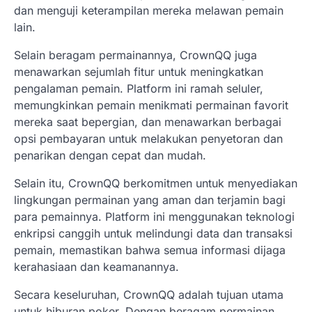
dan menguji keterampilan mereka melawan pemain
lain.
Selain beragam permainannya, CrownQQ juga
menawarkan sejumlah fitur untuk meningkatkan
pengalaman pemain. Platform ini ramah seluler,
memungkinkan pemain menikmati permainan favorit
mereka saat bepergian, dan menawarkan berbagai
opsi pembayaran untuk melakukan penyetoran dan
penarikan dengan cepat dan mudah.
Selain itu, CrownQQ berkomitmen untuk menyediakan
lingkungan permainan yang aman dan terjamin bagi
para pemainnya. Platform ini menggunakan teknologi
enkripsi canggih untuk melindungi data dan transaksi
pemain, memastikan bahwa semua informasi dijaga
kerahasiaan dan keamanannya.
Secara keseluruhan, CrownQQ adalah tujuan utama
untuk hiburan poker. Dengan beragam permainan,