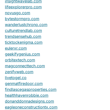
insightwavelab.com
lifeexplorerpro.com
novusgo.com
bytestormpro.com
wanderlustchrono.com
culturetrendlab.com
trendsensehub.com
ticktockenigma.com
eulerxr.com
geekifygenius.com
orbitextech.com
magconnecttech.com
zenifyweb.com
livetogel.co
genmatfiredoor.com
findlascegasproperties.com
healthhavenrobbie.com
donanddonnadesigns.com
eagleoneconstructiontx.com