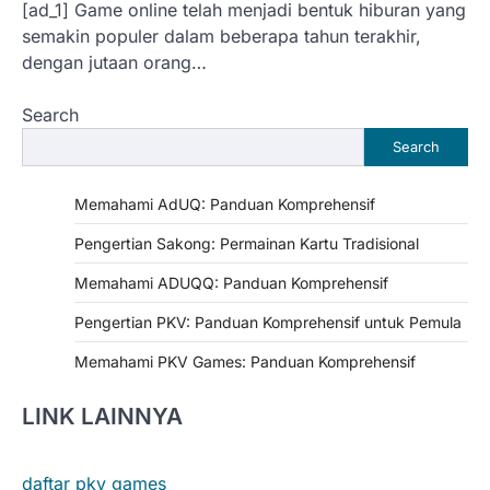
[ad_1] Game online telah menjadi bentuk hiburan yang
semakin populer dalam beberapa tahun terakhir,
dengan jutaan orang…
Search
Search
Memahami AdUQ: Panduan Komprehensif
Pengertian Sakong: Permainan Kartu Tradisional
Memahami ADUQQ: Panduan Komprehensif
Pengertian PKV: Panduan Komprehensif untuk Pemula
Memahami PKV Games: Panduan Komprehensif
LINK LAINNYA
daftar pkv games