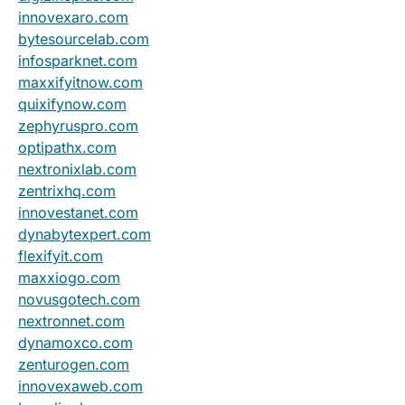
innovexaro.com
bytesourcelab.com
infosparknet.com
maxxifyitnow.com
quixifynow.com
zephyruspro.com
optipathx.com
nextronixlab.com
zentrixhq.com
innovestanet.com
dynabytexpert.com
flexifyit.com
maxxiogo.com
novusgotech.com
nextronnet.com
dynamoxco.com
zenturogen.com
innovexaweb.com