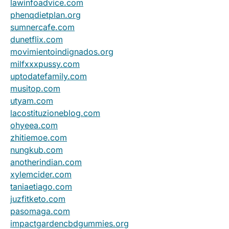
lawinfoadvice.com
phenqdietplan.org
sumnercafe.com
dunetflix.com
movimientoindignados.org
milfxxxpussy.com
uptodatefamily.com
musitop.com
utyam.com
lacostituzioneblog.com
ohyeea.com
zhitiemoe.com
nungkub.com
anotherindian.com
xylemcider.com
taniaetiago.com
juzfitketo.com
pasomaga.com
impactgardencbdgummies.org