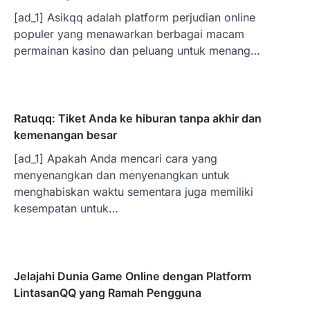
[ad_1] Asikqq adalah platform perjudian online
populer yang menawarkan berbagai macam
permainan kasino dan peluang untuk menang…
Ratuqq: Tiket Anda ke hiburan tanpa akhir dan
kemenangan besar
[ad_1] Apakah Anda mencari cara yang
menyenangkan dan menyenangkan untuk
menghabiskan waktu sementara juga memiliki
kesempatan untuk…
Jelajahi Dunia Game Online dengan Platform
LintasanQQ yang Ramah Pengguna