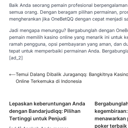
Baik Anda seorang pemain profesional berpengalaman 
semua orang. Dengan beragam pilihan permainan, prom
mengherankan jika OneBetQQ dengan cepat menjadi sala
Jadi mengapa menunggu? Bergabunglah dengan OneBetQ
pemain memilih kasino online yang menarik ini untuk
ramah pengguna, opsi pembayaran yang aman, dan du
tepat untuk memperbaiki permainan Anda. Bergabungl
[ad_2]
Post
⟵
Temui Dalang Dibalik Juraganqq: Bangkitnya Kasin
Online Terkemuka di Indonesia
navigation
Lepaskan keberuntungan Anda
Bergabungla
dengan Bandarjudiqq: Pilihan
kegembiraan
Tertinggi untuk Penjudi
menawarkan 
poker terbaik