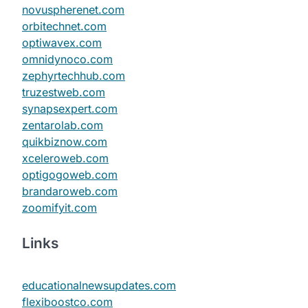
novuspherenet.com
orbitechnet.com
optiwavex.com
omnidynoco.com
zephyrtechhub.com
truzestweb.com
synapsexpert.com
zentarolab.com
quikbiznow.com
xceleroweb.com
optigogoweb.com
brandaroweb.com
zoomifyit.com
Links
educationalnewsupdates.com
flexiboostco.com