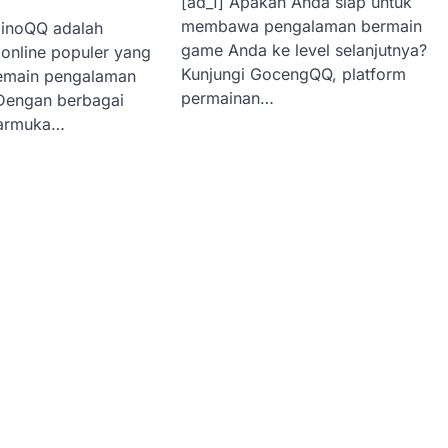
[ad_1] Apakah Anda siap untuk
membawa pengalaman bermain
minoQQ adalah
game Anda ke level selanjutnya?
 online populer yang
Kunjungi GocengQQ, platform
emain pengalaman
permainan…
 Dengan berbagai
tarmuka…