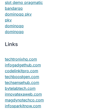
slot demo pragmatic
bandarqq
dominoqq pkv
pkv
dominoqq
dominoqq
Links
techtronixhq.com
infogadgethub.com
codelinkitpro.com
techboostgen.com
techsensehub.com
bytelabtech.com
innovatexaweb.com
magdynotechco.com
infosparkitnow.com