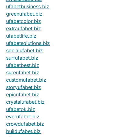
ufabetbusiness.biz
greenufabet.biz
ufabetcolor.biz
extraufabet.biz
ufabetlife.biz
ufabetsolutions.biz
socialufabet.biz
surfufabet.biz
ufabetbest.biz
sureufabet.biz
customufabet.biz
storyufabet.biz
epicufabet.biz
crystalufabet.biz
ufabetok.biz
everufabet.biz
crowdufabet.biz
buildufabet.biz