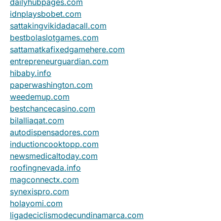
dailyhubpages.com
idnplaysbobet.com
sattakingvikidadacall.com
bestbolaslotgames.com
sattamatkafixedgamehere.com
entrepreneurguardian.com
hibaby.info
paperwashington.com
weedemup.com
bestchancecasino.com
bilalliaqat.com
autodispensadores.com
inductioncooktopp.com
newsmedicaltoday.com
roofingnevada.info
magconnectx.com
synexispro.com
holayomi.com
ligadeciclismodecundinamarca.com