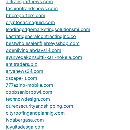
alltransportnews.com
fashiontrandsnews.com
bbcreporters.com
cryptocasinoguid.com
leadingedgemarketingsolutionsmi.com
kastratigeneralcontractinginc.co
bestwholesalenfljerseysshop.com
openlivinglabdays14.com
ayurvedakonsultti-kari-nokela.com
antitraders.biz
aryanews24.com
xscape-it.com
777azino-mobile.com
cobbseniorbowl.com
technowdesign.com
durexsecurityandshipping.com
cityroofingandplannig.com
ivdabergasa.com
juyultadesga.com