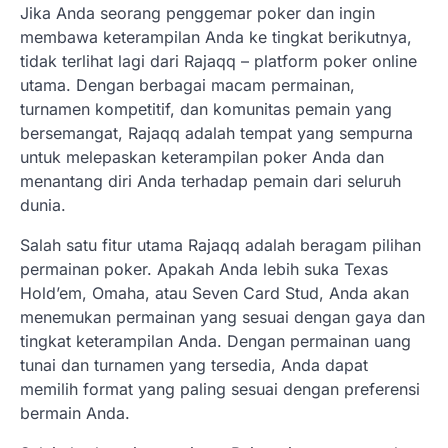
Jika Anda seorang penggemar poker dan ingin
membawa keterampilan Anda ke tingkat berikutnya,
tidak terlihat lagi dari Rajaqq – platform poker online
utama. Dengan berbagai macam permainan,
turnamen kompetitif, dan komunitas pemain yang
bersemangat, Rajaqq adalah tempat yang sempurna
untuk melepaskan keterampilan poker Anda dan
menantang diri Anda terhadap pemain dari seluruh
dunia.
Salah satu fitur utama Rajaqq adalah beragam pilihan
permainan poker. Apakah Anda lebih suka Texas
Hold’em, Omaha, atau Seven Card Stud, Anda akan
menemukan permainan yang sesuai dengan gaya dan
tingkat keterampilan Anda. Dengan permainan uang
tunai dan turnamen yang tersedia, Anda dapat
memilih format yang paling sesuai dengan preferensi
bermain Anda.