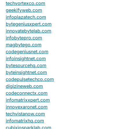
techvortexco.com
geekifyweb.com
infoplazatech.com
bytegeniusxpert.com
innovatebytelab.com
infobytepro.com
magbytego.com
codegeniusnet.com
infoinsightnet.com
bytesourcehq.com
byteinsightnet.com
codepulsetechco.com
digizineweb.com
codeconnectx.com
infomatrixxpert.com
innovexaronet.com
techvistanow.com
infomatrixhq.com
cubixiosparklab.com