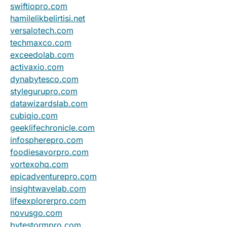
swiftiopro.com
hamilelikbelirtisi.net
versalotech.com
techmaxco.com
exceedolab.com
activaxio.com
dynabytesco.com
stylegurupro.com
datawizardslab.com
cubiqio.com
geeklifechronicle.com
infospherepro.com
foodiesavorpro.com
vortexohq.com
epicadventurepro.com
insightwavelab.com
lifeexplorerpro.com
novusgo.com
bytestormpro.com