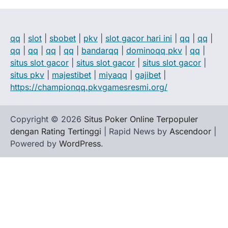
qq
|
slot
|
sbobet
|
pkv
|
slot gacor hari ini
|
qq
|
qq
|
qq
|
qq
|
qq
|
qq
|
bandarqq
|
dominoqq pkv
|
qq
|
situs slot gacor
|
situs slot gacor
|
situs slot gacor
|
situs pkv
|
majestibet
|
miyaqq
|
gajibet
|
https://championqq.pkvgamesresmi.org/
Copyright © 2026
Situs Poker Online Terpopuler
dengan Rating Tertinggi
| Rapid News by
Ascendoor
|
Powered by
WordPress
.