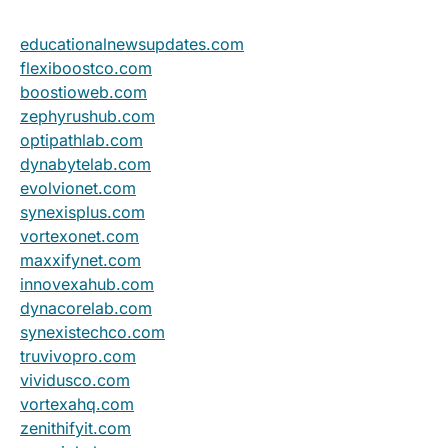
educationalnewsupdates.com
flexiboostco.com
boostioweb.com
zephyrushub.com
optipathlab.com
dynabytelab.com
evolvionet.com
synexisplus.com
vortexonet.com
maxxifynet.com
innovexahub.com
dynacorelab.com
synexistechco.com
truvivopro.com
vividusco.com
vortexahq.com
zenithifyit.com