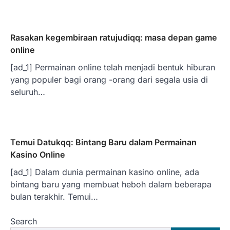
Rasakan kegembiraan ratujudiqq: masa depan game
online
[ad_1] Permainan online telah menjadi bentuk hiburan
yang populer bagi orang -orang dari segala usia di
seluruh…
Temui Datukqq: Bintang Baru dalam Permainan
Kasino Online
[ad_1] Dalam dunia permainan kasino online, ada
bintang baru yang membuat heboh dalam beberapa
bulan terakhir. Temui…
Search