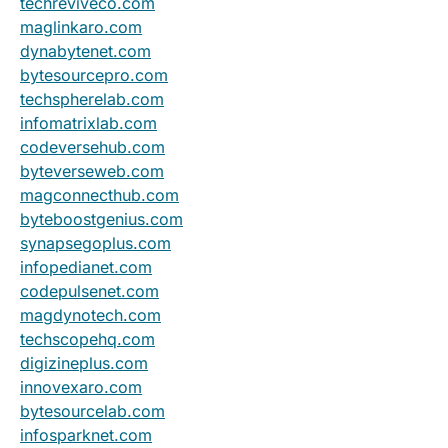
techreviveco.com
maglinkaro.com
dynabytenet.com
bytesourcepro.com
techspherelab.com
infomatrixlab.com
codeversehub.com
byteverseweb.com
magconnecthub.com
byteboostgenius.com
synapsegoplus.com
infopedianet.com
codepulsenet.com
magdynotech.com
techscopehq.com
digizineplus.com
innovexaro.com
bytesourcelab.com
infosparknet.com