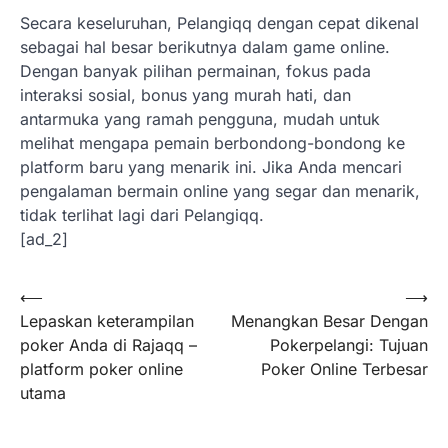
Secara keseluruhan, Pelangiqq dengan cepat dikenal
sebagai hal besar berikutnya dalam game online.
Dengan banyak pilihan permainan, fokus pada
interaksi sosial, bonus yang murah hati, dan
antarmuka yang ramah pengguna, mudah untuk
melihat mengapa pemain berbondong-bondong ke
platform baru yang menarik ini. Jika Anda mencari
pengalaman bermain online yang segar dan menarik,
tidak terlihat lagi dari Pelangiqq.
[ad_2]
Post
⟵
⟶
Lepaskan keterampilan
Menangkan Besar Dengan
navigation
poker Anda di Rajaqq –
Pokerpelangi: Tujuan
platform poker online
Poker Online Terbesar
utama