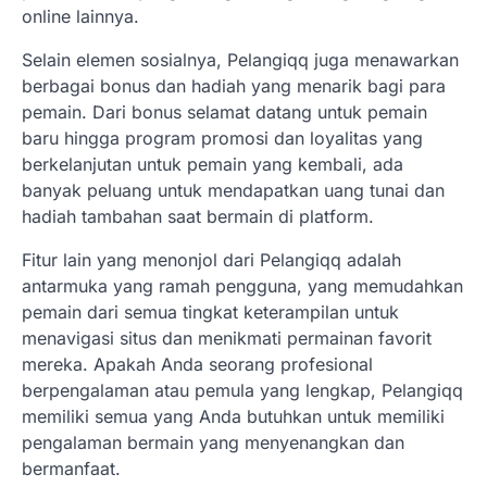
online lainnya.
Selain elemen sosialnya, Pelangiqq juga menawarkan
berbagai bonus dan hadiah yang menarik bagi para
pemain. Dari bonus selamat datang untuk pemain
baru hingga program promosi dan loyalitas yang
berkelanjutan untuk pemain yang kembali, ada
banyak peluang untuk mendapatkan uang tunai dan
hadiah tambahan saat bermain di platform.
Fitur lain yang menonjol dari Pelangiqq adalah
antarmuka yang ramah pengguna, yang memudahkan
pemain dari semua tingkat keterampilan untuk
menavigasi situs dan menikmati permainan favorit
mereka. Apakah Anda seorang profesional
berpengalaman atau pemula yang lengkap, Pelangiqq
memiliki semua yang Anda butuhkan untuk memiliki
pengalaman bermain yang menyenangkan dan
bermanfaat.