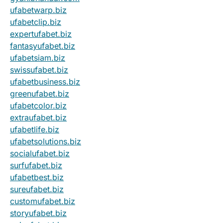
ufabetwarp.biz
ufabetclip.biz
expertufabet.biz
fantasyufabet.biz
ufabetsiam.biz
swissufabet.biz
ufabetbusiness.biz
greenufabet.biz
ufabetcolor.biz
extraufabet.biz
ufabetlife.biz
ufabetsolutions.biz
socialufabet.biz
surfufabet.biz
ufabetbest.biz
sureufabet.biz
customufabet.biz
storyufabet.biz