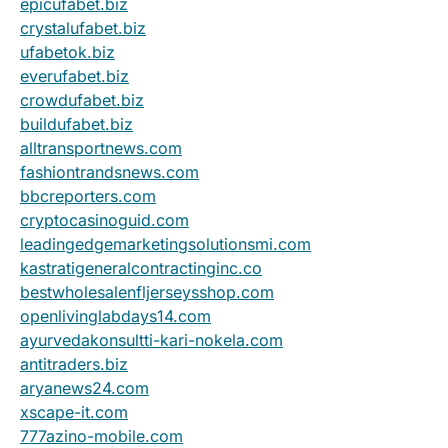
epicufabet.biz
crystalufabet.biz
ufabetok.biz
everufabet.biz
crowdufabet.biz
buildufabet.biz
alltransportnews.com
fashiontrandsnews.com
bbcreporters.com
cryptocasinoguid.com
leadingedgemarketingsolutionsmi.com
kastratigeneralcontractinginc.co
bestwholesalenfljerseysshop.com
openlivinglabdays14.com
ayurvedakonsultti-kari-nokela.com
antitraders.biz
aryanews24.com
xscape-it.com
777azino-mobile.com