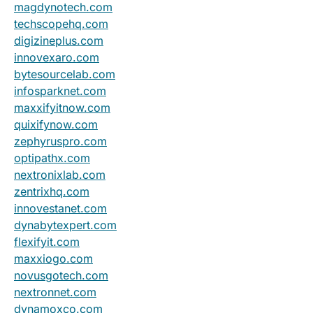
magdynotech.com
techscopehq.com
digizineplus.com
innovexaro.com
bytesourcelab.com
infosparknet.com
maxxifyitnow.com
quixifynow.com
zephyruspro.com
optipathx.com
nextronixlab.com
zentrixhq.com
innovestanet.com
dynabytexpert.com
flexifyit.com
maxxiogo.com
novusgotech.com
nextronnet.com
dynamoxco.com