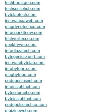
techboostgen.com
techsensehub.com
bytelabtech.com
innovatexaweb.com
magdynotechco.com
infosparkitnow.com
techvortexco.com
geekifyweb.com
infoplazatech.com
bytegeniusxpert.com
innovatebytelab.com
infobytepro.com
magbytego.com
codegeniusnet.com
infoinsightnet.com
bytesourcehq.com
byteinsightnet.com
codepulsetechco.com
digizineweb.com