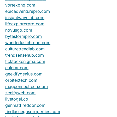
vortexohq.com
epicadventurepro.com
insightwavelab.com
lifeexplorerpro.com
novusgo.com
bytestormpro.com
wanderlustchrono.com
culturetrendlab.com
trendsensehub.com
ticktockenigma.com
eulerxr.com
geekifygenius.com
orbitextech.com
magconnecttech.com
zenifyweb.com
livetogel.co
genmatfiredoor.com
findlascegasproperties.com