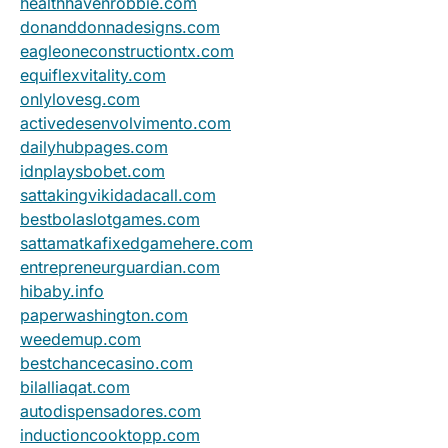
healthhavenrobbie.com
donanddonnadesigns.com
eagleoneconstructiontx.com
equiflexvitality.com
onlylovesg.com
activedesenvolvimento.com
dailyhubpages.com
idnplaysbobet.com
sattakingvikidadacall.com
bestbolaslotgames.com
sattamatkafixedgamehere.com
entrepreneurguardian.com
hibaby.info
paperwashington.com
weedemup.com
bestchancecasino.com
bilalliaqat.com
autodispensadores.com
inductioncooktopp.com