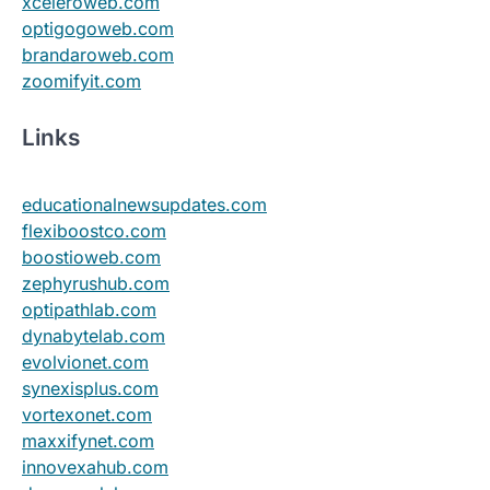
xceleroweb.com
optigogoweb.com
brandaroweb.com
zoomifyit.com
Links
educationalnewsupdates.com
flexiboostco.com
boostioweb.com
zephyrushub.com
optipathlab.com
dynabytelab.com
evolvionet.com
synexisplus.com
vortexonet.com
maxxifynet.com
innovexahub.com