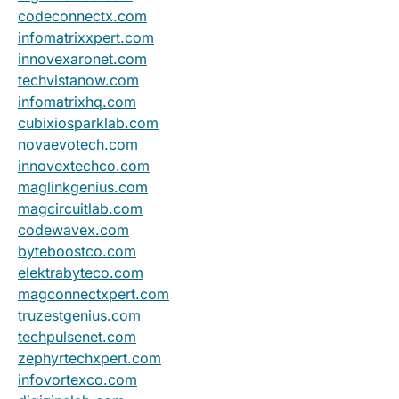
codeconnectx.com
infomatrixxpert.com
innovexaronet.com
techvistanow.com
infomatrixhq.com
cubixiosparklab.com
novaevotech.com
innovextechco.com
maglinkgenius.com
magcircuitlab.com
codewavex.com
byteboostco.com
elektrabyteco.com
magconnectxpert.com
truzestgenius.com
techpulsenet.com
zephyrtechxpert.com
infovortexco.com