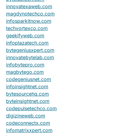
innovatexaweb.com
magdynotechco.com
infosparkitnow.com
techvortexco.com
geekifyweb.com
infoplazatech.com
bytegeniusxpert.com
innovatebytelab.com
infobytepro.com
magbytego.com
codegeniusnet.com
infoinsightnet.com
bytesourcehq.com
byteinsightnet.com
codepulsetechco.com
digizineweb.com
codeconnectx.com
infomatrixxpert.com