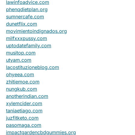
lawinfoadvice.com
phenqdietplan.org
sumnercafe.com
dunetflix.com
movimientoindignados.org
milfxxxpussy.com
uptodatefamily.com
musitop.com
utyam.com
lacostituzioneblog.com
ohyeea.com
zhitiemoe.com
nungkub.com
anotherindian.com
xylemcider.com
taniaetiago.com
juzfitketo.com
pasomaga.com
impactgardencbdgummies.org