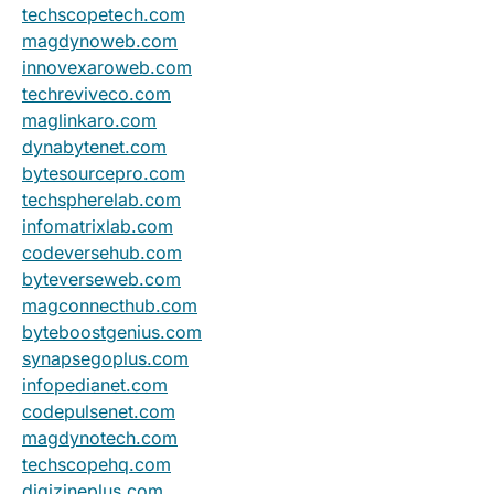
techscopetech.com
magdynoweb.com
innovexaroweb.com
techreviveco.com
maglinkaro.com
dynabytenet.com
bytesourcepro.com
techspherelab.com
infomatrixlab.com
codeversehub.com
byteverseweb.com
magconnecthub.com
byteboostgenius.com
synapsegoplus.com
infopedianet.com
codepulsenet.com
magdynotech.com
techscopehq.com
digizineplus.com