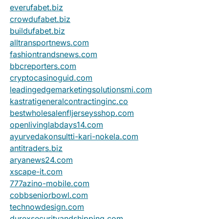
everufabet.biz
crowdufabet.biz
buildufabet.biz
alltransportnews.com
fashiontrandsnews.com
bbcreporters.com
cryptocasinoguid.com
leadingedgemarketingsolutionsmi.com
kastratigeneralcontractinginc.co
bestwholesalenfljerseysshop.com
openlivinglabdays14.com
ayurvedakonsultti-kari-nokela.com
antitraders.biz
aryanews24.com
xscape-it.com
777azino-mobile.com
cobbseniorbowl.com
technowdesign.com
durexsecurityandshipping.com