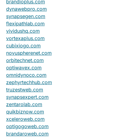
brandioplus.com
dynawebpro.com
synapsegen.com
flexipathlab.com
vividushq.com
vortexaplus.com
cubixiogo.com
novuspherenet.com
orbitechnet.com
optiwavex.com
omnidynoco.com
zephyrtechhub.com
truzestweb.com
synapsexpert.com
zentarolab.com
quikbiznow.com
xceleroweb.com
optigogoweb.com
brandaroweb.com