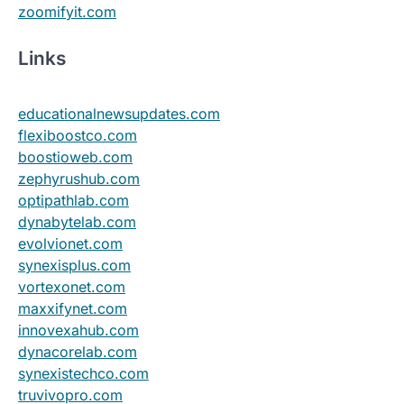
zoomifyit.com
Links
educationalnewsupdates.com
flexiboostco.com
boostioweb.com
zephyrushub.com
optipathlab.com
dynabytelab.com
evolvionet.com
synexisplus.com
vortexonet.com
maxxifynet.com
innovexahub.com
dynacorelab.com
synexistechco.com
truvivopro.com