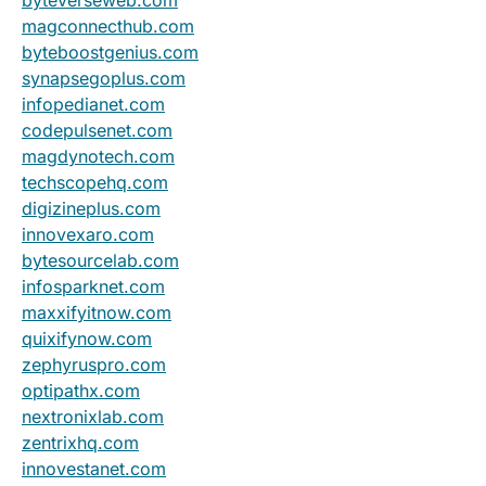
byteverseweb.com
magconnecthub.com
byteboostgenius.com
synapsegoplus.com
infopedianet.com
codepulsenet.com
magdynotech.com
techscopehq.com
digizineplus.com
innovexaro.com
bytesourcelab.com
infosparknet.com
maxxifyitnow.com
quixifynow.com
zephyruspro.com
optipathx.com
nextronixlab.com
zentrixhq.com
innovestanet.com