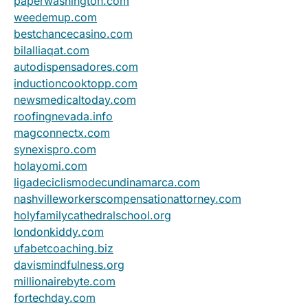
paperwashington.com
weedemup.com
bestchancecasino.com
bilalliaqat.com
autodispensadores.com
inductioncooktopp.com
newsmedicaltoday.com
roofingnevada.info
magconnectx.com
synexispro.com
holayomi.com
ligadeciclismodecundinamarca.com
nashvilleworkerscompensationattorney.com
holyfamilycathedralschool.org
londonkiddy.com
ufabetcoaching.biz
davismindfulness.org
millionairebyte.com
fortechday.com