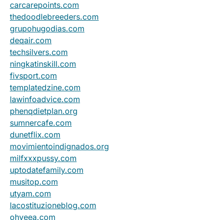
carcarepoints.com
thedoodlebreeders.com
grupohugodias.com
deqair.com
techsilvers.com
ningkatinskill.com
fivsport.com
templatedzine.com
lawinfoadvice.com
phenqdietplan.org
sumnercafe.com
dunetflix.com
movimientoindignados.org
milfxxxpussy.com
uptodatefamily.com
musitop.com
utyam.com
lacostituzioneblog.com
ohyeea.com