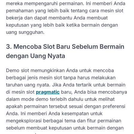
mereka mempengaruhi permainan. Ini memberi Anda
pemahaman yang lebih baik tentang cara mesin slot
bekerja dan dapat membantu Anda membuat
keputusan yang lebih baik ketika bermain dengan
uang sungguhan.
3. Mencoba Slot Baru Sebelum Bermain
dengan Uang Nyata
Demo slot memungkinkan Anda untuk mencoba
berbagai jenis mesin slot tanpa harus melakukan
taruhan uang nyata. Jika Anda tertarik untuk bermain
di mesin slot
pragmatic
baru, Anda bisa mencobanya
dalam mode demo terlebih dahulu untuk melihat
apakah permainan tersebut sesuai dengan preferensi
Anda. Ini memberi Anda kesempatan untuk
mengeksplorasi berbagai tema dan fitur permainan
sebelum membuat keputusan untuk bermain dengan