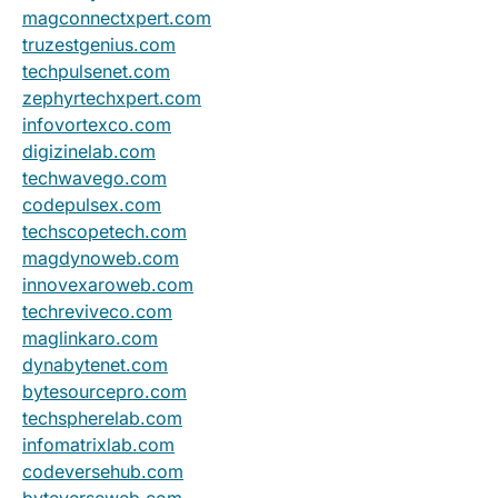
magconnectxpert.com
truzestgenius.com
techpulsenet.com
zephyrtechxpert.com
infovortexco.com
digizinelab.com
techwavego.com
codepulsex.com
techscopetech.com
magdynoweb.com
innovexaroweb.com
techreviveco.com
maglinkaro.com
dynabytenet.com
bytesourcepro.com
techspherelab.com
infomatrixlab.com
codeversehub.com