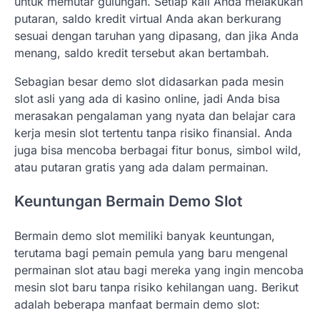
untuk memutar gulungan. Setiap kali Anda melakukan
putaran, saldo kredit virtual Anda akan berkurang
sesuai dengan taruhan yang dipasang, dan jika Anda
menang, saldo kredit tersebut akan bertambah.
Sebagian besar demo slot didasarkan pada mesin
slot asli yang ada di kasino online, jadi Anda bisa
merasakan pengalaman yang nyata dan belajar cara
kerja mesin slot tertentu tanpa risiko finansial. Anda
juga bisa mencoba berbagai fitur bonus, simbol wild,
atau putaran gratis yang ada dalam permainan.
Keuntungan Bermain Demo Slot
Bermain demo slot memiliki banyak keuntungan,
terutama bagi pemain pemula yang baru mengenal
permainan slot atau bagi mereka yang ingin mencoba
mesin slot baru tanpa risiko kehilangan uang. Berikut
adalah beberapa manfaat bermain demo slot: