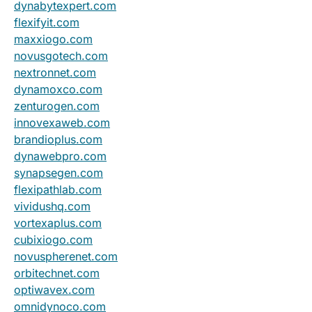
dynabytexpert.com
flexifyit.com
maxxiogo.com
novusgotech.com
nextronnet.com
dynamoxco.com
zenturogen.com
innovexaweb.com
brandioplus.com
dynawebpro.com
synapsegen.com
flexipathlab.com
vividushq.com
vortexaplus.com
cubixiogo.com
novuspherenet.com
orbitechnet.com
optiwavex.com
omnidynoco.com