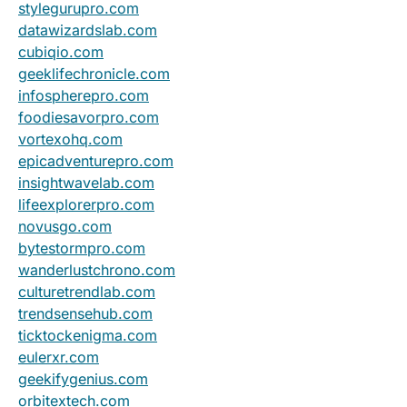
stylegurupro.com
datawizardslab.com
cubiqio.com
geeklifechronicle.com
infospherepro.com
foodiesavorpro.com
vortexohq.com
epicadventurepro.com
insightwavelab.com
lifeexplorerpro.com
novusgo.com
bytestormpro.com
wanderlustchrono.com
culturetrendlab.com
trendsensehub.com
ticktockenigma.com
eulerxr.com
geekifygenius.com
orbitextech.com