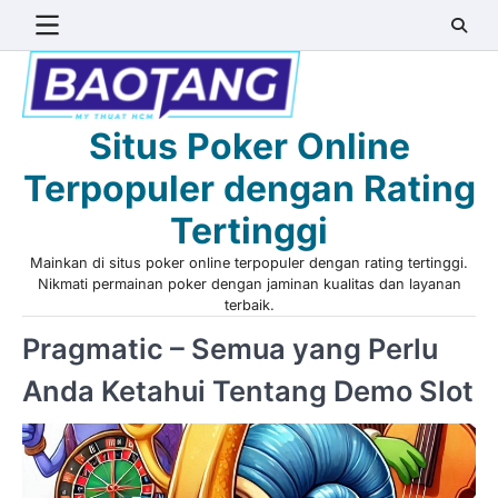
Skip
to
content
Situs Poker Online
Terpopuler dengan Rating
Tertinggi
Mainkan di situs poker online terpopuler dengan rating tertinggi.
Nikmati permainan poker dengan jaminan kualitas dan layanan
terbaik.
Pragmatic – Semua yang Perlu
Anda Ketahui Tentang Demo Slot