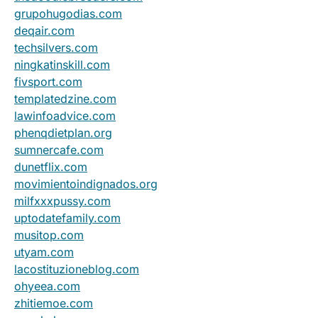
grupohugodias.com
deqair.com
techsilvers.com
ningkatinskill.com
fivsport.com
templatedzine.com
lawinfoadvice.com
phenqdietplan.org
sumnercafe.com
dunetflix.com
movimientoindignados.org
milfxxxpussy.com
uptodatefamily.com
musitop.com
utyam.com
lacostituzioneblog.com
ohyeea.com
zhitiemoe.com