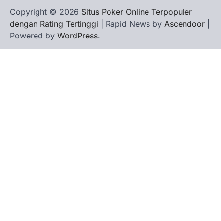
Copyright © 2026
Situs Poker Online Terpopuler
dengan Rating Tertinggi
| Rapid News by
Ascendoor
|
Powered by
WordPress
.