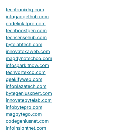
techtronixhq.com
infogadgethub.com
codelinkitpro.com
techboostgen.com
techsensehub.com
bytelabtech.com
innovatexaweb.com
magdynotechco.com
infosparkitnow.com
techvortexco.com
geekifyweb.com
infoplazatech.com
bytegeniusxpert.com
innovatebytelab.com
infobytepro.com
magbytego.com
codegeniusnet.com
infoinsightnet.com