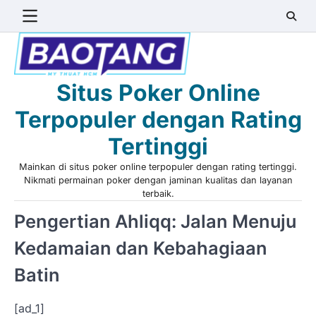
Skip
to
content
Situs Poker Online
Terpopuler dengan Rating
Tertinggi
Mainkan di situs poker online terpopuler dengan rating tertinggi.
Nikmati permainan poker dengan jaminan kualitas dan layanan
terbaik.
Pengertian Ahliqq: Jalan Menuju
Kedamaian dan Kebahagiaan
Batin
[ad_1]