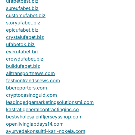
ufabetbest.biz
sureufabet.biz
customufabet.biz
storyufabet.biz
epicufabet.biz
crystalufabet.biz
ufabetok.biz
everufabet.biz
crowdufabet.biz
buildufabet.biz
alltransportnews.com
fashiontrandsnews.com
bbcreporters.com
cryptocasinoguid.com
leadingedgemarketingsolutionsmi.com
kastratigeneralcontractinginc.co
bestwholesalenfljerseysshop.com
openlivinglabdays14.com
ayurvedakonsultti-kari-nokela.com