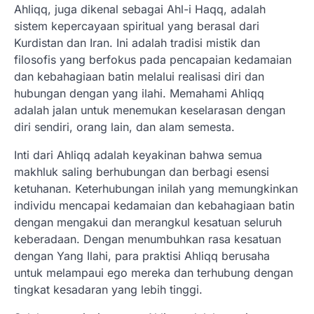
Ahliqq, juga dikenal sebagai Ahl-i Haqq, adalah
sistem kepercayaan spiritual yang berasal dari
Kurdistan dan Iran. Ini adalah tradisi mistik dan
filosofis yang berfokus pada pencapaian kedamaian
dan kebahagiaan batin melalui realisasi diri dan
hubungan dengan yang ilahi. Memahami Ahliqq
adalah jalan untuk menemukan keselarasan dengan
diri sendiri, orang lain, dan alam semesta.
Inti dari Ahliqq adalah keyakinan bahwa semua
makhluk saling berhubungan dan berbagi esensi
ketuhanan. Keterhubungan inilah yang memungkinkan
individu mencapai kedamaian dan kebahagiaan batin
dengan mengakui dan merangkul kesatuan seluruh
keberadaan. Dengan menumbuhkan rasa kesatuan
dengan Yang Ilahi, para praktisi Ahliqq berusaha
untuk melampaui ego mereka dan terhubung dengan
tingkat kesadaran yang lebih tinggi.