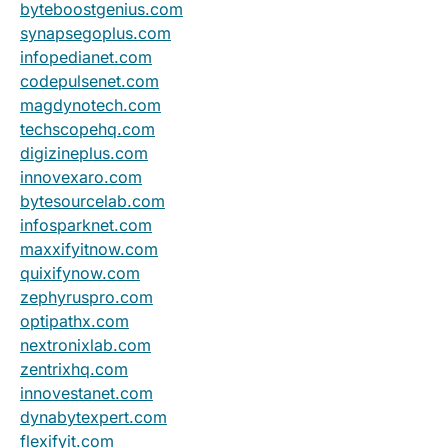
byteboostgenius.com
synapsegoplus.com
infopedianet.com
codepulsenet.com
magdynotech.com
techscopehq.com
digizineplus.com
innovexaro.com
bytesourcelab.com
infosparknet.com
maxxifyitnow.com
quixifynow.com
zephyruspro.com
optipathx.com
nextronixlab.com
zentrixhq.com
innovestanet.com
dynabytexpert.com
flexifyit.com