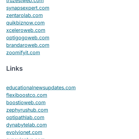
truzestweb.com
synapsexpert.com
zentarolab.com
quikbiznow.com
xceleroweb.com
optigogoweb.com
brandaroweb.com
zoomifyit.com
Links
educationalnewsupdates.com
flexiboostco.com
boostioweb.com
zephyrushub.com
optipathlab.com
dynabytelab.com
evolvionet.com