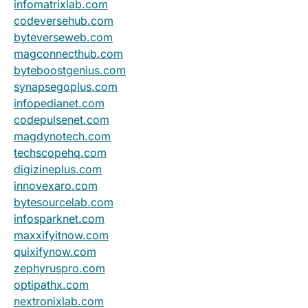
infomatrixlab.com
codeversehub.com
byteverseweb.com
magconnecthub.com
byteboostgenius.com
synapsegoplus.com
infopedianet.com
codepulsenet.com
magdynotech.com
techscopehq.com
digizineplus.com
innovexaro.com
bytesourcelab.com
infosparknet.com
maxxifyitnow.com
quixifynow.com
zephyruspro.com
optipathx.com
nextronixlab.com