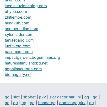
lacostituzioneblog.com
ohyeea.com
zhitiemoe.com
nungkub.com
anotherindian.com
xylemcider.com
taniaetiago.com
juzfitketo.com
pasomaga.com
impactgardencbdgummies.org
naturesstimulantcbd.net
nopalinaeuropa.com
biomagnify.net
qq
|
slot
|
sbobet
|
pkv
|
slot gacor hari ini
|
qq
|
qq
|
qq
|
qq
|
qq
|
qq
|
bandarqq
|
dominoqq pkv
|
qq
|