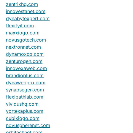
zentrixhq.com
innovestanet.com
dynabytexpert.com
flexifyit.com
maxxiogo.com
novusgotech.com
nextronnet.com
dynamoxco.com
zenturogen.com
innovexaweb.com
brandioplus.com
dynawebpro.com
synapsegen.com
flexipathlab.com
vividushq.com
vortexaplus.com
cubixiogo.com
novuspherenet.com
orbitechnet.com