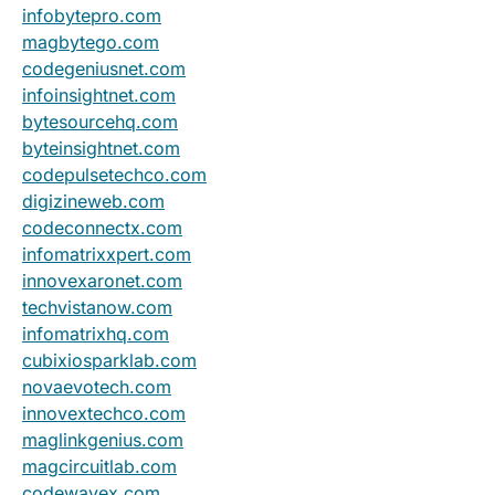
infobytepro.com
magbytego.com
codegeniusnet.com
infoinsightnet.com
bytesourcehq.com
byteinsightnet.com
codepulsetechco.com
digizineweb.com
codeconnectx.com
infomatrixxpert.com
innovexaronet.com
techvistanow.com
infomatrixhq.com
cubixiosparklab.com
novaevotech.com
innovextechco.com
maglinkgenius.com
magcircuitlab.com
codewavex.com