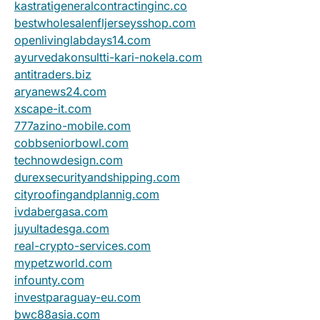
kastratigeneralcontractinginc.co
bestwholesalenfljerseysshop.com
openlivinglabdays14.com
ayurvedakonsultti-kari-nokela.com
antitraders.biz
aryanews24.com
xscape-it.com
777azino-mobile.com
cobbseniorbowl.com
technowdesign.com
durexsecurityandshipping.com
cityroofingandplannig.com
ivdabergasa.com
juyultadesga.com
real-crypto-services.com
mypetzworld.com
infounty.com
investparaguay-eu.com
bwc88asia.com