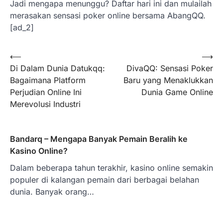
Jadi mengapa menunggu? Daftar hari ini dan mulailah
merasakan sensasi poker online bersama AbangQQ.
[ad_2]
Post
⟵
⟶
Di Dalam Dunia Datukqq:
DivaQQ: Sensasi Poker
navigation
Bagaimana Platform
Baru yang Menaklukkan
Perjudian Online Ini
Dunia Game Online
Merevolusi Industri
Bandarq – Mengapa Banyak Pemain Beralih ke
Kasino Online?
Dalam beberapa tahun terakhir, kasino online semakin
populer di kalangan pemain dari berbagai belahan
dunia. Banyak orang…