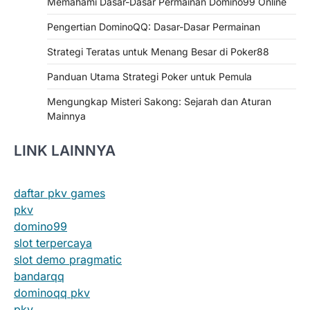
Memahami Dasar-Dasar Permainan Domino99 Online
Pengertian DominoQQ: Dasar-Dasar Permainan
Strategi Teratas untuk Menang Besar di Poker88
Panduan Utama Strategi Poker untuk Pemula
Mengungkap Misteri Sakong: Sejarah dan Aturan
Mainnya
LINK LAINNYA
daftar pkv games
pkv
domino99
slot terpercaya
slot demo pragmatic
bandarqq
dominoqq pkv
pkv