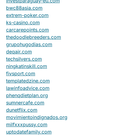
investparaguay-eu.com
bwc88asia.com
extrem-poker.com
ks-casino.com
carcarepoints.com
thedoodlebreeders.com
grupohugodias.com
deqair.com
techsilvers.com
ningkatinskill.com
fivsport.com
templatedzine.com
lawinfoadvice.com
phenqdietplan.org
sumnercafe.com
dunetflix.com
movimientoindignados.org
milfxxxpussy.com
uptodatefamily.com