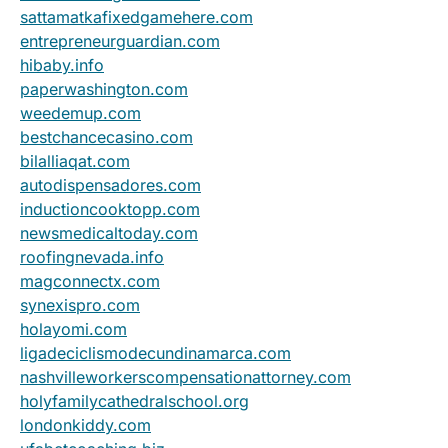
sattamatkafixedgamehere.com
entrepreneurguardian.com
hibaby.info
paperwashington.com
weedemup.com
bestchancecasino.com
bilalliaqat.com
autodispensadores.com
inductioncooktopp.com
newsmedicaltoday.com
roofingnevada.info
magconnectx.com
synexispro.com
holayomi.com
ligadeciclismodecundinamarca.com
nashvilleworkerscompensationattorney.com
holyfamilycathedralschool.org
londonkiddy.com