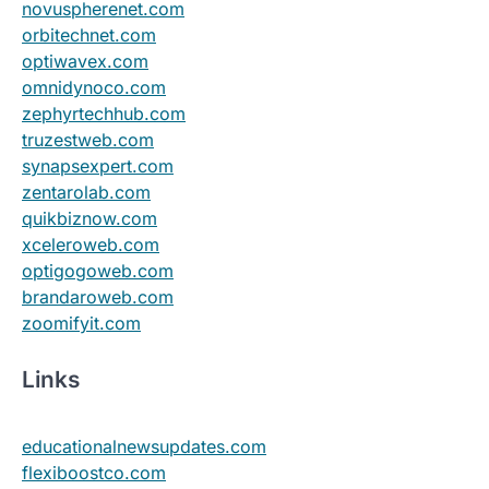
novuspherenet.com
orbitechnet.com
optiwavex.com
omnidynoco.com
zephyrtechhub.com
truzestweb.com
synapsexpert.com
zentarolab.com
quikbiznow.com
xceleroweb.com
optigogoweb.com
brandaroweb.com
zoomifyit.com
Links
educationalnewsupdates.com
flexiboostco.com