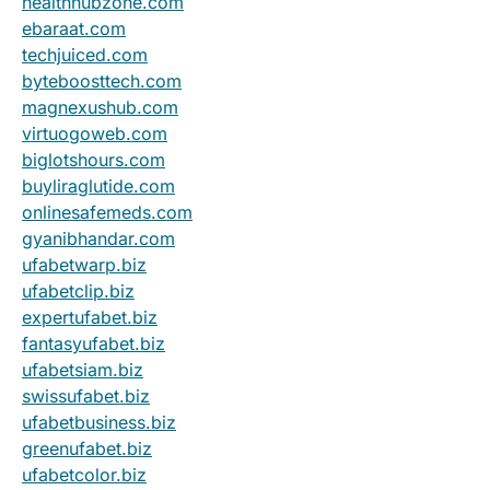
healthhubzone.com
ebaraat.com
techjuiced.com
byteboosttech.com
magnexushub.com
virtuogoweb.com
biglotshours.com
buyliraglutide.com
onlinesafemeds.com
gyanibhandar.com
ufabetwarp.biz
ufabetclip.biz
expertufabet.biz
fantasyufabet.biz
ufabetsiam.biz
swissufabet.biz
ufabetbusiness.biz
greenufabet.biz
ufabetcolor.biz