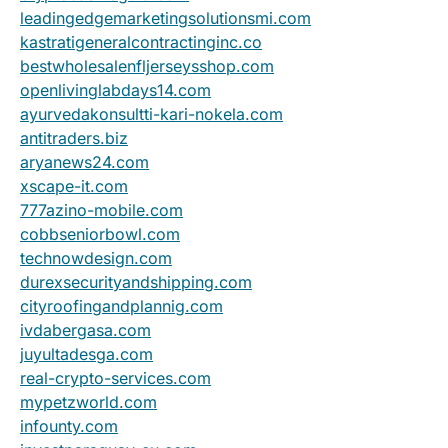
leadingedgemarketingsolutionsmi.com
kastratigeneralcontractinginc.co
bestwholesalenfljerseysshop.com
openlivinglabdays14.com
ayurvedakonsultti-kari-nokela.com
antitraders.biz
aryanews24.com
xscape-it.com
777azino-mobile.com
cobbseniorbowl.com
technowdesign.com
durexsecurityandshipping.com
cityroofingandplannig.com
ivdabergasa.com
juyultadesga.com
real-crypto-services.com
mypetzworld.com
infounty.com