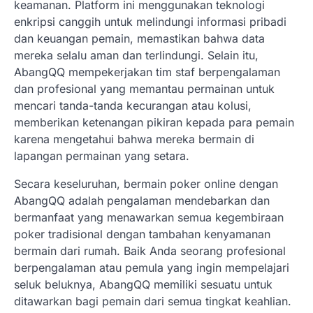
keamanan. Platform ini menggunakan teknologi
enkripsi canggih untuk melindungi informasi pribadi
dan keuangan pemain, memastikan bahwa data
mereka selalu aman dan terlindungi. Selain itu,
AbangQQ mempekerjakan tim staf berpengalaman
dan profesional yang memantau permainan untuk
mencari tanda-tanda kecurangan atau kolusi,
memberikan ketenangan pikiran kepada para pemain
karena mengetahui bahwa mereka bermain di
lapangan permainan yang setara.
Secara keseluruhan, bermain poker online dengan
AbangQQ adalah pengalaman mendebarkan dan
bermanfaat yang menawarkan semua kegembiraan
poker tradisional dengan tambahan kenyamanan
bermain dari rumah. Baik Anda seorang profesional
berpengalaman atau pemula yang ingin mempelajari
seluk beluknya, AbangQQ memiliki sesuatu untuk
ditawarkan bagi pemain dari semua tingkat keahlian.