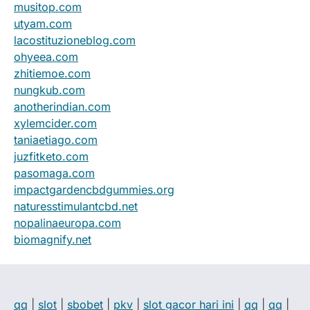
musitop.com
utyam.com
lacostituzioneblog.com
ohyeea.com
zhitiemoe.com
nungkub.com
anotherindian.com
xylemcider.com
taniaetiago.com
juzfitketo.com
pasomaga.com
impactgardencbdgummies.org
naturesstimulantcbd.net
nopalinaeuropa.com
biomagnify.net
qq
|
slot
|
sbobet
|
pkv
|
slot gacor hari ini
|
qq
|
qq
|