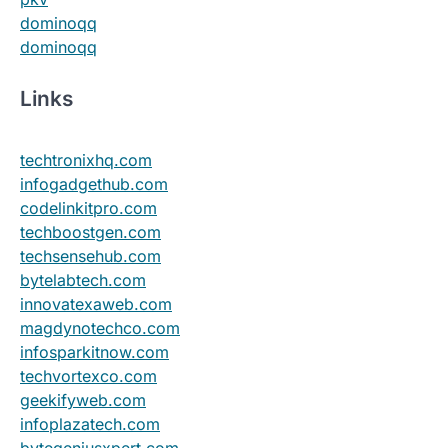
dominoqq
dominoqq
Links
techtronixhq.com
infogadgethub.com
codelinkitpro.com
techboostgen.com
techsensehub.com
bytelabtech.com
innovatexaweb.com
magdynotechco.com
infosparkitnow.com
techvortexco.com
geekifyweb.com
infoplazatech.com
bytegeniusxpert.com