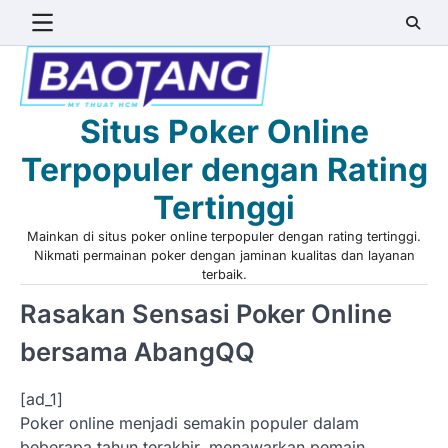
Skip
to
content
Situs Poker Online
Terpopuler dengan Rating
Tertinggi
Mainkan di situs poker online terpopuler dengan rating tertinggi.
Nikmati permainan poker dengan jaminan kualitas dan layanan
terbaik.
Rasakan Sensasi Poker Online
bersama AbangQQ
[ad_1]
Poker online menjadi semakin populer dalam
beberapa tahun terakhir, menawarkan pemain