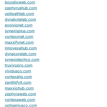
boostioweb.com
zephyrushub.com
optipathlab.com
dynabytelab.com
evolvionet.com
synexisplus.com
vortexonet.com
maxxifynet.com
innovexahub.com
dynacorelab.com
synexistechco.com
truvivopro.com
vividusco.com
vortexahq.com
zenithifyit.com
maxxiohub.com
zephyraweb.com
vortexaweb.com
optigeniusco.com