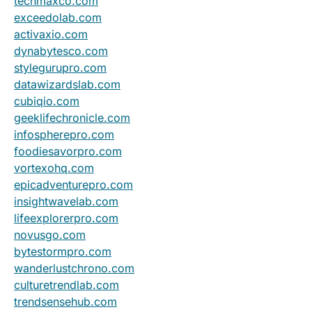
techmaxco.com
exceedolab.com
activaxio.com
dynabytesco.com
stylegurupro.com
datawizardslab.com
cubiqio.com
geeklifechronicle.com
infospherepro.com
foodiesavorpro.com
vortexohq.com
epicadventurepro.com
insightwavelab.com
lifeexplorerpro.com
novusgo.com
bytestormpro.com
wanderlustchrono.com
culturetrendlab.com
trendsensehub.com