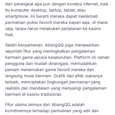
dari perangkat apa pun dengan koneksi internet, baik
itu komputer desktop, laptop, tablet, atau
smartphone. Ini berarti mereka dapat menikmati
permainan poker favorit mereka kapan saja, di mana
saja, tanpa harus melakukan perjalanan ke kasino
fisik.
Selain kenyamanan, AbangQQ juga menawarkan
sejumlah fitur yang meningkatkan pengalaman
bermain game secara keseluruhan. Platform ini ramah
pengguna dan mudah dinavigasi, memudahkan
pemain menemukan game favorit mereka dan
langsung mulai bermain. Grafik dan efek suaranya
terbaik, menciptakan lingkungan permainan yang
realistis dan mendalam yang menyaingi pengalaman
bermain di kasino tradisional.
Fitur utama lainnya dari AbangQQ adalah
komitmennya terhadap permainan yang adil dan