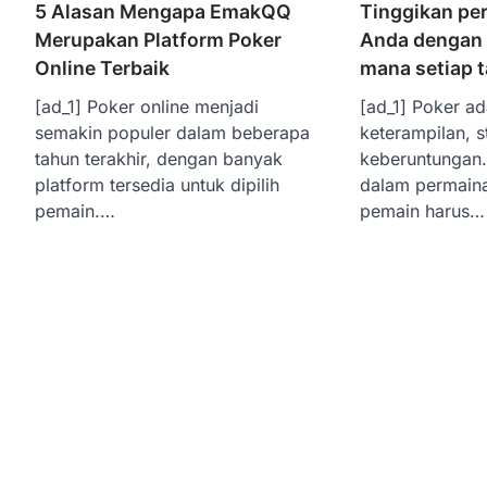
5 Alasan Mengapa EmakQQ
Tinggikan pe
Merupakan Platform Poker
Anda dengan 
Online Terbaik
mana setiap 
[ad_1] Poker online menjadi
[ad_1] Poker a
semakin populer dalam beberapa
keterampilan, s
tahun terakhir, dengan banyak
keberuntungan.
platform tersedia untuk dipilih
dalam permaina
pemain.…
pemain harus…