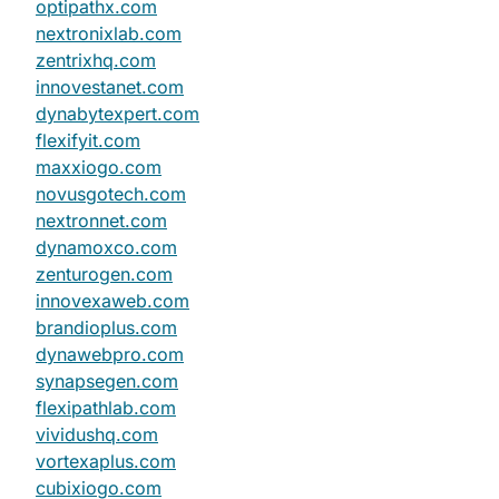
optipathx.com
nextronixlab.com
zentrixhq.com
innovestanet.com
dynabytexpert.com
flexifyit.com
maxxiogo.com
novusgotech.com
nextronnet.com
dynamoxco.com
zenturogen.com
innovexaweb.com
brandioplus.com
dynawebpro.com
synapsegen.com
flexipathlab.com
vividushq.com
vortexaplus.com
cubixiogo.com