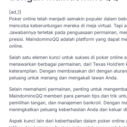
[ad_1]
Poker online telah menjadi semakin populer dalam bebe
mencoba keberuntungan mereka di meja virtual. Tapi a
Jawabannya terletak pada penguasaan permainan, mem
presisi. MaindominoQQ adalah platform yang dapat 
online.
Salah satu elemen kunci untuk sukses di poker online
menawarkan berbagai permainan, dari Texas Hold’em 
keterampilan. Dengan membiasakan diri dengan aturan
peluang untuk menang dan mengakali lawan Anda.
Selain memahami permainan, penting untuk mengembang
MaindominoQQ memberi para pemain tips dan trik untuk
pemilihan tangan, dan manajemen bankroll. Dengan me
meningkatkan peluang keberhasilan Anda dan keluar di a
Aspek kunci lain dari keberhasilan dalam poker onli