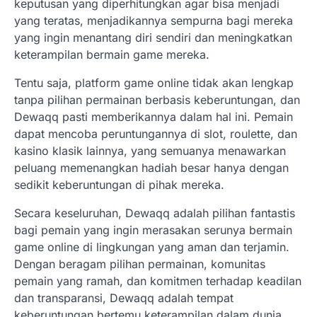
keputusan yang diperhitungkan agar bisa menjadi
yang teratas, menjadikannya sempurna bagi mereka
yang ingin menantang diri sendiri dan meningkatkan
keterampilan bermain game mereka.
Tentu saja, platform game online tidak akan lengkap
tanpa pilihan permainan berbasis keberuntungan, dan
Dewaqq pasti memberikannya dalam hal ini. Pemain
dapat mencoba peruntungannya di slot, roulette, dan
kasino klasik lainnya, yang semuanya menawarkan
peluang memenangkan hadiah besar hanya dengan
sedikit keberuntungan di pihak mereka.
Secara keseluruhan, Dewaqq adalah pilihan fantastis
bagi pemain yang ingin merasakan serunya bermain
game online di lingkungan yang aman dan terjamin.
Dengan beragam pilihan permainan, komunitas
pemain yang ramah, dan komitmen terhadap keadilan
dan transparansi, Dewaqq adalah tempat
keberuntungan bertemu keterampilan dalam dunia