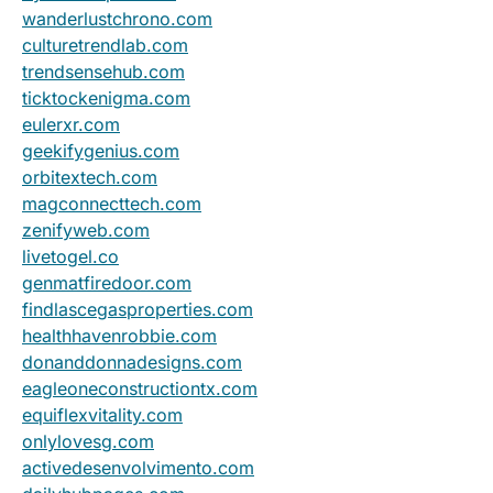
wanderlustchrono.com
culturetrendlab.com
trendsensehub.com
ticktockenigma.com
eulerxr.com
geekifygenius.com
orbitextech.com
magconnecttech.com
zenifyweb.com
livetogel.co
genmatfiredoor.com
findlascegasproperties.com
healthhavenrobbie.com
donanddonnadesigns.com
eagleoneconstructiontx.com
equiflexvitality.com
onlylovesg.com
activedesenvolvimento.com