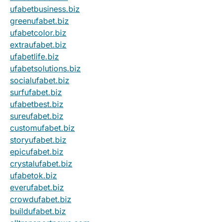
ufabetbusiness.biz
greenufabet.biz
ufabetcolor.biz
extraufabet.biz
ufabetlife.biz
ufabetsolutions.biz
socialufabet.biz
surfufabet.biz
ufabetbest.biz
sureufabet.biz
customufabet.biz
storyufabet.biz
epicufabet.biz
crystalufabet.biz
ufabetok.biz
everufabet.biz
crowdufabet.biz
buildufabet.biz