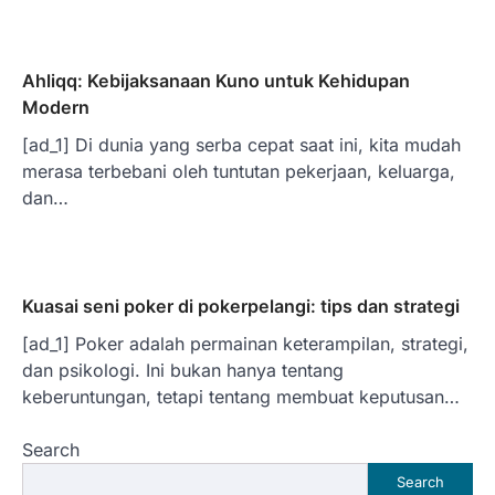
Ahliqq: Kebijaksanaan Kuno untuk Kehidupan
Modern
[ad_1] Di dunia yang serba cepat saat ini, kita mudah
merasa terbebani oleh tuntutan pekerjaan, keluarga,
dan…
Kuasai seni poker di pokerpelangi: tips dan strategi
[ad_1] Poker adalah permainan keterampilan, strategi,
dan psikologi. Ini bukan hanya tentang
keberuntungan, tetapi tentang membuat keputusan…
Search
Search