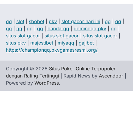
qq
|
slot
|
sbobet
|
pkv
|
slot gacor hari ini
|
qq
|
qq
|
qq
|
qq
|
qq
|
qq
|
bandarqq
|
dominoqq pkv
|
qq
|
situs slot gacor
|
situs slot gacor
|
situs slot gacor
|
situs pkv
|
majestibet
|
miyaqq
|
gajibet
|
https://championqq.pkvgamesresmi.org/
Copyright © 2026
Situs Poker Online Terpopuler
dengan Rating Tertinggi
| Rapid News by
Ascendoor
|
Powered by
WordPress
.