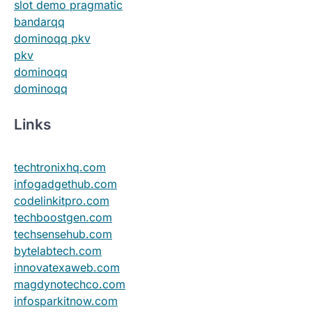
slot demo pragmatic
bandarqq
dominoqq pkv
pkv
dominoqq
dominoqq
Links
techtronixhq.com
infogadgethub.com
codelinkitpro.com
techboostgen.com
techsensehub.com
bytelabtech.com
innovatexaweb.com
magdynotechco.com
infosparkitnow.com