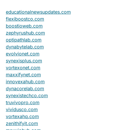
educationalnewsupdates.com
flexiboostco.com
boostioweb.com
zephyrushub.com
optipathlab.com
dynabytelab.com
evolvionet.com
synexisplus.com
vortexonet.com
maxxifynet.com
innovexahub.com
dynacorelab.com
synexistechco.com
truvivopro.com
vividusco.com
vortexahq.com
zenithifyit.com