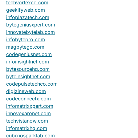
techvortexco.com
geekifyweb.com
infoplazatech.com
bytegeniusxpert.com
innovatebytelab.com
infobytepro.com
magbytego.com
codegeniusnet.com
infoinsightnet.com
bytesourcehq.com
byteinsightnet.com
codepulsetechco.com
digizineweb.com
codeconnectx.com
infomatrixxpert.com
innovexaronet.com
techvistanow.com
infomatrixhq.com
cubixiosparklab.com