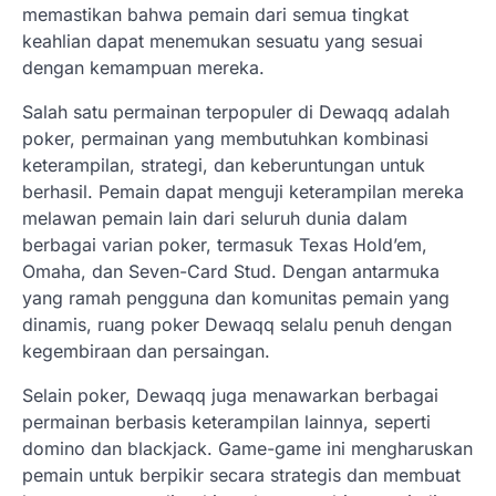
memastikan bahwa pemain dari semua tingkat
keahlian dapat menemukan sesuatu yang sesuai
dengan kemampuan mereka.
Salah satu permainan terpopuler di Dewaqq adalah
poker, permainan yang membutuhkan kombinasi
keterampilan, strategi, dan keberuntungan untuk
berhasil. Pemain dapat menguji keterampilan mereka
melawan pemain lain dari seluruh dunia dalam
berbagai varian poker, termasuk Texas Hold’em,
Omaha, dan Seven-Card Stud. Dengan antarmuka
yang ramah pengguna dan komunitas pemain yang
dinamis, ruang poker Dewaqq selalu penuh dengan
kegembiraan dan persaingan.
Selain poker, Dewaqq juga menawarkan berbagai
permainan berbasis keterampilan lainnya, seperti
domino dan blackjack. Game-game ini mengharuskan
pemain untuk berpikir secara strategis dan membuat