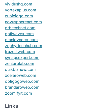
vividushq.com
vortexaplus.com
cubixiogo.com
novuspherenet.com
orbitechnet.com
optiwavex.com
omnidynoco.com
zephyrtechhub.com
truzestweb.com
synapsexpert.com
zentarolab.com
quikbiznow.com
xceleroweb.com
optigogoweb.com
brandaroweb.com
zoomifyit.com
Links