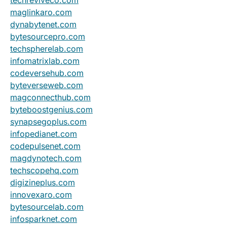
maglinkaro.com
dynabytenet.com
bytesourcepro.com
techspherelab.com
infomatrixlab.com
codeversehub.com
byteverseweb.com
magconnecthub.com
byteboostgenius.com
synapsegoplus.com
infopedianet.com
codepulsenet.com
magdynotech.com
techscopehq.com
digizineplus.com
innovexaro.com
bytesourcelab.com
infosparknet.com